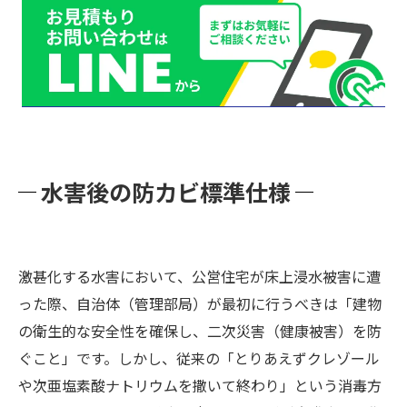
① 「建物構造」と「含水率」のデータ解析
② 一般社団法人微生物対策協会の「カビ菌
検査（菌種特定）」
住民向けチラシの作り方
① タイトルは「ラフで直感的、危機感が伝
わる言葉」にする
水害後の防カビ標準仕様
② 「泥掃除が先！消毒は後！」の優先順位
をイラストで強調する
③ 「やってはいけないNG行動」を理由付き
激甚化する水害において、公営住宅が床上浸水被害に遭
で明記する
った際、自治体（管理部局）が最初に行うべきは「建物
建築のプロが選ばれる訳
の衛生的な安全性を確保し、二次災害（健康被害）を防
お問い合わせからの流れ
ぐこと」です。しかし、従来の「とりあえずクレゾール
まとめ
や次亜塩素酸ナトリウムを撒いて終わり」という消毒方