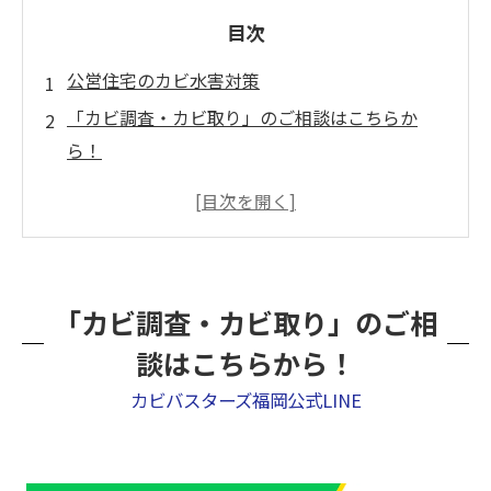
目次
公営住宅のカビ水害対策
「カビ調査・カビ取り」のご相談はこちらか
ら！
水害後の防カビ標準仕様
① 排水・泥土の徹底的な「高圧洗浄」と殺
菌
② 数値管理に基づく「徹底的な強制乾燥」
「カビ調査・カビ取り」のご相
③ 一般社団法人微生物対策協会の基準によ
談はこちらから！
る「無菌化確認検査」
カビバスターズ福岡公式LINE
④ 長期持続型の「防カビコーティング処
理」
カビ原因の客観的判定法