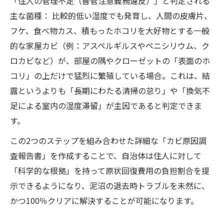
「住人の管理不足（善管注意義務違反）」と判定される
主な菌種： 比較的低い湿度でも発育し、人間の皮膚片、
フケ、食べ物カス、積もったホコリを大好物とする一般
的な家屋カビ（例：アスペルギルスやペニシリウム、ク
ロカビなど）が、部屋の隅やクローゼットの「表面のホ
コリ」の上だけで猛烈に繁殖している場合。これは、結
露というよりも「長期にわたる清掃の怠り」や「換気不
足による室内の湿度滞留」が主因であると判定できま
す。
この2つのステップを組み合わせた詳細な「カビ原因調
査報告書」を作成することで、自治体は住人に対して
「科学的な根拠」を持って原状回復費用の負担割合を提
示できるようになり、泥沼の退去時トラブルを未然に、
かつ100％クリアに解決することが可能になります。