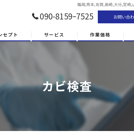
福岡,熊本,佐賀,長崎,大分,宮
090-8159ｰ7525
お問い合
ンセプト
サービス
作業価格
カビ検査