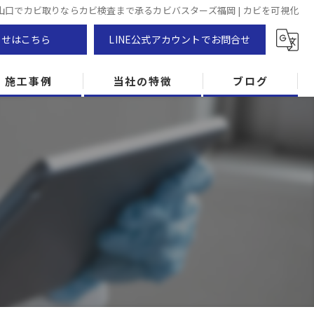
崎,山口でカビ取りならカビ検査まで承るカビバスターズ福岡 | カビを可視化
わせはこちら
LINE公式アカウントでお問合せ
施工事例
当社の特徴
ブログ
カビ除去
防カビ
カビ専門
ZEH住宅
カビ検査