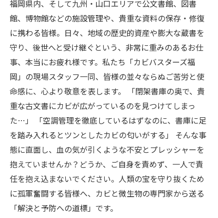
福岡県内、そして九州・山口エリアで公文書館、図書
館、博物館などの施設管理や、貴重な資料の保存・修復
に携わる皆様。日々、地域の歴史的資産や膨大な蔵書を
守り、後世へと受け継ぐという、非常に重みのあるお仕
事、本当にお疲れ様です。私たち「カビバスターズ福
岡」の現場スタッフ一同、皆様の並々ならぬご苦労と使
命感に、心より敬意を表します。 「閉架書庫の奥で、貴
重な古文書にカビが広がっているのを見つけてしまっ
た…」 「空調管理を徹底しているはずなのに、書庫に足
を踏み入れるとツンとしたカビの匂いがする」 そんな事
態に直面し、血の気が引くような不安とプレッシャーを
抱えていませんか？どうか、ご自身を責めず、一人で責
任を抱え込まないでください。人類の宝を守り抜くため
に孤軍奮闘する皆様へ、カビと微生物の専門家から送る
「解決と予防への道標」です。