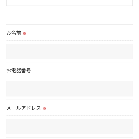
＜個人情報の提供について＞
当社ではお客様の同意を得た場合または法令に定め
られた場合を除き、
お名前
※
取得した個人情報を第三者に提供することはいたし
ません。
＜個人情報の委託について＞
お電話番号
当社では、利用目的の達成に必要な範囲において、
個人情報を外部に委託する場合があります。
これらの委託先に対しては個人情報保護契約等の措
置をとり、適切な監督を行います。
メールアドレス
※
＜個人情報の安全管理＞
当社では、個人情報の漏洩等がなされないよう、適