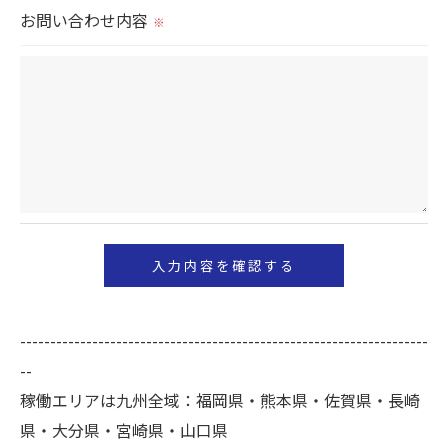
切に安全管理対策を実施します。
お問い合わせ内容
※
＜個人情報を与えなかった場合に生じる結果＞
必要な情報を頂けない場合は、それに対応した当社
のサービスをご提供できない場合がございますので
予めご了承ください。
＜個人情報の開示･訂正・削除･利用停止の手続につ
いて＞
当社では、お客様の個人情報の開示･訂正･削除・利
用停止の手続を定めさせて頂いております。
ご本人である事を確認のうえ、対応させて頂きま
--------------------------------------------------------------------
す。
--
個人情報の開示･訂正･削除・利用停止の具体的手続
稼働エリアは九州全域：福岡県・熊本県・佐賀県・長崎
きにつきましては、お電話でお問合せ下さい。
県・大分県・宮崎県・山口県