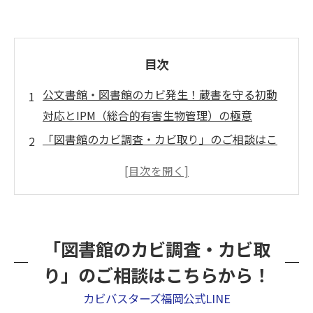
目次
公文書館・図書館のカビ発生！蔵書を守る初動
対応とIPM（総合的有害生物管理）の極意
「図書館のカビ調査・カビ取り」のご相談はこ
ちらから！
なぜ？24時間空調管理している「公文書館・図
書館」でカビが起きる理由
理由①：紙、糊、革……空間すべてが「カ
「図書館のカビ調査・カビ取
ビの最高級フルコース」
り」のご相談はこちらから！
理由②：「マイクロ気候」による局所的な
湿気だまり
カビバスターズ福岡公式LINE