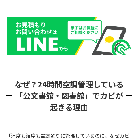
理由③：外部からの「菌の持ち込み（新規
受入資料）」
貴重な資料を失わないために！発見時の「絶対
にやってはいけないNG行動」
被害を最小限に食い止める！正しい「カビ発生
時の初動対応」4ステップ
STEP 1：直ちに空調（エアコン・換気）を
停止する
STEP 2：作業者の安全確保（保護具の着
なぜ？24時間空調管理している
用）
「公文書館・図書館」でカビが
STEP 3：汚染された資料の「隔離（封じ込
起きる理由
め）」
STEP 4：専門家（保存修復機関・微生物対
策のプロ）への連絡
「温度も湿度も設定通りに管理しているのに、なぜカビ