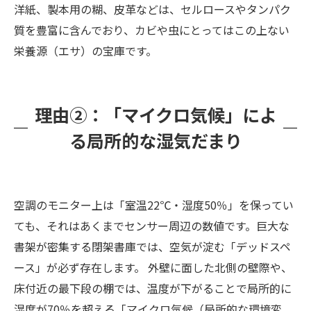
まとめ：皆様の「資料を守り抜く使命」
洋紙、製本用の糊、皮革などは、セルロースやタンパク
質を豊富に含んでおり、カビや虫にとってはこの上ない
栄養源（エサ）の宝庫です。
理由②：「マイクロ気候」によ
る局所的な湿気だまり
空調のモニター上は「室温22℃・湿度50％」を保ってい
ても、それはあくまでセンサー周辺の数値です。巨大な
書架が密集する閉架書庫では、空気が淀む「デッドスペ
ース」が必ず存在します。 外壁に面した北側の壁際や、
床付近の最下段の棚では、温度が下がることで局所的に
湿度が70％を超える「マイクロ気候（局所的な環境変