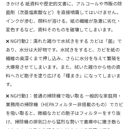
きかける 紙資料や歴史的文書に、アルコールや市販の除
菌剤（次亜塩素酸など）を直接噴霧してはいけません。
インクが滲む、顔料が溶ける、紙の繊維が急激に劣化・
変色するなど、資料そのものを破壊してしまいます。
❌ NG行動2：濡れた雑巾で水拭きをする カビは「菌」で
あり、水分は大好物です。水拭きをすると、カビを紙の
繊維の奥深くまで押し込み、さらに水分を与えて繁殖を
大爆発させてしまいます。また、拭いた雑巾から他の資
料へカビ胞子を塗り広げる「種まき」になってしまいま
す。
❌ NG行動3：普通の掃除機で吸い取る 一般的な家庭用・
業務用の掃除機（HEPAフィルター非搭載のもの）でカビ
を吸い取ると、微細なカビの胞子はフィルターをすり抜
け、掃除機の排気口から猛烈な勢いで書庫中に撒き散ら