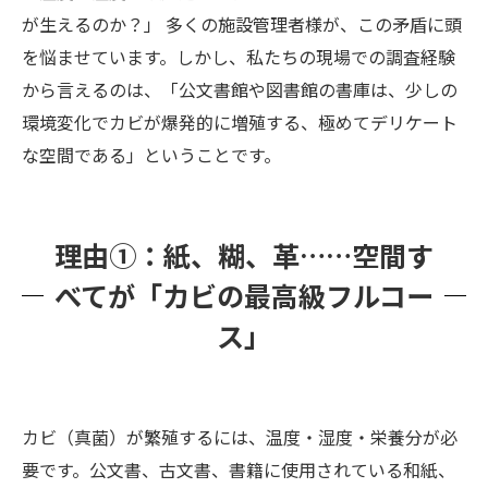
世界標準の予防策「IPM（総合的有害生物管
が生えるのか？」 多くの施設管理者様が、この矛盾に頭
理）」とは何か？
を悩ませています。しかし、私たちの現場での調査経験
カビバスターズ福岡が提供する「科学的検査と
から言えるのは、「公文書館や図書館の書庫は、少しの
環境改善サポート」
環境変化でカビが爆発的に増殖する、極めてデリケート
① 目に見えないリスクを数値化する「カビ
な空間である」ということです。
菌検査（浮遊菌・落下菌・付着菌）」
② 建築のプロ目線による「環境改善・構造
理由①：紙、糊、革……空間す
調査」
③ 空間と建物側への徹底的な「除菌・防カ
べてが「カビの最高級フルコー
ビ処理」
ス」
④ 自治体・上層部へ提出できる「カビ調査
報告書」の発行
お問い合わせから、安全な保存環境を取り戻す
カビ（真菌）が繁殖するには、温度・湿度・栄養分が必
までの流れ
要です。公文書、古文書、書籍に使用されている和紙、