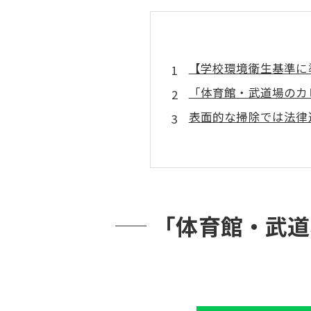
【学校環境衛生基準に
「体育館・武道場のカ
表面的な掃除では法律
学校保健安全法 
日本建築学会によ
「シックスクール
体育館・武道場特有の
「体育館・武道
理由①：大空間が
理由②：児童・生
理由③：見落とさ