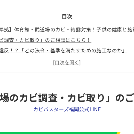
目次
準拠】体育館・武道場のカビ・結露対策！子供の健康と施
ビ調査・カビ取り」のご相談はこちら！
違反！？「どの法令・基準を満たすための施工なのか」
第6条に基づく「学校環境衛生基準」への適合
る室内空気中の「浮遊真菌（カビ菌）基準」の遵守
症候群」および健康被害に対する法的責任の回避
構造が生み出す「凶悪なカビ・結露のメカニズム」
場のカビ調査・カビ取り」の
生み出す「激しい上下の温度差」と夏型結露
カビバスターズ福岡公式LINE
徒の激しい運動による「爆発的な湿気の供給」
れやすい「武道場の畳下」と「器具庫・防具庫」