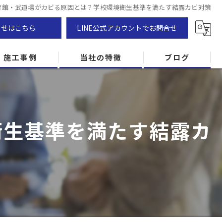
育館・武道場がカビる原因とは？学校環境衛生基準を満たす結露カビ対策
わせはこちら
LINE公式アカウントでお問合せ
施工事例
当社の特徴
ブログ
カビ除去
防カビ
衛生基準を満たす結露カ
カビ専門
ZEH住宅
カビ検査