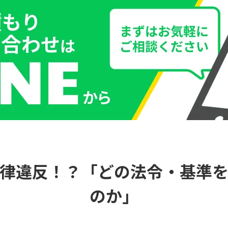
団法人微生物対策協会と連携した「科学的カビ調査」
ふゆうきんけんさ）
らっかきんけんさ）
ふちゃくきんけんさ）
ファイバースコープ内部調査
した「カビバスターズ福岡」だから出来ること
全な教育環境を取り戻すまでの安心の4ステップ
心して深呼吸し、全力で挑戦できる場所へ
律違反！？「どの法令・基準
のか」