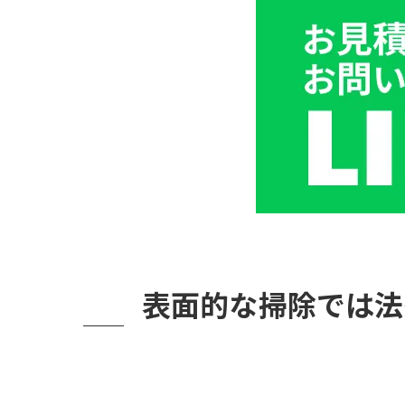
勘に頼らない。一般社
① 浮遊菌検査（
② 落下菌検査（
③ 付着菌検査（
④ 含水率測定＆
福岡の建築を知り尽く
お問い合わせから、安
まとめ：子供たちが安
表面的な掃除では法