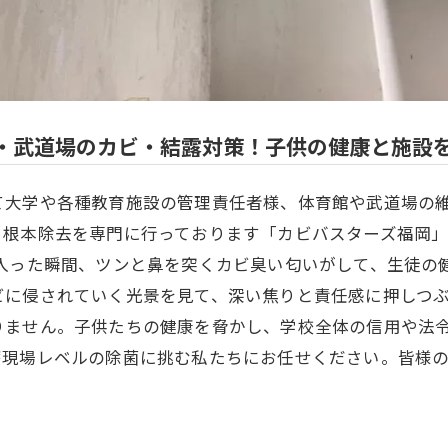
・武道場のカビ・結露対策！子供の健康と施設
て大学や各種教育施設の管理責任者様、体育館や武道場の
根本除去を専門に行っております「カビバスターズ福岡」
入った瞬間、ツンと鼻を突くカビ臭い匂いがして、生徒の
ビに侵されていく光景を見て、深い焦りと責任感に押しつぶ
りません。子供たちの健康を脅かし、学校全体の信用や法
療現場レベルの除菌に挑む私たちにお任せください。皆様