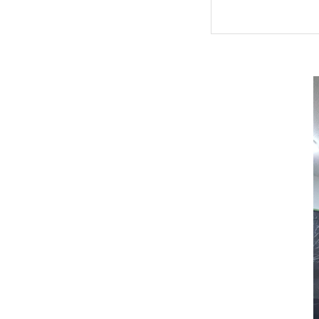
② 基
③ 高
NGな初期
× N
× N
× N
正しい初期
【ステ
【ステ
【ステ
【ステ
微生物対策
① 浮