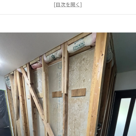
礎コンクリートから湧き出る「大量の水分」
気密ゆえの「湿気のトラップ」
対応の罠
G①：市販のカビキラーやアルコールで綺麗に拭き取る
G②：ハウスメーカーの言う通りに部分的な「クロス張り替
G③：感情的に怒鳴り散らす
対応ステップ
ップ1】：スマホで「マクロとミクロ」の写真を撮る
ップ2】：カビに触らず、部屋の換気システムを「マックス
ップ3】：ハウスメーカーへ「書面（またはメール）」で
ップ4】：カビバスターズ福岡に「第三者のカビ検査」を依
協会のカビ検査
遊菌検査（空気質サンプリング）