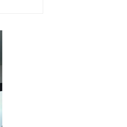
え」だけで済ます
」にする
第一報を入れる
頼する