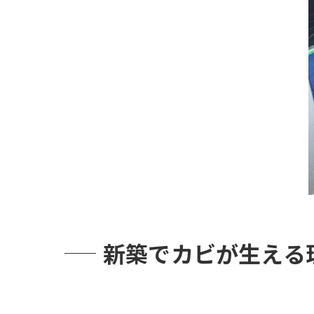
② 付
最強の
ホームイン
ホーム
建築瑕
解決までの
「住まいの
まとめ：笑
新築でカビが生える