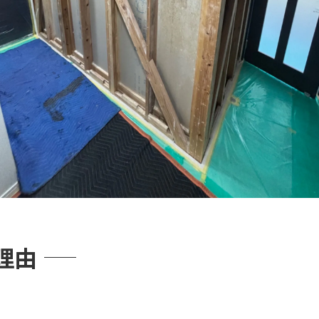
着菌・真菌同定検査（カビの遺伝子・学名の特定）
武器「カビ環境調査報告書」の発行
スペクション連携
インスペクション連携で発覚する「新築の恐ろしい施工不
疵（かし）担保責任の追及
安心の手順
カビ検査・調査」のご相談はこちらから！
顔の我が家を取り戻そう
理由