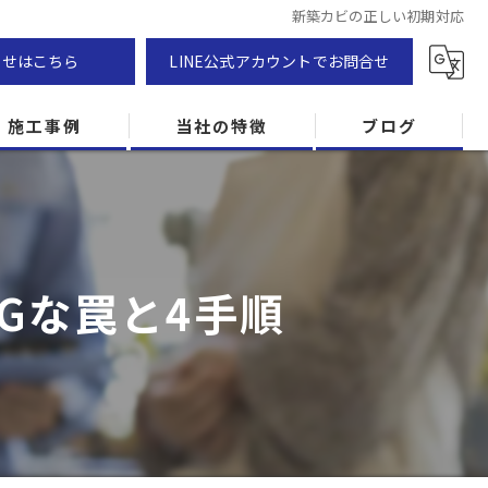
新築カビの正しい初期対応
わせはこちら
LINE公式アカウントでお問合せ
施工事例
当社の特徴
ブログ
カビ除去
防カビ
Gな罠と4手順
カビ専門
ZEH住宅
カビ検査