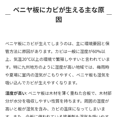
カビを防ぐベニヤ板の保管方法
ベニヤ板にカビが生える主な原
木材の種類でカビの生えやすさは違う？
因
カビ再発防止の処理と、プロに任せるべき場合
カビバスターズ福岡のサービス紹介
ベニヤ板にカビが生えてしまうのは、主に環境要因と保
管方法に原因があります。カビは一般に湿度が60%以
上、気温20℃以上の環境で繁殖しやすいと言われていま
す。特に九州地方のように湿度が高い地域では、梅雨時
や夏場に室内の湿気がこもりやすく、ベニヤ板も湿気を
吸い込んでカビが生えやすくなります。
湿度が高い
: ベニヤ板は木材を薄く重ねた合板で、木材部
分が水分を吸収しやすい性質を持ちます。周囲の湿度が
高いと板が湿気を含み、カビの温床になってしまいま
す。また、合板に使われている接着剤も湿気を吸いやす