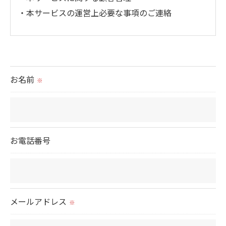
・本サービスの運営上必要な事項のご連絡
＜個人情報の提供について＞
当社ではお客様の同意を得た場合または法令に定め
られた場合を除き、
お名前
※
取得した個人情報を第三者に提供することはいたし
ません。
＜個人情報の委託について＞
お電話番号
当社では、利用目的の達成に必要な範囲において、
個人情報を外部に委託する場合があります。
これらの委託先に対しては個人情報保護契約等の措
置をとり、適切な監督を行います。
メールアドレス
※
＜個人情報の安全管理＞