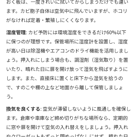
おく板は、一度きれいに拭いてからしまうだけでも違い
ます。カビ胞子自体は空気中に飛んでいますが、ホコリ
がなければ定着・繁殖しにくくなります。
湿度管理
: カビ予防には環境湿度をできるだけ60%以下
に保つのが理想です。保管場所に湿度計を設置し、湿度
が高い日は除湿機やエアコンのドライ機能を活用しまし
ょう。押入れにしまう場合も、調湿剤（湿気取り）を置
いたり、晴れた日に扉を開け放って湿気を飛ばすように
します。また、直接床に置くと床下から湿気を拾うの
で、すのこや棚の上など地面から離して保管しましょ
う。
換気を良くする
: 空気が滞留しないように風通しを確保し
ます。倉庫や車庫など締め切りがちな場所なら、定期的
に窓や扉を開けて空気の入れ替えをしましょう。押入れ
やクローゼットもずっと閉めっぱなしにせず、晴れた日