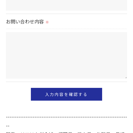
当社では、個人情報の漏洩等がなされないよう、適
切に安全管理対策を実施します。
お問い合わせ内容
※
＜個人情報を与えなかった場合に生じる結果＞
必要な情報を頂けない場合は、それに対応した当社
のサービスをご提供できない場合がございますので
予めご了承ください。
＜個人情報の開示･訂正・削除･利用停止の手続につ
いて＞
当社では、お客様の個人情報の開示･訂正･削除・利
用停止の手続を定めさせて頂いております。
ご本人である事を確認のうえ、対応させて頂きま
--------------------------------------------------------------------
す。
--
個人情報の開示･訂正･削除・利用停止の具体的手続