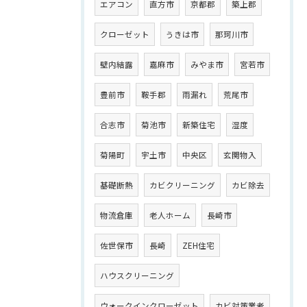
エアコン
直方市
京都郡
築上郡
クローゼット
うきは市
那珂川市
壁内結露
嘉麻市
みやま市
宮若市
豊前市
鞍手郡
雨漏れ
荒尾市
合志市
菊池市
新築住宅
湿度
菊陽町
宇土市
中央区
玄関物入
基礎断熱
カビクリーニング
カビ除去
物流倉庫
老人ホーム
長崎市
佐世保市
長崎
ZEH住宅
ハウスクリーニング
ウォークインクローゼット
カビ対策業者