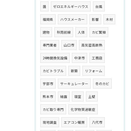
菌
ゼロエネルギーハウス
台風
福岡県
ハウスメーカー
影響
木材
建物
秋雨前線
人体
カビ繁殖
専門業者
山口市
高気密高断熱
24時間換気設備
中津市
工務店
カビトラブル
新築
リフォーム
宇部市
サーキュレーター
冬のカビ
熊本市
結露
寝室
土壁
カビ取り専門
化学物質過敏症
現地調査
エアコン暖房
八代市