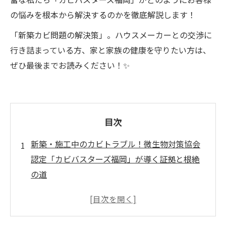
の悩みを根本から解決するのかを徹底解説します！
「新築カビ問題の解決策」。ハウスメーカーとの交渉に
行き詰まっている方、家と家族の健康を守りたい方は、
ぜひ最後までお読みください！✨
目次
新築・施工中のカビトラブル！微生物対策協会
認定「カビバスターズ福岡」が導く証拠と根絶
の道
「新築なのにカビ？」施工中・引き渡し直後の
物件でカビが生える4つの原因
施工中の長雨と木材の「雨濡れ」