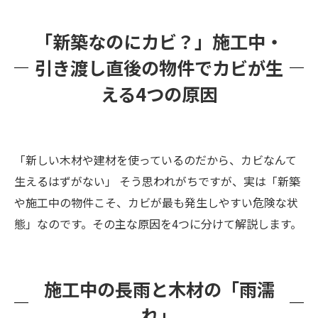
ベタ基礎からの「水分の放出」
「新築なのにカビ？」施工中・
高気密・高断熱ゆえの「換気不足」
引き渡し直後の物件でカビが生
施工不良（雨漏り・漏水・断熱欠損）
える4つの原因
ハウスメーカーとの交渉の壁：「施工不良」か
「生活環境」か？
泣き寝入りを防ぐ最強の武器！「一般社団法人
「新しい木材や建材を使っているのだから、カビなんて
微生物対策協会」のカビ調査
生えるはずがない」 そう思われがちですが、実は「新築
微生物対策協会とは？
や施工中の物件こそ、カビが最も発生しやすい危険な状
単なる掃除屋ではない！建築経験豊富な「カビ
態」なのです。その主な原因を4つに分けて解説します。
バスターズ福岡」の強み
新築の美しい建材を守る！削らない・壊さない
「MIST工法」の奇跡
施工中の長雨と木材の「雨濡
【Q&A】新築カビ・施工不良トラブル相談室 ❓
れ」