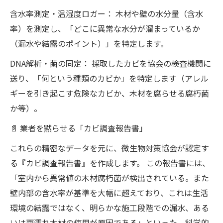
含水率測定・温湿度ロガー： 木材や壁の水分量（含水
率）を測定し、「どこに異常な水分が溜まっているか
（漏水や結露のポイント）」を特定します。
DNA解析・菌の同定： 採取したカビを協会の検査機関に
送り、「何という種類のカビか」を特定します（アレル
ギーを引き起こす危険なカビか、木材を腐らせる腐朽菌
か等）。
📄 業者を黙らせる「カビ調査報告書」
これらの精密なデータを元に、微生物対策協会が認定す
る『カビ調査報告書』を作成します。 この報告書には、
「室内から異常値の木材腐朽菌が検出されている。また
壁内部の含水率が基準を大幅に超えており、これは生活
環境の結露ではなく、明らかな施工段階での漏水、ある
いは雨濡れ木材の使用が原因である」といった、科学的