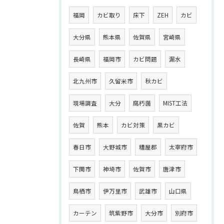
福岡
カビ取り
床下
ZEH
カビ
大分県
熊本県
佐賀県
宮崎県
長崎県
福岡市
カビ問題
漏水
北九州市
久留米市
秋カビ
現場調査
大分
腐朽菌
MIST工法
佐賀
熊本
カビ対策
黒カビ
春日市
大野城市
糟屋郡
太宰府市
下関市
神埼市
佐賀市
唐津市
鳥栖市
伊万里市
武雄市
山口県
カーテン
筑紫野市
大分市
別府市