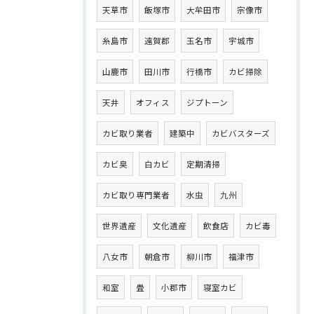
天草市
飯塚市
大牟田市
宗像市
糸島市
遠賀郡
玉名市
宇城市
山鹿市
田川市
行橋市
カビ掃除
天井
オフィス
ジプトーン
カビ取り業者
建築中
カビバスターズ
カビ臭
白カビ
定期清掃
カビ取り専門業者
水虫
九州
世界遺産
文化遺産
飲食店
カビ毒
八女市
朝倉市
柳川市
福津市
和室
畳
小郡市
寝室カビ