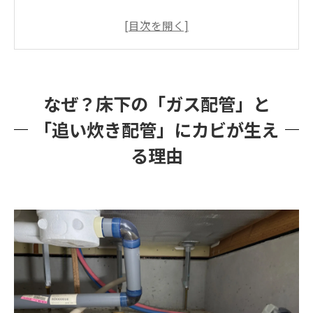
なぜ？床下の「ガス配管」と「追い炊き配管」
にカビが生える理由
危険信号！床下の「湿気が抜けない」3つの構造
的理由
なぜ？床下の「ガス配管」と
理由1：ベタ基礎の罠（コンクリートからの
「追い炊き配管」にカビが生え
水分放出）
理由2：基礎パッキン・床下換気口の目詰ま
る理由
りと空気の滞留
理由3：見えない微細な水漏れ（漏水）の発
生
放置するとどうなる？家と家族を襲う「絶望の
連鎖」
配管の腐食と保温材の劣化（光熱費の増
大）