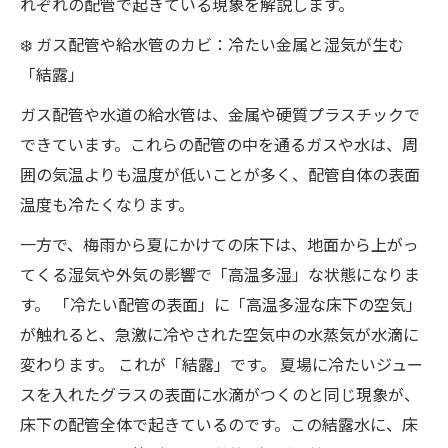
れぞれの配管で起きている現象を解説します。
【Q&A】床下の配管・湿気トラブル相談室 ❓
❄️ ガス配管や給水管のカビ：冷たい金属と湿気が生む
まとめ：床下のカビは家のSOS！手遅れになる
「結露」
前にプロの診断を！ 📞
ガス配管や水道の給水管は、金属や硬質プラスチックで
できています。これらの配管の中を通るガスや水は、周
囲の気温よりも温度が低いことが多く、配管自体の表面
温度も冷たくなります。
一方で、梅雨から夏にかけての床下は、地面から上がっ
てくる湿気や外気の影響で「高温多湿」な状態になりま
す。 「冷たい配管の表面」に「高温多湿な床下の空気」
が触れると、急激に冷やされた空気中の水蒸気が水滴に
変わります。 これが「結露」です。 夏場に冷たいジュー
スを入れたグラスの表面に水滴がつくのと同じ現象が、
床下の配管全体で起きているのです。この結露水に、床