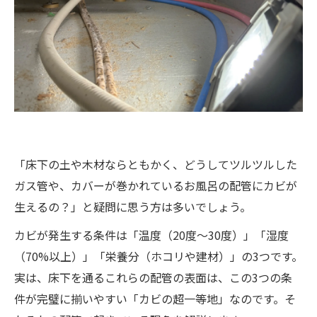
🐜 木材腐朽菌の繁殖と「シロアリ」の大量
発生
😷 隙間から室内へ！アレルギー・喘息など
健康被害への発展
絶対にやってはいけない！床下カビの「NGな自
己処理」 🚫
カビが発生したらどうすればいい？カビバ
「床下の土や木材ならともかく、どうしてツルツルした
スターズ福岡の「根本解決策」
ガス管や、カバーが巻かれているお風呂の配管にカビが
ステップ1：徹底的な床下調査と含水率の測
生えるの？」と疑問に思う方は多いでしょう。
定
カビが発生する条件は「温度（20度〜30度）」「湿度
ステップ2：素材を傷めない！MIST工法に
（70%以上）」「栄養分（ホコリや建材）」の3つです。
よる床下空間まるごと除菌
実は、床下を通るこれらの配管の表面は、この3つの条
ステップ3：防カビコーティングと床下環境
件が完璧に揃いやすい「カビの超一等地」なのです。そ
の改善