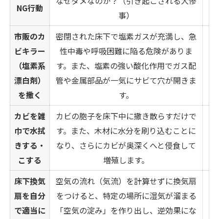
なぜダメなのか？（引き起こされる大惨
NG行動
事）
市販のカ
密閉された床下で塩素ガスが充満し、急
ビキラー
性中毒や呼吸困難に陥る危険がありま
（塩素系
す。また、塩素の強い酸化作用でガス配
漂白剤）
管や金属部品が一気にサビて穴が開きま
を撒く
す。
カビを雑
カビの胞子を床下中に撒き散らすだけで
巾で水拭
す。また、木材に水分を刷り込むことに
きする・
なり、さらにカビが奥深くへと侵食して
こする
増殖します。
床下換気
空気の流れ（気流）を計算せずに換気扇
扇を自分
をつけると、特定の場所に湿気が溜まる
で適当に
「空気の淀み」を作り出し、逆効果にな