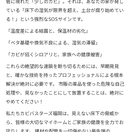
管に現れた「少しのカビ」。それは、あなたの家が発し
ている「床下の湿気が限界を超え、土台が腐り始めてい
る！」という強烈なSOSサインです。
「温度差による結露と、保温材の劣化」
「ベタ基礎や換気不良による、湿気の滞留」
「カビが招くシロアリと、家族への健康被害」
これらの絶望的な連鎖を断ち切るためには、早期発見
と、確かな技術を持ったプロフェッショナルによる根本
解決が絶対に必要です。 市販の薬品を使った危険な自己
処理や、見なかったことにして放置することは、絶対に
やめてください！
私たちカビバスターズ福岡は、見えない床下の脅威か
ら、皆様の大切なマイホームとご家族の健康を全力でお
守りします。 建材や配管を一切傷めない最先端の