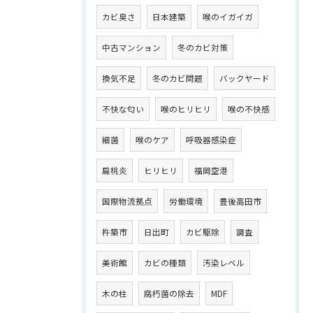
カビ臭さ
日本建築
喉のイガイガ
中古マンション
冬のカビ対策
換気不足
冬のカビ問題
バックヤード
不快な匂い
喉のヒリヒリ
喉の不快感
細菌
喉のケア
呼吸器感染症
扁桃炎
ヒリヒリ
福岡空港
国際物流拠点
労働環境
豊後高田市
杵築市
日出町
カビ駆除
調査
美術館
カビの種類
汚染レベル
木の柱
腐朽菌の除去
MDF