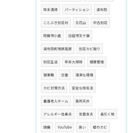
年末清掃
パーティション
湯布院
ことぶき別荘村
立花山
中古別荘
阿蘇市小倉
日田市天ケ瀬
湯布院町塚原高原
別荘カビ取り
別荘生活
年末大掃除
健康管理
領事館
交番
清潔な環境
カビ対策方法
安全な除去法
養護老人ホーム
高所天井
アレルギー性鼻炎
気管支炎
長引く咳
頭痛
YouTube
臭い
壁のカビ