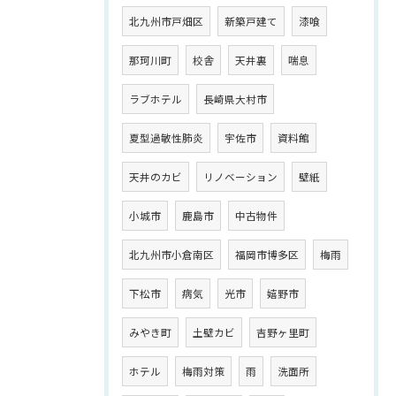
北九州市戸畑区
新築戸建て
漆喰
那珂川町
校舎
天井裏
喘息
ラブホテル
長崎県大村市
夏型過敏性肺炎
宇佐市
資料館
天井のカビ
リノベーション
壁紙
小城市
鹿島市
中古物件
北九州市小倉南区
福岡市博多区
梅雨
下松市
病気
光市
嬉野市
みやき町
土壁カビ
吉野ヶ里町
ホテル
梅雨対策
雨
洗面所