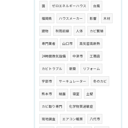
菌
ゼロエネルギーハウス
台風
福岡県
ハウスメーカー
影響
木材
建物
秋雨前線
人体
カビ繁殖
専門業者
山口市
高気密高断熱
24時間換気設備
中津市
工務店
カビトラブル
新築
リフォーム
宇部市
サーキュレーター
冬のカビ
熊本市
結露
寝室
土壁
カビ取り専門
化学物質過敏症
現地調査
エアコン暖房
八代市