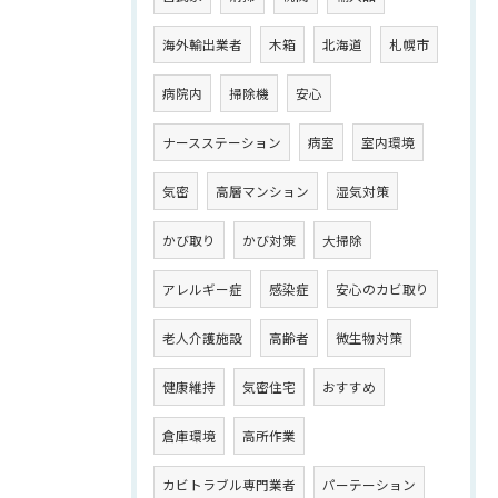
海外輸出業者
木箱
北海道
札幌市
病院内
掃除機
安心
ナースステーション
病室
室内環境
気密
高層マンション
湿気対策
かび取り
かび対策
大掃除
アレルギー症
感染症
安心のカビ取り
老人介護施設
高齢者
微生物対策
健康維持
気密住宅
おすすめ
倉庫環境
高所作業
カビトラブル専門業者
パーテーション