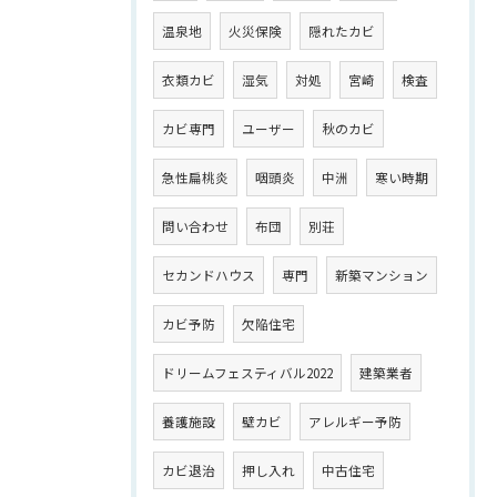
温泉地
火災保険
隠れたカビ
衣類カビ
湿気
対処
宮崎
検査
カビ専門
ユーザー
秋のカビ
急性扁桃炎
咽頭炎
中洲
寒い時期
問い合わせ
布団
別荘
セカンドハウス
専門
新築マンション
カビ予防
欠陥住宅
ドリームフェスティバル2022
建築業者
養護施設
壁カビ
アレルギー予防
カビ退治
押し入れ
中古住宅