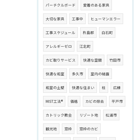
パーチクルボード
愛着のある家具
大切な家具
工事中
ヒューマンエラー
工事スケジュール
杵島郡
白石町
アレルギーゼロ
江北町
カビ取りサービス
快適な空間
竹田市
快適な和室
多久市
室内の結露
和室の土壁
快適な住まい
柱
広縁
MIST工法®
価格
カビの除去
平戸市
カトリック教会
リゾート地
松浦市
観光地
窓枠
窓枠のカビ