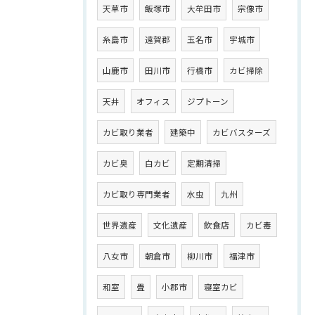
天草市
飯塚市
大牟田市
宗像市
糸島市
遠賀郡
玉名市
宇城市
山鹿市
田川市
行橋市
カビ掃除
天井
オフィス
ジプトーン
カビ取り業者
建築中
カビバスターズ
カビ臭
白カビ
定期清掃
カビ取り専門業者
水虫
九州
世界遺産
文化遺産
飲食店
カビ毒
八女市
朝倉市
柳川市
福津市
和室
畳
小郡市
寝室カビ