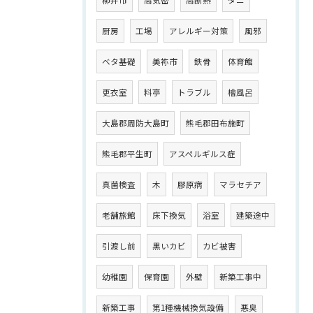
柳井市
高気密
高断熱
ダニ
厨房
工場
アレルギー対策
風邪
ベタ基礎
美祢市
鉄骨
体育館
更衣室
料亭
トラブル
檜風呂
大島郡周防大島町
熊毛郡田布施町
熊毛郡平生町
アスペルギルス症
真菌検査
木
膠原病
マラセチア
老舗旅館
床下換気
浴室
建築途中
引渡し前
黒いカビ
カビ被害
幼稚園
保育園
外壁
新築工事中
新築工事
第1種機械換気設備
悪臭