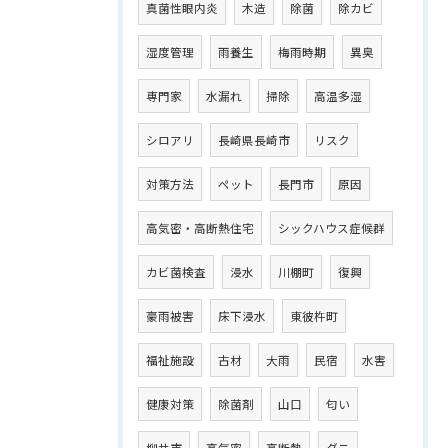
真菌性眼内炎
木造
除菌
除カビ
湿度管理
雨養生
梅雨時期
異臭
専門家
水漏れ
掃除
高温多湿
シロアリ
長崎県長崎市
リスク
対策方法
ペット
長門市
原因
高気密・高断熱住宅
シックハウス症候群
カビ菌検査
浸水
川棚町
復興
豪雨被害
床下浸水
東彼杵町
福祉施設
古材
大雨
民宿
水害
健康対策
除菌剤
山口
匂い