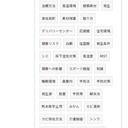
治療方法
高温環境
建築素材
発生
波佐見町
素材保護
取り方
デリバリーセンター
応接間
住宅環境
健康リスク
白癬
住空間
発生条件
シミ
床下湿気対策
高湿度
MIST
健康への影響
スポーツ施設
知識
睡眠環境
倉庫内
予防法
予防対策
発生源
放置
予防策
解決法
熊本県宇土市
みかん
カビ清掃
カビ除去方法
介護施設
シンク