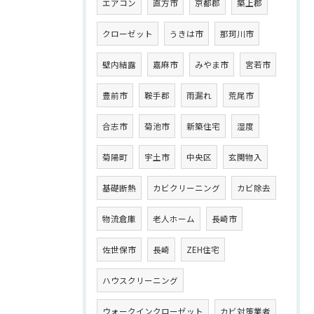
エアコン
直方市
京都郡
築上郡
クローゼット
うきは市
那珂川市
壁内結露
嘉麻市
みやま市
宮若市
豊前市
鞍手郡
雨漏れ
荒尾市
合志市
菊池市
新築住宅
湿度
菊陽町
宇土市
中央区
玄関物入
基礎断熱
カビクリーニング
カビ除去
物流倉庫
老人ホーム
長崎市
佐世保市
長崎
ZEH住宅
ハウスクリーニング
ウォークインクローゼット
カビ対策業者