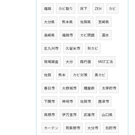
福岡
カビ取り
床下
ZEH
カビ
大分県
熊本県
佐賀県
宮崎県
長崎県
福岡市
カビ問題
漏水
北九州市
久留米市
秋カビ
現場調査
大分
腐朽菌
MIST工法
佐賀
熊本
カビ対策
黒カビ
春日市
大野城市
糟屋郡
太宰府市
下関市
神埼市
佐賀市
唐津市
鳥栖市
伊万里市
武雄市
山口県
カーテン
筑紫野市
大分市
別府市