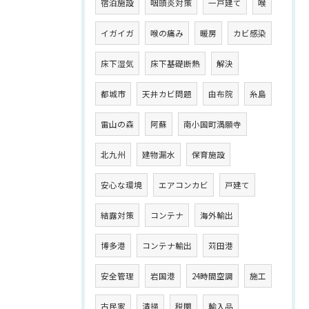
宿泊施設
咽頭炎対策
一戸建て
喉
イガイガ
喉の痛み
暖房
カビ感染
床下湿気
床下基礎断熱
解決
都城市
天井カビ問題
由布院
糸島
雷山の森
阿蘇
南小国町満願寺
北九州
建物漏水
保育施設
安心な環境
エアコンカビ
戸建て
結露対策
コンテナ
海外輸出
博多港
コンテナ輸出
苅田港
安全管理
岩国港
24時間空調
施工
古民家
清掃
税関
輸入品