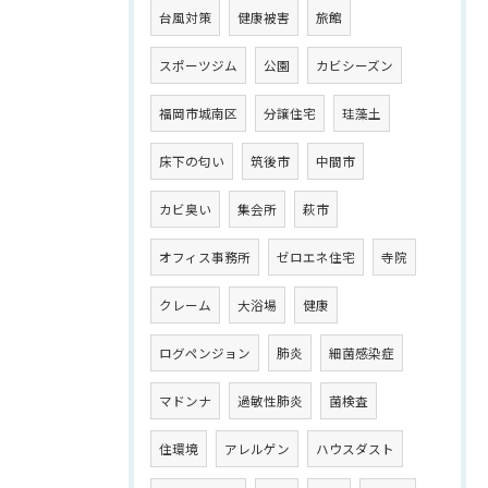
台風対策
健康被害
旅館
スポーツジム
公園
カビシーズン
福岡市城南区
分譲住宅
珪藻土
床下の匂い
筑後市
中間市
カビ臭い
集会所
萩市
オフィス事務所
ゼロエネ住宅
寺院
クレーム
大浴場
健康
ログペンジョン
肺炎
細菌感染症
マドンナ
過敏性肺炎
菌検査
住環境
アレルゲン
ハウスダスト