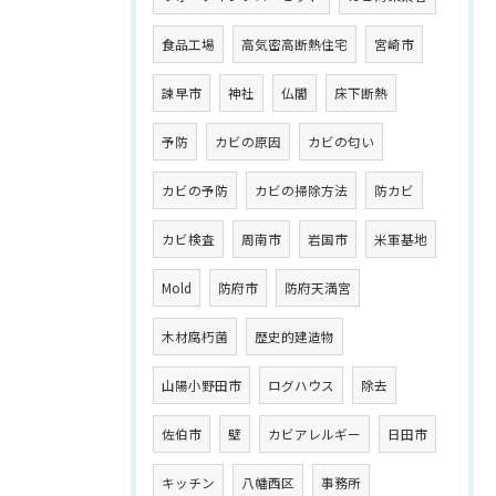
食品工場
高気密高断熱住宅
宮崎市
諫早市
神社
仏閣
床下断熱
予防
カビの原因
カビの匂い
カビの予防
カビの掃除方法
防カビ
カビ検査
周南市
岩国市
米軍基地
Mold
防府市
防府天満宮
木材腐朽菌
歴史的建造物
山陽小野田市
ログハウス
除去
佐伯市
壁
カビアレルギー
日田市
キッチン
八幡西区
事務所