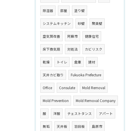
除湿器
部屋
塗り壁
システムキッチン
砂壁
聚楽壁
空気質改善
阿蘇市
健康住宅
床下換気扇
対処法
カビリスク
乾燥
トイレ
倉庫
建材
天井カビ取り
Fukuoka Prefecture
Office
Consulate
Mold Removal
Mold Prevention
Mold Removal Company
服
洋服
チェストタンス
アパート
無垢
天井板
羽目板
島原市