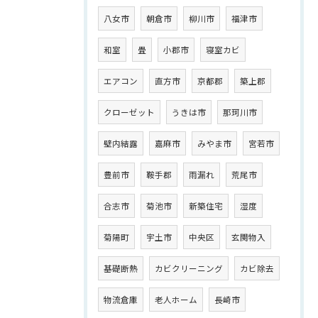
八女市
朝倉市
柳川市
福津市
和室
畳
小郡市
寝室カビ
エアコン
直方市
京都郡
築上郡
クローゼット
うきは市
那珂川市
壁内結露
嘉麻市
みやま市
宮若市
豊前市
鞍手郡
雨漏れ
荒尾市
合志市
菊池市
新築住宅
湿度
菊陽町
宇土市
中央区
玄関物入
基礎断熱
カビクリーニング
カビ除去
物流倉庫
老人ホーム
長崎市