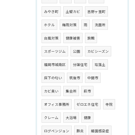
みやき町
土壁カビ
吉野ヶ里町
ホテル
梅雨対策
雨
洗面所
台風対策
健康被害
旅館
スポーツジム
公園
カビシーズン
福岡市城南区
分譲住宅
珪藻土
床下の匂い
筑後市
中間市
カビ臭い
集会所
萩市
オフィス事務所
ゼロエネ住宅
寺院
クレーム
大浴場
健康
ログペンジョン
肺炎
細菌感染症