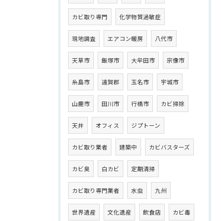
カビ取り専門
化学物質過敏症
現地調査
エアコン暖房
八代市
天草市
飯塚市
大牟田市
宗像市
糸島市
遠賀郡
玉名市
宇城市
山鹿市
田川市
行橋市
カビ掃除
天井
オフィス
ジプトーン
カビ取り業者
建築中
カビバスターズ
カビ臭
白カビ
定期清掃
カビ取り専門業者
水虫
九州
世界遺産
文化遺産
飲食店
カビ毒