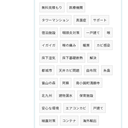
無料見積もり
医療機関
タワーマンション
真菌症
サポート
宿泊施設
咽頭炎対策
一戸建て
喉
イガイガ
喉の痛み
暖房
カビ感染
床下湿気
床下基礎断熱
解決
都城市
天井カビ問題
由布院
糸島
雷山の森
阿蘇
南小国町満願寺
北九州
建物漏水
保育施設
安心な環境
エアコンカビ
戸建て
結露対策
コンテナ
海外輸出