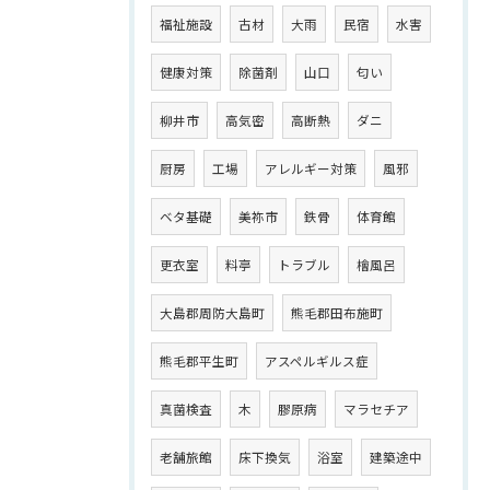
福祉施設
古材
大雨
民宿
水害
健康対策
除菌剤
山口
匂い
柳井市
高気密
高断熱
ダニ
厨房
工場
アレルギー対策
風邪
ベタ基礎
美祢市
鉄骨
体育館
更衣室
料亭
トラブル
檜風呂
大島郡周防大島町
熊毛郡田布施町
熊毛郡平生町
アスペルギルス症
真菌検査
木
膠原病
マラセチア
老舗旅館
床下換気
浴室
建築途中