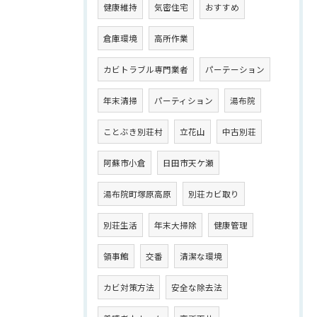
健康維持
気密住宅
おすすめ
倉庫環境
高所作業
カビトラブル専門業者
パーテーション
年末清掃
パーティション
湯布院
ことぶき別荘村
立花山
中古別荘
阿蘇市小倉
日田市天ケ瀬
湯布院町塚原高原
別荘カビ取り
別荘生活
年末大掃除
健康管理
領事館
交番
清潔な環境
カビ対策方法
安全な除去法