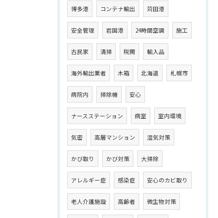
博多港
コンテナ輸出
苅田港
安全管理
岩国港
24時間空調
施工
古民家
清掃
税関
輸入品
海外輸出業者
木箱
北海道
札幌市
病院内
掃除機
安心
ナースステーション
病室
室内環境
気密
高層マンション
湿気対策
かび取り
かび対策
大掃除
アレルギー症
感染症
安心のカビ取り
老人介護施設
高齢者
微生物対策