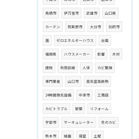
鳥栖市
伊万里市
武雄市
山口県
カーテン
筑紫野市
大分市
別府市
菌
ゼロエネルギーハウス
台風
福岡県
ハウスメーカー
影響
木材
建物
秋雨前線
人体
カビ繁殖
専門業者
山口市
高気密高断熱
24時間換気設備
中津市
工務店
カビトラブル
新築
リフォーム
宇部市
サーキュレーター
冬のカビ
熊本市
結露
寝室
土壁