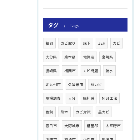
タグ
Tags
福岡
カビ取り
床下
ZEH
カビ
大分県
熊本県
佐賀県
宮崎県
長崎県
福岡市
カビ問題
漏水
北九州市
久留米市
秋カビ
現場調査
大分
腐朽菌
MIST工法
佐賀
熊本
カビ対策
黒カビ
春日市
大野城市
糟屋郡
太宰府市
下関市
神埼市
佐賀市
唐津市