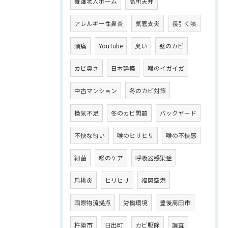
養護老人ホーム
高所天井
アレルギー性鼻炎
気管支炎
長引く咳
頭痛
YouTube
臭い
壁のカビ
カビ臭さ
日本建築
喉のイガイガ
中古マンション
冬のカビ対策
換気不足
冬のカビ問題
バックヤード
不快な匂い
喉のヒリヒリ
喉の不快感
細菌
喉のケア
呼吸器感染症
扁桃炎
ヒリヒリ
福岡空港
国際物流拠点
労働環境
豊後高田市
杵築市
日出町
カビ駆除
調査