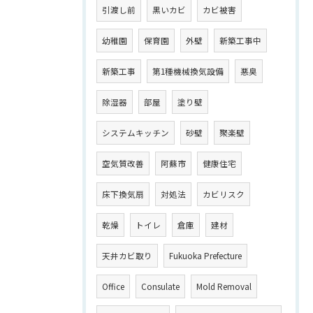
引渡し前
黒いカビ
カビ被害
幼稚園
保育園
外壁
新築工事中
新築工事
第1種機械換気設備
悪臭
除湿器
部屋
塗り壁
システムキッチン
砂壁
聚楽壁
空気質改善
阿蘇市
健康住宅
床下換気扇
対処法
カビリスク
乾燥
トイレ
倉庫
建材
天井カビ取り
Fukuoka Prefecture
Office
Consulate
Mold Removal