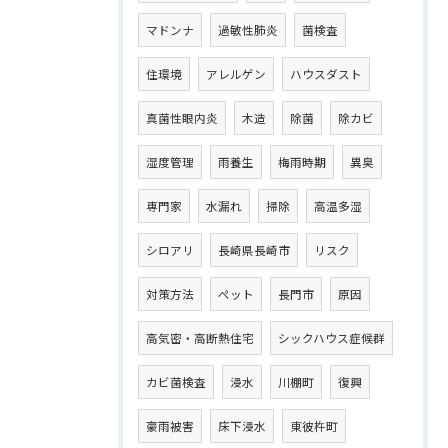
マドンナ
過敏性肺炎
菌検査
住環境
アレルゲン
ハウスダスト
真菌性眼内炎
木造
除菌
除カビ
湿度管理
雨養生
梅雨時期
異臭
専門家
水漏れ
掃除
高温多湿
シロアリ
長崎県長崎市
リスク
対策方法
ペット
長門市
原因
高気密・高断熱住宅
シックハウス症候群
カビ菌検査
浸水
川棚町
復興
豪雨被害
床下浸水
東彼杵町