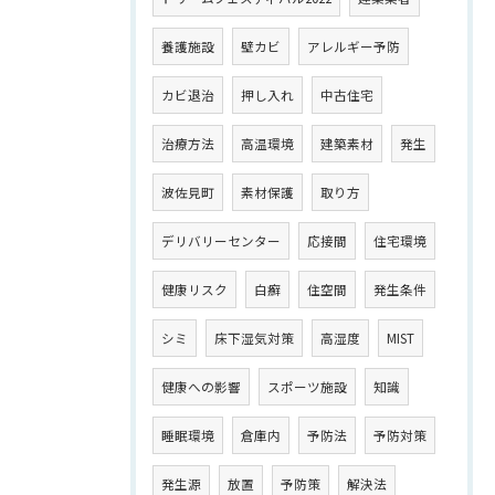
養護施設
壁カビ
アレルギー予防
カビ退治
押し入れ
中古住宅
治療方法
高温環境
建築素材
発生
波佐見町
素材保護
取り方
デリバリーセンター
応接間
住宅環境
健康リスク
白癬
住空間
発生条件
シミ
床下湿気対策
高湿度
MIST
健康への影響
スポーツ施設
知識
睡眠環境
倉庫内
予防法
予防対策
発生源
放置
予防策
解決法