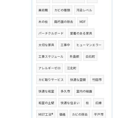
美術館
カビの種類
汚染レベル
木の柱
腐朽菌の除去
MDF
パーチクルボード
愛着のある家具
大切な家具
工事中
ヒューマンエラー
工事スケジュール
杵島郡
白石町
アレルギーゼロ
江北町
カビ取りサービス
快適な空間
竹田市
快適な和室
多久市
室内の結露
和室の土壁
快適な住まい
柱
広縁
MIST工法®
価格
カビの除去
平戸市