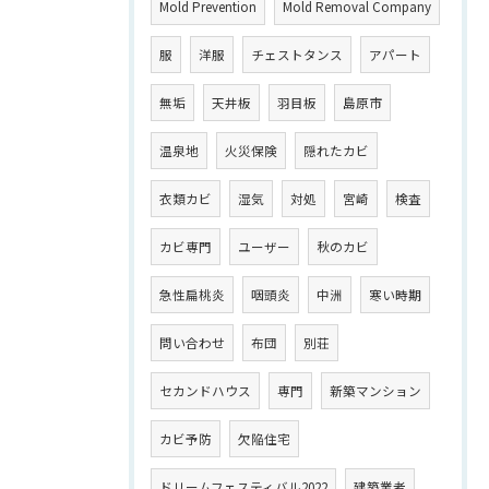
Mold Prevention
Mold Removal Company
服
洋服
チェストタンス
アパート
無垢
天井板
羽目板
島原市
温泉地
火災保険
隠れたカビ
衣類カビ
湿気
対処
宮崎
検査
カビ専門
ユーザー
秋のカビ
急性扁桃炎
咽頭炎
中洲
寒い時期
問い合わせ
布団
別荘
セカンドハウス
専門
新築マンション
カビ予防
欠陥住宅
ドリームフェスティバル2022
建築業者