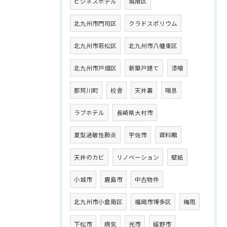
ビジネスホテル
城南区
北九州市門司区
クラドスポリウム
北九州市若松区
北九州市八幡東区
北九州市戸畑区
新築戸建て
漆喰
那珂川町
校舎
天井裏
喘息
ラブホテル
長崎県大村市
夏型過敏性肺炎
宇佐市
資料館
天井のカビ
リノベーション
壁紙
小城市
鹿島市
中古物件
北九州市小倉南区
福岡市博多区
梅雨
下松市
病気
光市
嬉野市