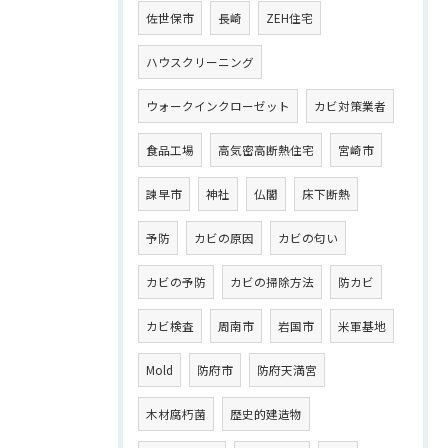
佐世保市
長崎
ZEH住宅
ハウスクリーニング
ウォークインクローゼット
カビ対策業者
食品工場
高気密高断熱住宅
宮崎市
諫早市
神社
仏閣
床下断熱
予防
カビの原因
カビの匂い
カビの予防
カビの掃除方法
防カビ
カビ検査
周南市
岩国市
米軍基地
Mold
防府市
防府天満宮
木材腐朽菌
歴史的建造物