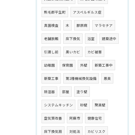
熊毛郡平生町
アスペルギルス症
真菌検査
木
膠原病
マラセチア
老舗旅館
床下換気
浴室
建築途中
引渡し前
黒いカビ
カビ被害
幼稚園
保育園
外壁
新築工事中
新築工事
第1種機械換気設備
悪臭
除湿器
部屋
塗り壁
システムキッチン
砂壁
聚楽壁
空気質改善
阿蘇市
健康住宅
床下換気扇
対処法
カビリスク