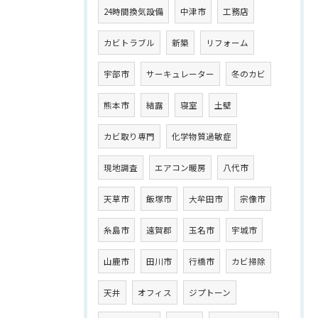
24時間換気設備
中津市
工務店
カビトラブル
新築
リフォーム
宇部市
サーキュレーター
冬のカビ
熊本市
結露
寝室
土壁
カビ取り専門
化学物質過敏症
現地調査
エアコン暖房
八代市
天草市
飯塚市
大牟田市
宗像市
糸島市
遠賀郡
玉名市
宇城市
山鹿市
田川市
行橋市
カビ掃除
天井
オフィス
ジプトーン