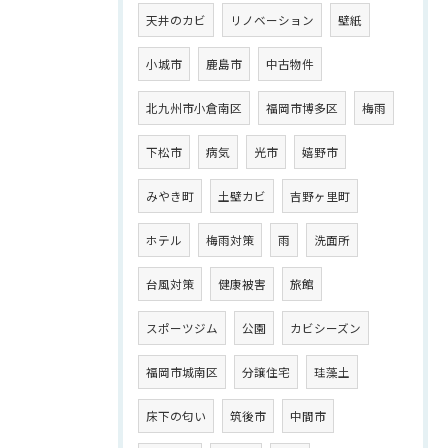
天井のカビ
リノベーション
壁紙
小城市
鹿島市
中古物件
北九州市小倉南区
福岡市博多区
梅雨
下松市
病気
光市
嬉野市
みやき町
土壁カビ
吉野ヶ里町
ホテル
梅雨対策
雨
洗面所
台風対策
健康被害
旅館
スポーツジム
公園
カビシーズン
福岡市城南区
分譲住宅
珪藻土
床下の匂い
筑後市
中間市