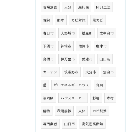
現場調査
大分
腐朽菌
MIST工法
佐賀
熊本
カビ対策
黒カビ
春日市
大野城市
糟屋郡
太宰府市
下関市
神埼市
佐賀市
唐津市
鳥栖市
伊万里市
武雄市
山口県
カーテン
筑紫野市
大分市
別府市
菌
ゼロエネルギーハウス
台風
福岡県
ハウスメーカー
影響
木材
建物
秋雨前線
人体
カビ繁殖
専門業者
山口市
高気密高断熱