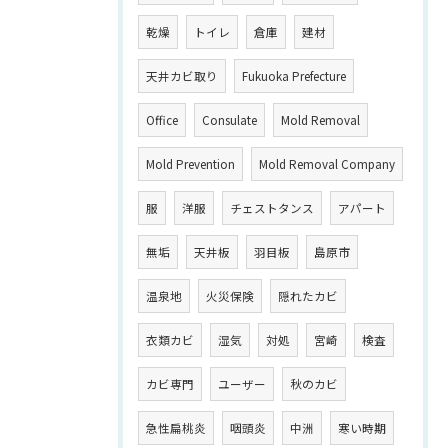
乾燥
トイレ
倉庫
建材
天井カビ取り
Fukuoka Prefecture
Office
Consulate
Mold Removal
Mold Prevention
Mold Removal Company
服
洋服
チェストタンス
アパート
無垢
天井板
羽目板
島原市
温泉地
火災保険
隠れたカビ
衣類カビ
湿気
対処
宮崎
検査
カビ専門
ユーザー
秋のカビ
急性扁桃炎
咽頭炎
中洲
寒い時期