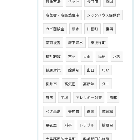
対策方法
ペット
長門市
原因
高気密・高断熱住宅
シックハウス症候群
カビ菌検査
浸水
川棚町
復興
豪雨被害
床下浸水
東彼杵町
福祉施設
古材
大雨
民宿
水害
健康対策
除菌剤
山口
匂い
柳井市
高気密
高断熱
ダニ
厨房
工場
アレルギー対策
風邪
ベタ基礎
美祢市
鉄骨
体育館
更衣室
料亭
トラブル
檜風呂
大島郡周防大島町
熊毛郡田布施町