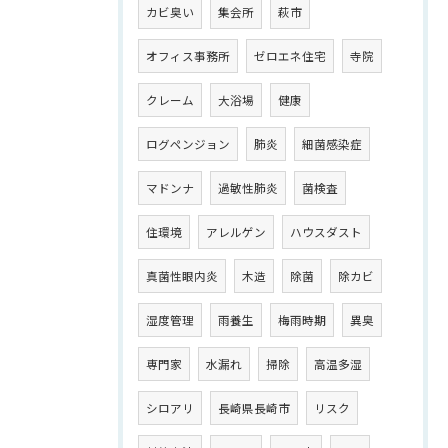
カビ臭い
集会所
萩市
オフィス事務所
ゼロエネ住宅
寺院
クレーム
大浴場
健康
ログペンジョン
肺炎
細菌感染症
マドンナ
過敏性肺炎
菌検査
住環境
アレルゲン
ハウスダスト
真菌性眼内炎
木造
除菌
除カビ
湿度管理
雨養生
梅雨時期
異臭
専門家
水漏れ
掃除
高温多湿
シロアリ
長崎県長崎市
リスク