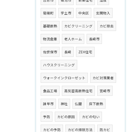
合志市
菊池市
新築住宅
湿度
菊陽町
宇土市
中央区
玄関物入
基礎断熱
カビクリーニング
カビ除去
物流倉庫
老人ホーム
長崎市
佐世保市
長崎
ZEH住宅
ハウスクリーニング
ウォークインクローゼット
カビ対策業者
食品工場
高気密高断熱住宅
宮崎市
諫早市
神社
仏閣
床下断熱
予防
カビの原因
カビの匂い
カビの予防
カビの掃除方法
防カビ