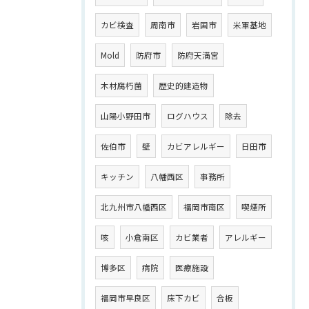
カビ検査
周南市
岩国市
米軍基地
Mold
防府市
防府天満宮
木材腐朽菌
歴史的建造物
山陽小野田市
ログハウス
除去
佐伯市
壁
カビアレルギー
日田市
キッチン
八幡西区
事務所
北九州市八幡西区
福岡市南区
喫煙所
咳
小倉南区
カビ業者
アレルギー
博多区
病院
医療施設
福岡市早良区
床下カビ
合板