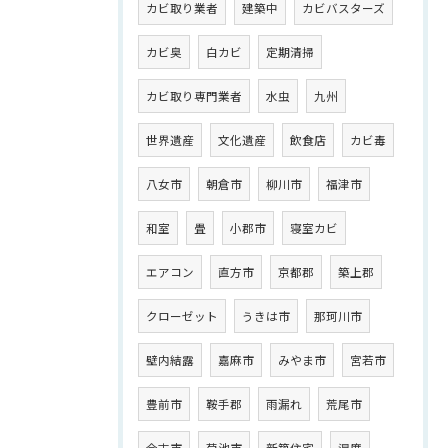
カビ取り業者
建築中
カビバスターズ
カビ臭
白カビ
定期清掃
カビ取り専門業者
水虫
九州
世界遺産
文化遺産
飲食店
カビ毒
八女市
朝倉市
柳川市
福津市
和室
畳
小郡市
寝室カビ
エアコン
直方市
京都郡
築上郡
クローゼット
うきは市
那珂川市
壁内結露
嘉麻市
みやま市
宮若市
豊前市
鞍手郡
雨漏れ
荒尾市