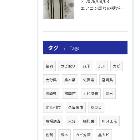
2026/08/03
エアコン周りの壁が結露しやすい理由
タグ
Tags
福岡
カビ取り
床下
ZEH
カビ
大分県
熊本県
佐賀県
宮崎県
長崎県
福岡市
カビ問題
漏水
北九州市
久留米市
秋カビ
現場調査
大分
腐朽菌
MIST工法
佐賀
熊本
カビ対策
黒カビ