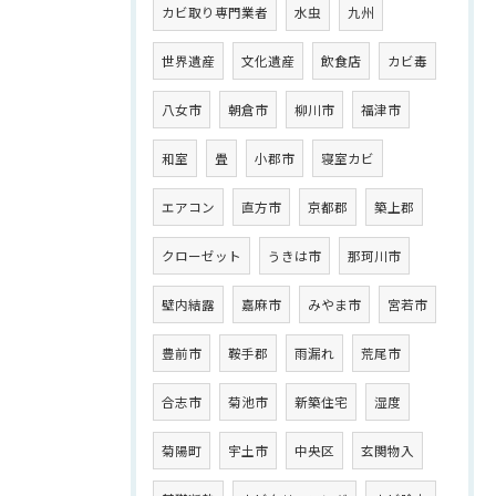
カビ取り専門業者
水虫
九州
世界遺産
文化遺産
飲食店
カビ毒
八女市
朝倉市
柳川市
福津市
和室
畳
小郡市
寝室カビ
エアコン
直方市
京都郡
築上郡
クローゼット
うきは市
那珂川市
壁内結露
嘉麻市
みやま市
宮若市
豊前市
鞍手郡
雨漏れ
荒尾市
合志市
菊池市
新築住宅
湿度
菊陽町
宇土市
中央区
玄関物入