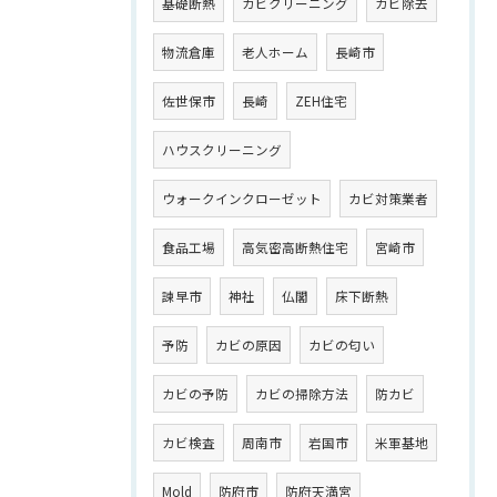
基礎断熱
カビクリーニング
カビ除去
物流倉庫
老人ホーム
長崎市
佐世保市
長崎
ZEH住宅
ハウスクリーニング
ウォークインクローゼット
カビ対策業者
食品工場
高気密高断熱住宅
宮崎市
諫早市
神社
仏閣
床下断熱
予防
カビの原因
カビの匂い
カビの予防
カビの掃除方法
防カビ
カビ検査
周南市
岩国市
米軍基地
Mold
防府市
防府天満宮