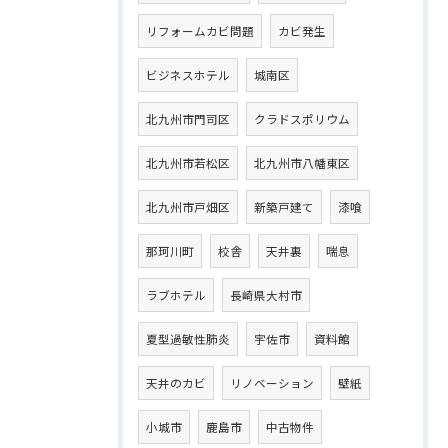
リフォームカビ問題
カビ発生
ビジネスホテル
城南区
北九州市門司区
クラドスポリウム
北九州市若松区
北九州市八幡東区
北九州市戸畑区
新築戸建て
漆喰
那珂川町
校舎
天井裏
喘息
ラブホテル
長崎県大村市
夏型過敏性肺炎
宇佐市
資料館
天井のカビ
リノベーション
壁紙
小城市
鹿島市
中古物件