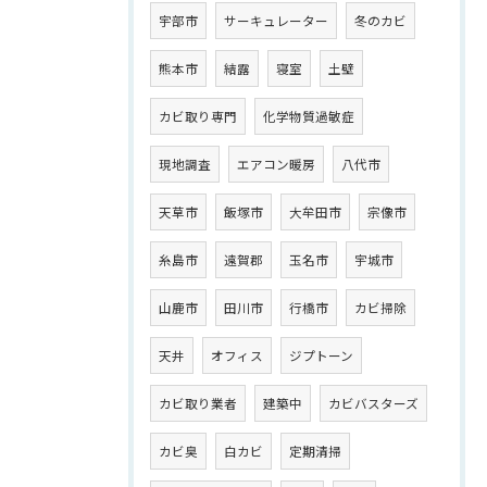
宇部市
サーキュレーター
冬のカビ
熊本市
結露
寝室
土壁
カビ取り専門
化学物質過敏症
現地調査
エアコン暖房
八代市
天草市
飯塚市
大牟田市
宗像市
糸島市
遠賀郡
玉名市
宇城市
山鹿市
田川市
行橋市
カビ掃除
天井
オフィス
ジプトーン
カビ取り業者
建築中
カビバスターズ
カビ臭
白カビ
定期清掃