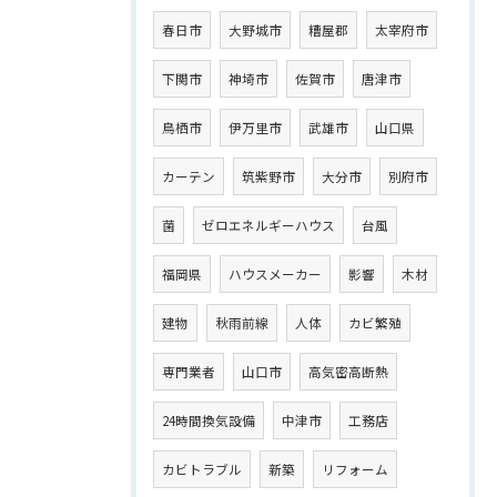
春日市
大野城市
糟屋郡
太宰府市
下関市
神埼市
佐賀市
唐津市
鳥栖市
伊万里市
武雄市
山口県
カーテン
筑紫野市
大分市
別府市
菌
ゼロエネルギーハウス
台風
福岡県
ハウスメーカー
影響
木材
建物
秋雨前線
人体
カビ繁殖
専門業者
山口市
高気密高断熱
24時間換気設備
中津市
工務店
カビトラブル
新築
リフォーム