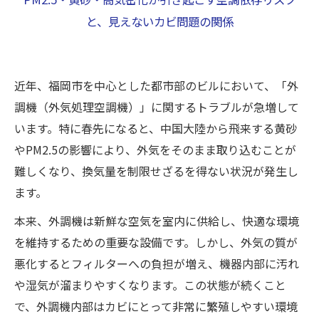
なぜ福岡でカビが急増？九州特有の気候と都市
と、見えないカビ問題の関係
環境が引き起こすリスク
見えないカビを“見える化”する！真菌検査で空
気の安全性を科学的にチェック
近年、福岡市を中心とした都市部のビルにおいて、「外
外調機のカビは放置厳禁！ビル全体を守るため
調機（外気処理空調機）」に関するトラブルが急増して
に今すぐできる最重要対策とは
います。特に春先になると、中国大陸から飛来する黄砂
やPM2.5の影響により、外気をそのまま取り込むことが
難しくなり、換気量を制限せざるを得ない状況が発生し
ます。
本来、外調機は新鮮な空気を室内に供給し、快適な環境
を維持するための重要な設備です。しかし、外気の質が
悪化するとフィルターへの負担が増え、機器内部に汚れ
や湿気が溜まりやすくなります。この状態が続くこと
で、外調機内部はカビにとって非常に繁殖しやすい環境