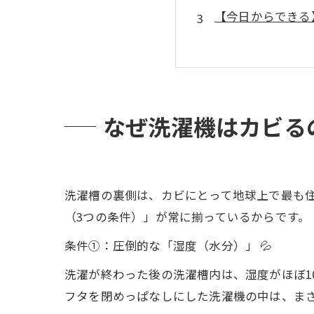
【今日からできる
命綱は「フタ
洗濯機を「脱
洗剤・柔軟剤
糸くずフィルタ
なぜ洗濯機はカビる
終わったら「
【縦型 vs ドラ
月1回のルーティ
洗濯槽の裏側は、カビにとって地球上で最も
【重要】洗濯機は
（3つの条件）」が常に揃っているからです。
脱衣所・洗面所の
条件①：圧倒的な「湿度（水分）」 💦
【Q&A】お洗濯カ
洗濯が終わった後の洗濯槽内は、湿度がほぼ1
まとめ：清潔な衣
フタを閉めっぱなしにした洗濯機の中は、ま