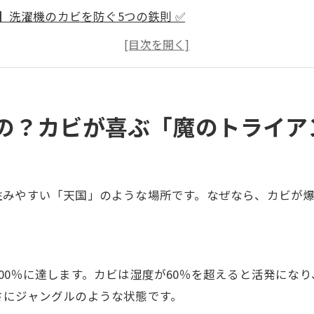
】洗濯機のカビを防ぐ5つの鉄則 ✅
の開放」！絶対閉めないで
衣カゴ」代わりにしない 🧺
の「入れすぎ」はカビのエサ 🧴
ー・洗剤投入口の放置はNG 🕸️
の？カビが喜ぶ「魔のトライアン
即・取り出す」のが最大の防御 ⏱️
ム式】機種別・カビ対策の落とし穴 🔍
ン！「酸素系」と「塩素系」クリーナーの正しい使い分け 
住みやすい「天国」のような場所です。なぜなら、カビが
キレイになった。でも「洗面所の壁」は大丈夫？ 🏠
壁や床がカビてしまったら…カビバスターズ福岡の出番で
ビ相談室 ❓
00％に達します。カビは湿度が60％を超えると活発になり
服と、深呼吸できる住まいをあなたに。 📞
さにジャングルのような状態です。