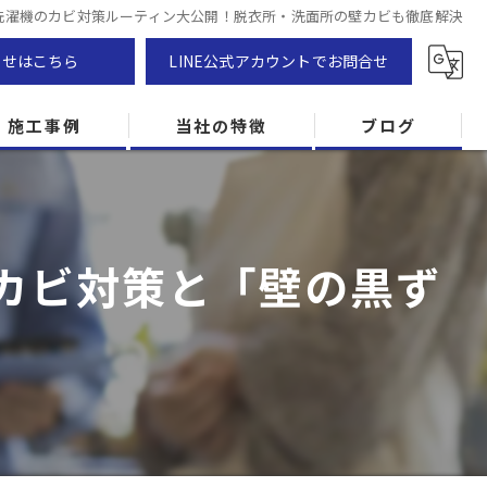
洗濯機のカビ対策ルーティン大公開！脱衣所・洗面所の壁カビも徹底解決
わせはこちら
LINE公式アカウントでお問合せ
施工事例
当社の特徴
ブログ
カビ除去
防カビ
カビ対策と「壁の黒ず
カビ専門
ZEH住宅
カビ検査