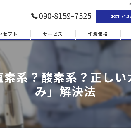
090-8159ｰ7525
お問い合
ンセプト
サービス
作業価格
塩素系？酸素系？正しい
み」解決法