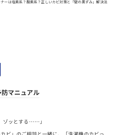
ーナーは塩素系？酸素系？正しいカビ対策と「壁の黒ずみ」解決法
予防マニュアル
、ゾッとする……」
のカビ」のご相談と一緒に、「洗濯機のカビっ