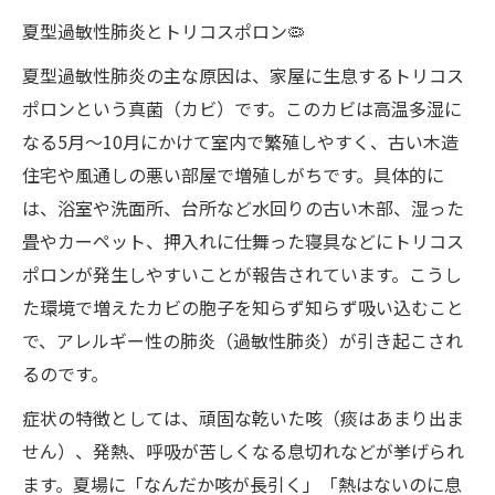
含水率測定：見えない湿気を数値でチェッ
夏型過敏性肺炎とトリコスポロン🦠
ク 💧
夏型過敏性肺炎の主な原因は、家屋に生息するトリコス
ファイバースコープ調査：壁の裏まで徹底
ポロンという真菌（カビ）です。このカビは高温多湿に
チェック 🕵️
なる5月〜10月にかけて室内で繁殖しやすく、古い木造
微生物対策協会と連携した高精度な分析 🏢
住宅や風通しの悪い部屋で増殖しがちです。具体的に
🔬
は、浴室や洗面所、台所など水回りの古い木部、湿った
カビ汚染度のビフォーアフター【除カビ前後で
畳やカーペット、押入れに仕舞った寝具などにトリコス
こんなに違う！】📊
ポロンが発生しやすいことが報告されています。こうし
MIST工法による安全・安心の除カビ施工と再発
た環境で増えたカビの胞子を知らず知らず吸い込むこと
防止 ✨
で、アレルギー性の肺炎（過敏性肺炎）が引き起こされ
素材に優しく根本解決！🔧
るのです。
人体にも環境にも安全👍
症状の特徴としては、頑固な乾いた咳（痰はあまり出ま
再発させない！防カビコーティング 🌟
せん）、発熱、呼吸が苦しくなる息切れなどが挙げられ
専門家ならではの安心サポート🎖️
ます。夏場に「なんだか咳が長引く」「熱はないのに息