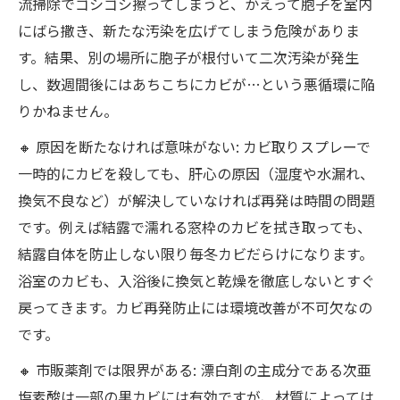
流掃除でゴシゴシ擦ってしまうと、かえって胞子を室内
にばら撒き、新たな汚染を広げてしまう危険がありま
す。結果、別の場所に胞子が根付いて二次汚染が発生
し、数週間後にはあちこちにカビが…という悪循環に陥
りかねません。
🔸 原因を断たなければ意味がない: カビ取りスプレーで
一時的にカビを殺しても、肝心の原因（湿度や水漏れ、
換気不良など）が解決していなければ再発は時間の問題
です。例えば結露で濡れる窓枠のカビを拭き取っても、
結露自体を防止しない限り毎冬カビだらけになります。
浴室のカビも、入浴後に換気と乾燥を徹底しないとすぐ
戻ってきます。カビ再発防止には環境改善が不可欠なの
です。
🔸 市販薬剤では限界がある: 漂白剤の主成分である次亜
塩素酸は一部の黒カビには有効ですが、材質によっては