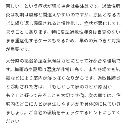
苦しい」という症状が続く場合は要注意です。過敏性肺
充実の報告書と施工後のサポート体制 📝🔖
炎は初期は風邪と間違えやすいのですが、原因となるカ
カビのお悩みはプロに相談！お問い合わせは
ビに繰り返し曝露されると慢性化し、症状が悪化してし
LINE・電話でお気軽に 📱
まうこともあります。特に夏型過敏性肺炎は自覚のない
まま重症化するケースもあるため、早めの気づきと対策
が重要です。
大分県の高温多湿な気候はカビにとって好都合な環境で
す。梅雨時や夏場は湿度が非常に高く、また冬場でも結
露などにより室内が湿っぽくなりがちです。過敏性肺炎
と診断された方は、「もしかして家のカビが原因か
も？」と疑ってみることも大切です🤔。次の章では、住
宅内のどこにカビが発生しやすいかを具体的に見ていき
ましょう。ご自宅の環境をチェックするヒントにしてく
ださい。