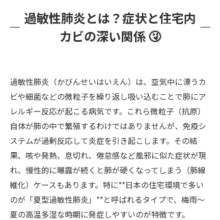
押入れ・クローゼット：風通しの悪い収納
過敏性肺炎とは？症状と住宅内
📦
カビの深い関係 🤧
浴室・洗面所：カビの王国 🚿🛁
窓周り・結露しやすい場所：見逃せない黒
カビポイント 🪟
過敏性肺炎（かびんせいはいえん）は、空気中に漂うカ
室内カビが引き起こす健康リスクとアレルギー
ビや細菌などの微粒子を繰り返し吸い込むことで肺にア
症状 😷
レルギー反応が起こる病気です。これら微粒子（抗原）
自己流のカビ対策では再発する？その理由と落
自体が肺の中で繁殖するわけではありませんが、免疫シ
とし穴 ⚠️
ステムが過剰反応して炎症を引き起こします。その結
カビバスターズ福岡の精密なカビ検査🔬【大分
果、咳や発熱、息切れ、倦怠感など風邪に似た症状が現
エリアも対応】
れ、慢性的に曝露が続くと肺が硬くなってしまう（肺線
落下菌検査：空気中に漂うカビを見える化
維化）ケースもあります。特に**日本の住宅環境で多い
🌫️
のが「夏型過敏性肺炎」**と呼ばれるタイプで、梅雨〜
付着菌検査：見つけたカビの種類を特定 🔍
夏の高温多湿な時期に発症しやすいのが特徴です。