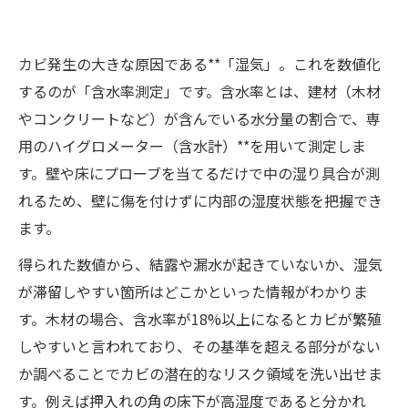
カビ発生の大きな原因である**「湿気」。これを数値化
するのが「含水率測定」です。含水率とは、建材（木材
やコンクリートなど）が含んでいる水分量の割合で、専
用のハイグロメーター（含水計）**を用いて測定しま
す。壁や床にプローブを当てるだけで中の湿り具合が測
れるため、壁に傷を付けずに内部の湿度状態を把握でき
ます。
得られた数値から、結露や漏水が起きていないか、湿気
が滞留しやすい箇所はどこかといった情報がわかりま
す。木材の場合、含水率が18%以上になるとカビが繁殖
しやすいと言われており、その基準を超える部分がない
か調べることでカビの潜在的なリスク領域を洗い出せま
す。例えば押入れの角の床下が高湿度であると分かれ