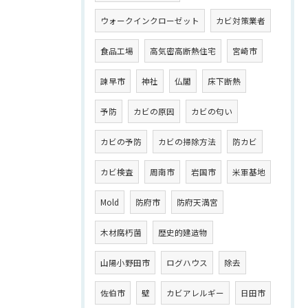
ウォークインクローゼット
カビ対策業者
食品工場
高気密高断熱住宅
宮崎市
諫早市
神社
仏閣
床下断熱
予防
カビの原因
カビの匂い
カビの予防
カビの掃除方法
防カビ
カビ検査
周南市
岩国市
米軍基地
Mold
防府市
防府天満宮
木材腐朽菌
歴史的建造物
山陽小野田市
ログハウス
除去
佐伯市
壁
カビアレルギー
日田市