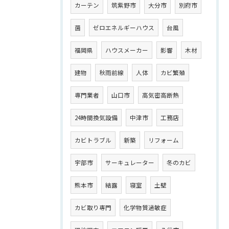
カーテン
筑紫野市
大分市
別府市
菌
ゼロエネルギーハウス
台風
福岡県
ハウスメーカー
影響
木材
建物
秋雨前線
人体
カビ繁殖
専門業者
山口市
高気密高断熱
24時間換気設備
中津市
工務店
カビトラブル
新築
リフォーム
宇部市
サーキュレーター
冬のカビ
熊本市
結露
寝室
土壁
カビ取り専門
化学物質過敏症