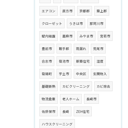
エアコン
直方市
京都郡
築上郡
クローゼット
うきは市
那珂川市
壁内結露
嘉麻市
みやま市
宮若市
豊前市
鞍手郡
雨漏れ
荒尾市
合志市
菊池市
新築住宅
湿度
菊陽町
宇土市
中央区
玄関物入
基礎断熱
カビクリーニング
カビ除去
物流倉庫
老人ホーム
長崎市
佐世保市
長崎
ZEH住宅
ハウスクリーニング