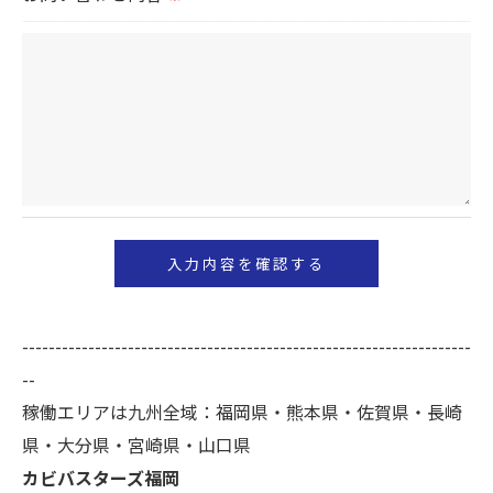
＜個人情報を与えなかった場合に生じる結果＞
必要な情報を頂けない場合は、それに対応した当社
のサービスをご提供できない場合がございますので
予めご了承ください。
＜個人情報の開示･訂正・削除･利用停止の手続につ
いて＞
当社では、お客様の個人情報の開示･訂正･削除・利
用停止の手続を定めさせて頂いております。
ご本人である事を確認のうえ、対応させて頂きま
--------------------------------------------------------------------
す。
--
個人情報の開示･訂正･削除・利用停止の具体的手続
稼働エリアは九州全域：福岡県・熊本県・佐賀県・長崎
きにつきましては、お電話でお問合せ下さい。
県・大分県・宮崎県・山口県
カビバスターズ福岡