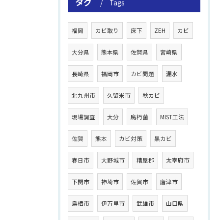
タグ
Tags
福岡
カビ取り
床下
ZEH
カビ
大分県
熊本県
佐賀県
宮崎県
長崎県
福岡市
カビ問題
漏水
北九州市
久留米市
秋カビ
現場調査
大分
腐朽菌
MIST工法
佐賀
熊本
カビ対策
黒カビ
春日市
大野城市
糟屋郡
太宰府市
下関市
神埼市
佐賀市
唐津市
鳥栖市
伊万里市
武雄市
山口県