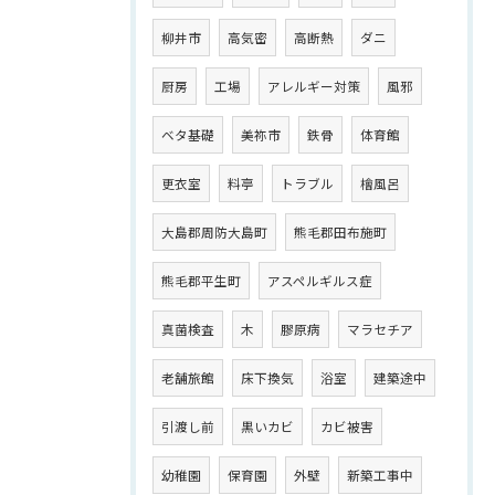
柳井市
高気密
高断熱
ダニ
厨房
工場
アレルギー対策
風邪
ベタ基礎
美祢市
鉄骨
体育館
更衣室
料亭
トラブル
檜風呂
大島郡周防大島町
熊毛郡田布施町
熊毛郡平生町
アスペルギルス症
真菌検査
木
膠原病
マラセチア
老舗旅館
床下換気
浴室
建築途中
引渡し前
黒いカビ
カビ被害
幼稚園
保育園
外壁
新築工事中