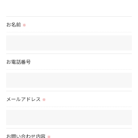
＜個人情報の提供について＞
当社ではお客様の同意を得た場合または法令に定め
られた場合を除き、
お名前
※
取得した個人情報を第三者に提供することはいたし
ません。
＜個人情報の委託について＞
お電話番号
当社では、利用目的の達成に必要な範囲において、
個人情報を外部に委託する場合があります。
これらの委託先に対しては個人情報保護契約等の措
置をとり、適切な監督を行います。
メールアドレス
※
＜個人情報の安全管理＞
当社では、個人情報の漏洩等がなされないよう、適
切に安全管理対策を実施します。
お問い合わせ内容
※