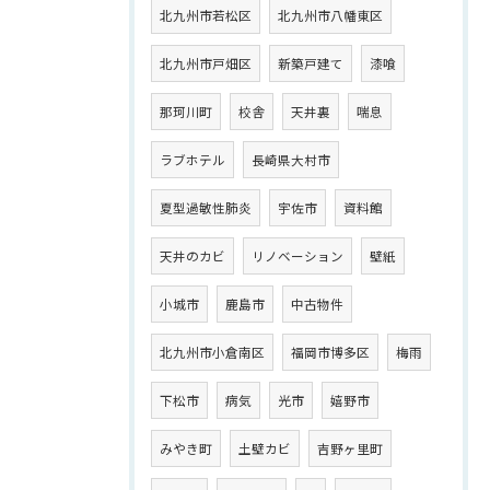
北九州市若松区
北九州市八幡東区
北九州市戸畑区
新築戸建て
漆喰
那珂川町
校舎
天井裏
喘息
ラブホテル
長崎県大村市
夏型過敏性肺炎
宇佐市
資料館
天井のカビ
リノベーション
壁紙
小城市
鹿島市
中古物件
北九州市小倉南区
福岡市博多区
梅雨
下松市
病気
光市
嬉野市
みやき町
土壁カビ
吉野ヶ里町