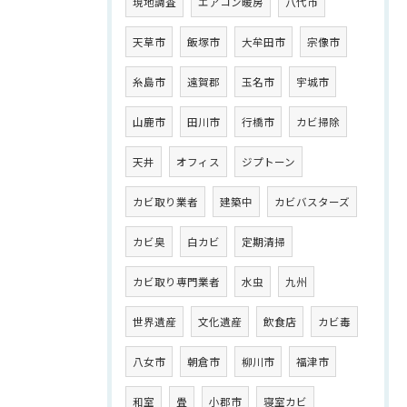
現地調査
エアコン暖房
八代市
天草市
飯塚市
大牟田市
宗像市
糸島市
遠賀郡
玉名市
宇城市
山鹿市
田川市
行橋市
カビ掃除
天井
オフィス
ジプトーン
カビ取り業者
建築中
カビバスターズ
カビ臭
白カビ
定期清掃
カビ取り専門業者
水虫
九州
世界遺産
文化遺産
飲食店
カビ毒
八女市
朝倉市
柳川市
福津市
和室
畳
小郡市
寝室カビ