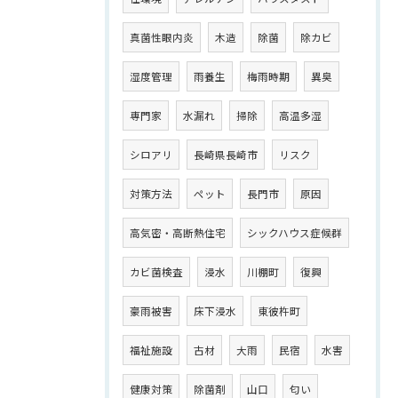
真菌性眼内炎
木造
除菌
除カビ
湿度管理
雨養生
梅雨時期
異臭
専門家
水漏れ
掃除
高温多湿
シロアリ
長崎県長崎市
リスク
対策方法
ペット
長門市
原因
高気密・高断熱住宅
シックハウス症候群
カビ菌検査
浸水
川棚町
復興
豪雨被害
床下浸水
東彼杵町
福祉施設
古材
大雨
民宿
水害
健康対策
除菌剤
山口
匂い