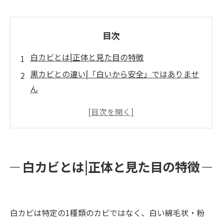
目次
白カビとは|正体と見た目の特徴
黒カビとの違い|「白いから安全」ではありませ
ん
白カビの毒性|食品と吸い込みに注意
場所別の対処法|共通ルールは「舞い上げない」
白カビが「生えた」こと自体が、住まいからの
サインです
白カビとは|正体と見た目の特徴
業者に相談する目安と費用
まとめ
白カビは特定の1種類のカビではなく、白い綿毛状・粉