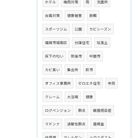
ホテル
梅雨対策
雨
洗面所
台風対策
健康被害
旅館
スポーツジム
公園
カビシーズン
福岡市城南区
分譲住宅
珪藻土
床下の匂い
筑後市
中間市
カビ臭い
集会所
萩市
オフィス事務所
ゼロエネ住宅
寺院
クレーム
大浴場
健康
ログペンジョン
肺炎
細菌感染症
マドンナ
過敏性肺炎
菌検査
住環境
アレルゲン
ハウスダスト