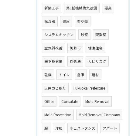
新築工事
第1種機械換気設備
悪臭
除湿器
部屋
塗り壁
システムキッチン
砂壁
聚楽壁
空気質改善
阿蘇市
健康住宅
床下換気扇
対処法
カビリスク
乾燥
トイレ
倉庫
建材
天井カビ取り
Fukuoka Prefecture
Office
Consulate
Mold Removal
Mold Prevention
Mold Removal Company
服
洋服
チェストタンス
アパート