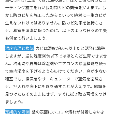
ーティング施工を行い長期間カビの繁殖を抑えます。し
かし防カビ剤を施工したからといって絶対に一生カビが
生えないわけではありません。防カビ効果を長持ちさ
せ、和室を清潔に保つために、以下のような日々の工夫
も併せて行いましょう。
湿度管理と換気
: カビは湿度が60%以上だと活発に繁殖
しますが、逆に湿度60%以下ではほとんど生育できませ
ん。梅雨時や夏場は除湿機やエアコンの除湿機能を使っ
て室内湿度を下げるよう心掛けてください。窓が少ない
和室でも、換気扇やサーキュレーターで空気を循環さ
せ、押入れや床下にも風を通すことが大切です。結露を
見つけたらそのままにせず、すぐに拭き取る習慣をつけ
ましょう。
定期的な清掃
: 壁の表面にホコリや汚れが付着しないよ