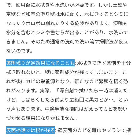
で、使用後に水拭きや水洗いが必要です。しかし土壁や
京壁など和室の塗り壁は水に弱く、水拭きするとシミに
なったりボロボロ崩れたりする危険があります。漆喰も
水分を含むとシミや色むらが出ることがあり、水洗いで
きません。そのため通常の洗剤で洗い流す掃除法が使え
ないのです。
薬剤残りが逆効果になることも
: 水拭きできず薬剤を十分
拭き取れないと、壁に薬剤成分が残ってしまいます。こ
れが後にカビの栄養源となり、新たなカビ繁殖を招く恐
れがあります。実際、「漂白剤で拭いたら一時は消えた
けど、しばらくしたら前より広範囲に黒カビが…」とい
う声もあります。中途半端な掃除はかえってカビを勢い
づかせる結果になりかねません。
表面掃除では根が残る
: 壁表面のカビを雑巾やブラシで擦