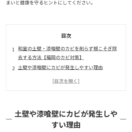
まいと健康を守るヒントにしてください。
目次
和室の土壁・漆喰壁のカビを削らず根こそぎ除
去する方法【福岡のカビ対策】
土壁や漆喰壁にカビが発生しやすい理由
一般的な清掃方法ではカビを完全に除去できな
い理由
カビバスターズ福岡の「削らないMIST工法®」
とは
土壁や漆喰壁にカビが発生しや
施工事例ビフォーアフター：MIST工法®の効果
すい理由
カビを放置するリスク：健康被害と構造への悪