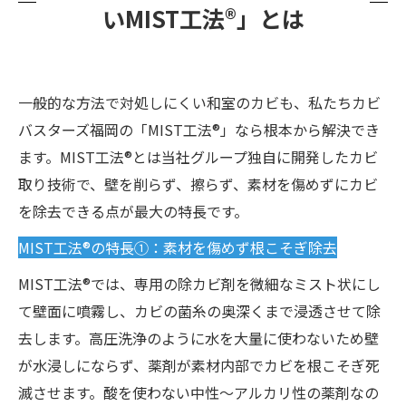
いMIST工法®」とは
一般的な方法で対処しにくい和室のカビも、私たちカビ
バスターズ福岡の「MIST工法®」なら根本から解決でき
ます。MIST工法®とは当社グループ独自に開発したカビ
取り技術で、壁を削らず、擦らず、素材を傷めずにカビ
を除去できる点が最大の特長です。
MIST工法®の特長①：素材を傷めず根こそぎ除去
MIST工法®では、専用の除カビ剤を微細なミスト状にし
て壁面に噴霧し、カビの菌糸の奥深くまで浸透させて除
去します。高圧洗浄のように水を大量に使わないため壁
が水浸しにならず、薬剤が素材内部でカビを根こそぎ死
滅させます。酸を使わない中性～アルカリ性の薬剤なの