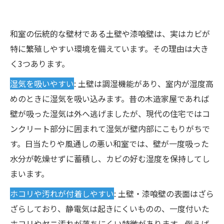
影響
再発防止の重要性と日々のカビ対策
和室の伝統的な壁材である土壁や漆喰壁は、実はカビが
よくある質問・対応エリア・ご相談の流れ
特に繁殖しやすい環境を備えています。その理由は大き
まとめ：和室のカビは早めの相談で安心・安全
く3つあります。
を取り戻しましょう
湿気を吸いやすい
: 土壁は調湿機能があり、室内が湿度高
めのときに湿気を吸い込みます。昔の木造家屋であれば
壁が吸った湿気は外へ逃げましたが、現代の住宅ではコ
ンクリート部分に囲まれて湿気が壁内部にこもりがちで
す。日当たりや風通しの悪い和室では、壁が一度吸った
水分が乾燥せずに蓄積し、カビの好む湿度を保持してし
まいます。
ホコリや汚れが付着しやすい
: 土壁・漆喰壁の表面はざら
ざらしており、静電気は起きにくいものの、一度付いた
ホコリやヤニ汚れが落ちにくい特徴があります。例えば