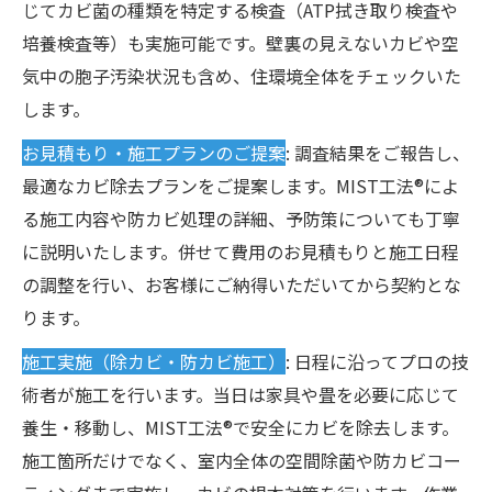
じてカビ菌の種類を特定する検査（ATP拭き取り検査や
培養検査等）も実施可能です。壁裏の見えないカビや空
気中の胞子汚染状況も含め、住環境全体をチェックいた
します。
お見積もり・施工プランのご提案
: 調査結果をご報告し、
最適なカビ除去プランをご提案します。MIST工法®によ
る施工内容や防カビ処理の詳細、予防策についても丁寧
に説明いたします。併せて費用のお見積もりと施工日程
の調整を行い、お客様にご納得いただいてから契約とな
ります。
施工実施（除カビ・防カビ施工）
: 日程に沿ってプロの技
術者が施工を行います。当日は家具や畳を必要に応じて
養生・移動し、MIST工法®で安全にカビを除去します。
施工箇所だけでなく、室内全体の空間除菌や防カビコー