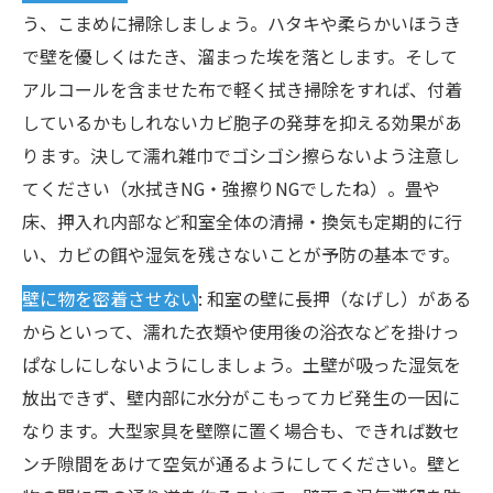
う、こまめに掃除しましょう。ハタキや柔らかいほうき
で壁を優しくはたき、溜まった埃を落とします。そして
アルコールを含ませた布で軽く拭き掃除をすれば、付着
しているかもしれないカビ胞子の発芽を抑える効果があ
ります。決して濡れ雑巾でゴシゴシ擦らないよう注意し
てください（水拭きNG・強擦りNGでしたね）。畳や
床、押入れ内部など和室全体の清掃・換気も定期的に行
い、カビの餌や湿気を残さないことが予防の基本です。
壁に物を密着させない
: 和室の壁に長押（なげし）がある
からといって、濡れた衣類や使用後の浴衣などを掛けっ
ぱなしにしないようにしましょう。土壁が吸った湿気を
放出できず、壁内部に水分がこもってカビ発生の一因に
なります。大型家具を壁際に置く場合も、できれば数セ
ンチ隙間をあけて空気が通るようにしてください。壁と