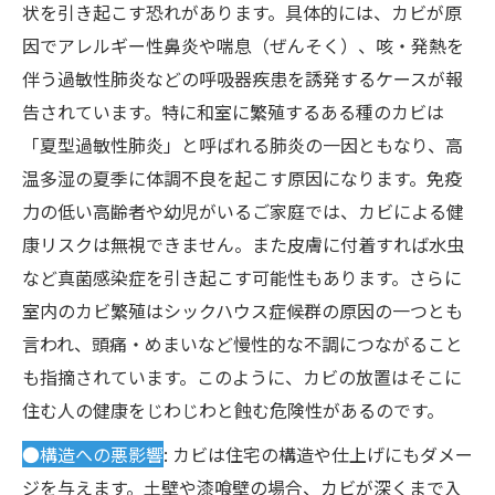
状を引き起こす恐れがあります。具体的には、カビが原
因でアレルギー性鼻炎や喘息（ぜんそく）、咳・発熱を
伴う過敏性肺炎などの呼吸器疾患を誘発するケースが報
告されています。特に和室に繁殖するある種のカビは
「夏型過敏性肺炎」と呼ばれる肺炎の一因ともなり、高
温多湿の夏季に体調不良を起こす原因になります。免疫
力の低い高齢者や幼児がいるご家庭では、カビによる健
康リスクは無視できません。また皮膚に付着すれば水虫
など真菌感染症を引き起こす可能性もあります。さらに
室内のカビ繁殖はシックハウス症候群の原因の一つとも
言われ、頭痛・めまいなど慢性的な不調につながること
も指摘されています。このように、カビの放置はそこに
住む人の健康をじわじわと蝕む危険性があるのです。
●構造への悪影響
: カビは住宅の構造や仕上げにもダメー
ジを与えます。土壁や漆喰壁の場合、カビが深くまで入