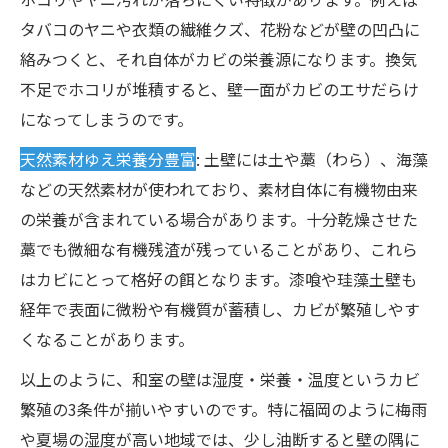
タバコのヤニや衣類の繊維クズ、花粉などが壁の凹凸に
絡みつくと、それ自体がカビの栄養源になります。換気
不足でホコリが堆積すると、壁一面がカビのエサだらけ
になってしまうのです。
天然素材ゆえ栄養分豊富
: 土壁には土や藁（わら）、海藻
などの天然素材が使われており、素材自体に有機物由来
の栄養が含まれている場合があります。十分乾燥させた
藁でも微細な有機残渣が残っていることがあり、これら
はカビにとって格好の餌となります。漆喰や珪藻土壁も
経年で表面に微粉や有機質が蓄積し、カビが繁殖しやす
くなることがあります。
以上のように、和室の壁は湿度・栄養・温度というカビ
繁殖の3条件が揃いやすいのです。特に福岡のように梅雨
や夏場の湿度が高い地域では、少し油断すると壁の隅に