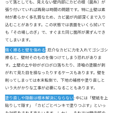
って落としても、見えない壁内部にカビの根（菌糸）が
張り付いていれば再発は時間の問題です。特に土壁は素
材が柔らかく多孔質なため、カビ菌が内部深くまで入り
込むことがあります。この状態では表面をいくら拭いて
も「その場しのぎ」で、すぐまた同じ箇所が黒ずんでき
てしまいます。
強く擦ると壁を傷める
: 厄介なカビに力を入れてゴシゴシ
擦ると、壁材そのものを傷つけてしまう恐れがありま
す。土壁の土や砂がボロボロ落ちたり、漆喰の塗膜が剥
がれて見た目を損なったりするケースもあります。壁を
削ってしまっては本末転倒で、下地の補修や塗り直しと
いう大がかりな工事が必要になることもあります。
塗り直しや隠蔽は根本解決にならない
: 中には「壁紙を上
貼りして隠す」「カビごとペンキで塗りつぶす」といっ
た対処をされる方もいます。しかし、それでは壁内部の