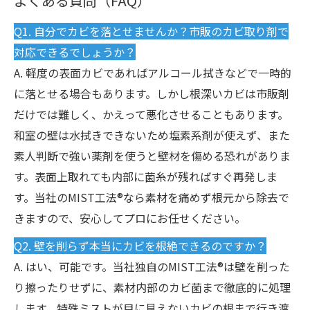
よくある質問（FAQ）
Q1. 自分でカビを落とせませんか？市販のカビ取り剤で
対応できるでしょうか？
A. 軽度の表面カビであればアルコール拭きなどで一時的
に落とせる場合もあります。しかし根深いカビは市販剤
だけでは難しく、かえって悪化させることもあります。
和室の壁は水拭きできないため塩素系剤が使えず、また
素人判断で強い薬剤を使うと壁材を傷める恐れがありま
す。表面上取れても内部に菌糸が残ればすぐ再発しま
す。当社のMIST工法®なら素材を痛めず根元から除去で
きますので、安心してプロにお任せください。
Q2. 壁を削らず本当にカビを根絶できるのですか？
A. はい、可能です。当社独自のMIST工法®は壁を削った
り擦ったりせずに、素材内部のカビ菌まで徹底的に処理
します。特殊ミストが目に見えないカビの根まで行き渡