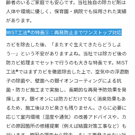
齢者のいるご家庭でも安心です。当社独自の除カビ剤は
人体や環境に優しく、保育園・病院でも採用された実績
があります。
MIST工法®の特長③：再発防止までワンストップ対応
カビを除去した後、「またすぐ生えてきたらどうしよ
う…」という不安がありますよね。当社では除カビ後の
防カビ処理までセットで行うのも大きな特長です。MIST
工法®ではまずカビを徹底除去した上で、空気中の浮遊胞
子の除菌や、壁面への銀イオンコーティングによる抗
菌・防カビ施工まで実施し、長期的な再発予防効果を発
揮します。銀イオンには防カビだけでなく消臭効果もあ
るため、施工後はカビ臭さも残りません。さらに必要に
応じて室内環境（湿度や通気）の改善アドバイスや、カ
ビの原因箇所の修繕提案（例えば結露対策工事など）も
行います。原因の調査から除去、そして再発させない対