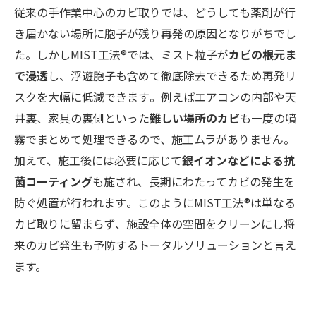
従来の手作業中心のカビ取りでは、どうしても薬剤が行
き届かない場所に胞子が残り再発の原因となりがちでし
た。しかしMIST工法®では、ミスト粒子が
カビの根元ま
で浸透
し、浮遊胞子も含めて徹底除去できるため再発リ
スクを大幅に低減できます​。例えばエアコンの内部や天
井裏、家具の裏側といった
難しい場所のカビ
も一度の噴
霧でまとめて処理できるので、施工ムラがありません​。
加えて、施工後には必要に応じて
銀イオンなどによる抗
菌コーティング
も施され、長期にわたってカビの発生を
防ぐ処置が行われます​。このようにMIST工法®は単なる
カビ取りに留まらず、施設全体の空間をクリーンにし将
来のカビ発生も予防するトータルソリューションと言え
ます。