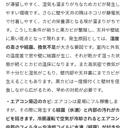
が滞留しやすく、湿気も溜まりがちなためカビが発生し
やすい環境です​。さらに壁や天井の隅はホコリが静電気
で付着しやすく、カビの栄養源となる埃が溜まりがちで
す。​こうした条件が揃うと黒カビが繁殖し、天井や壁紙
に黒い斑点となって現れます。発生原因としては、
湿度
の高さや結露、換気不足
が大きな要因です。室内と外気
の温度差で窓や壁に結露が生じ、それが乾かず湿った状
態が続くとカビの温床になります​。また高気密で換気が
不十分だと湿気がこもり、壁内部や天井裏にまでカビが
生えることもあります。黒カビは一度根付くと壁材を侵
食しながら広がるため、早めの対処が必要です。
・エアコン周辺のカビ:
エアコンは夏場にフル稼働しま
すが、その際に発生する
結露（水滴）と内部の汚れがカ
ビを招きます。冷房運転で空気が冷却されるとエアコン
内部のフィルターや冷却コイルに水滴（結露）が付きや