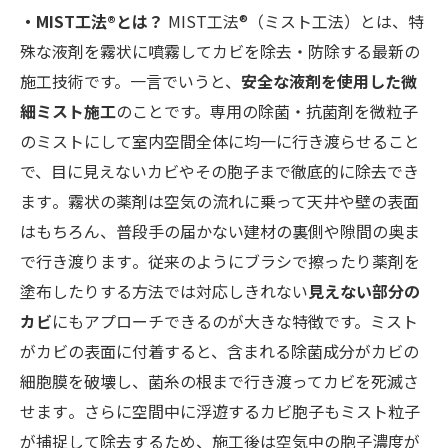
・MIST工法®とは？
MIST工法®（ミスト工法）とは、特
殊な液剤を霧状に噴霧してカビを除去・防除する最新の
施工技術です。一言でいうと、
安全な液剤を使用した微
細ミスト施工
のことです。専用の除菌・抗菌剤を微粒子
のミストにして室内空間全体に均一に行き渡らせること
で、目に見えないカビやその胞子まで徹底的に除去でき
ます​。霧状の薬剤は空気の流れに乗って天井や壁の表面
はもちろん、普段手の届かない建材の裏側や隙間の奥ま
で行き渡ります​。従来のようにブラシで擦ったり薬剤を
塗布したりする方法では対応しきれない
見えない部分の
カビ
にもアプローチできるのが大きな特徴です。ミスト
がカビの表面に付着すると、含まれる除菌成分がカビの
細胞膜を破壊し、菌糸の根まで行き渡ってカビを死滅さ
せます​。さらに空間中に浮遊するカビ胞子もミスト粒子
が捕捉して除去するため、施工後は空気中の胞子濃度が