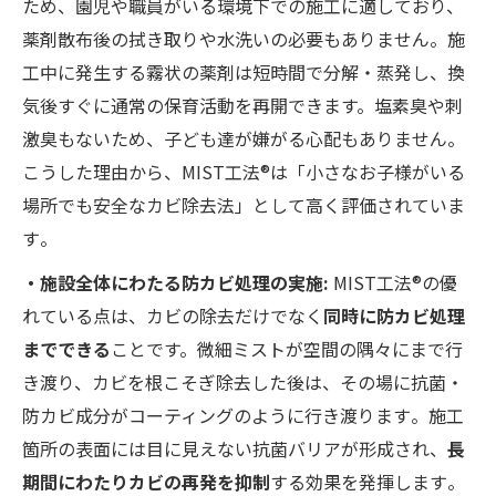
ため、園児や職員がいる環境下での施工に適しており、
薬剤散布後の拭き取りや水洗いの必要もありません。施
工中に発生する霧状の薬剤は短時間で分解・蒸発し、換
気後すぐに通常の保育活動を再開できます。塩素臭や刺
激臭もないため、子ども達が嫌がる心配もありません。
こうした理由から、MIST工法®は「小さなお子様がいる
場所でも安全なカビ除去法」として高く評価されていま
す​。
・施設全体にわたる防カビ処理の実施:
MIST工法®の優
れている点は、カビの除去だけでなく
同時に防カビ処理
までできる
ことです。微細ミストが空間の隅々にまで行
き渡り、カビを根こそぎ除去した後は、その場に抗菌・
防カビ成分がコーティングのように行き渡ります​。施工
箇所の表面には目に見えない抗菌バリアが形成され、
長
期間にわたりカビの再発を抑制
する効果を発揮します​。