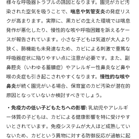
様々な呼吸器トラブルの誘因となります。園児がカビ汚
染された空気を吸うことで、
喘息や気管支炎
の発症リス
クが高まります​。実際に、黒カビの生えた環境では喘息
発作が悪化したり、慢性的な咳や呼吸困難を訴えるケー
スが報告されています​。小さな子どもは気道が大人より
狭く、肺機能も未発達なため、カビによる刺激で重篤な
呼吸器症状に陥りやすい点に注意が必要です。また、副
鼻腔炎（いわゆる蓄膿症）やアレルギー性鼻炎など鼻や
喉の炎症も引き起こされやすくなります。
慢性的な咳や
鼻炎
が続く園児がいる場合、保育室のカビ汚染が潜在的
原因となっていないか検討すべきでしょう。
・免疫力の低い子どもたちへの影響:
乳幼児やアレルギ
ー体質の子どもは、カビによる健康影響を特に受けやす
いとされています​。免疫システムが大人ほど成熟してい
ないため、カビという異物に対する防御反応が過敏に起