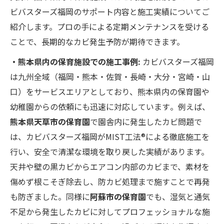
ビバスターズ福岡のサポート内容と施工実績についてご
紹介します。プロの手による定期メンテナンスを受ける
ことで、長期的なカビ発生予防が期待できます。
・熊本県内の保育施設での施工事例:
カビバスターズ福岡
は九州全域（福岡・熊本・佐賀・長崎・大分・宮崎・山
口）をサービスエリアとしており、熊本県内の保育園や
幼稚園からの依頼にも迅速に対応しています​。例えば、
熊本県天草市の保育園
で園舎内に発生したカビ問題で
は、カビバスターズ福岡がMIST工法®による徹底施工を
行い、安全で清潔な環境を取り戻した実績があります。​
天井や壁の黒カビからエアコン内部のカビまで、素材を
傷めず根こそぎ除去し、防カビ処理まで施すことで再発
も防ぎました。​同様に
阿蘇市の保育園
でも、湿気と通気
不足から発生したカビに対してプロフェッショナルな施