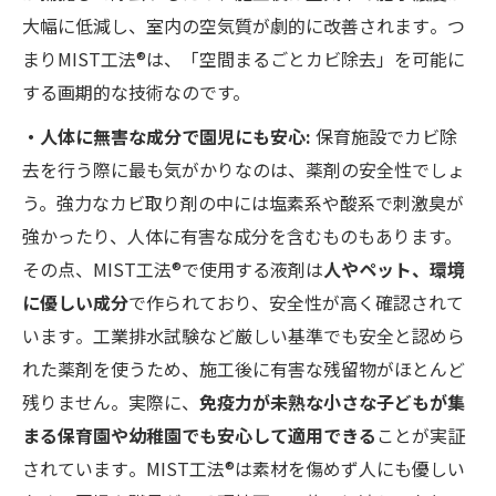
大幅に低減し、室内の空気質が劇的に改善されます​。つ
まりMIST工法®は、「空間まるごとカビ除去」を可能に
する画期的な技術なのです。
・人体に無害な成分で園児にも安心:
保育施設でカビ除
去を行う際に最も気がかりなのは、薬剤の安全性でしょ
う。強力なカビ取り剤の中には塩素系や酸系で刺激臭が
強かったり、人体に有害な成分を含むものもあります。
その点、MIST工法®で使用する液剤は
人やペット、環境
に優しい成分
で作られており、安全性が高く確認されて
います​。工業排水試験など厳しい基準でも安全と認めら
れた薬剤を使うため、施工後に有害な残留物がほとんど
残りません​。実際に、
免疫力が未熟な小さな子どもが集
まる保育園や幼稚園でも安心して適用できる
ことが実証
されています​。MIST工法®は素材を傷めず人にも優しい