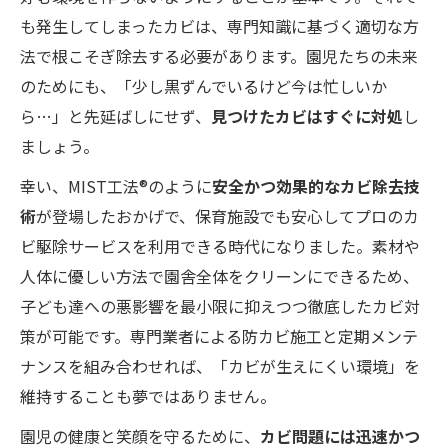
も発生してしまったカビは、専門知識に基づく適切な方
法で根こそぎ除去する必要があります。園児たちの未来
のためにも、「少し黒ずんでいるけど今は忙しいか
ら…」と先延ばしにせず、
見つけたカビはすぐに対処
し
ましょう。
幸い、MIST工法®のように
安全かつ効果的なカビ除去技
術
が登場したおかげで、保育施設でも安心してプロのカ
ビ駆除サービスを利用できる時代になりました。素材や
人体に優しい方法で園舎全体をクリーンにできるため、
子ども達への悪影響を最小限に抑えつつ徹底したカビ対
策が可能です。専門業者による防カビ施工と定期メンテ
ナンスを組み合わせれば、「カビが生えにくい環境」を
維持することも夢ではありません。
園児の健康と笑顔を守るために、
カビ問題には迅速かつ