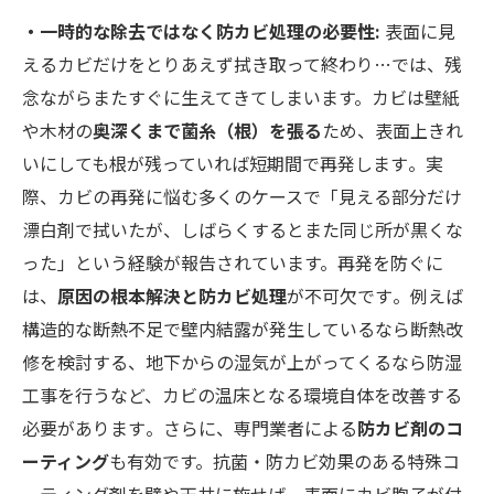
・一時的な除去ではなく防カビ処理の必要性:
表面に見
えるカビだけをとりあえず拭き取って終わり…では、残
念ながらまたすぐに生えてきてしまいます。カビは壁紙
や木材の
奥深くまで菌糸（根）を張る
ため、表面上きれ
いにしても根が残っていれば短期間で再発します​。実
際、カビの再発に悩む多くのケースで「見える部分だけ
漂白剤で拭いたが、しばらくするとまた同じ所が黒くな
った」という経験が報告されています。再発を防ぐに
は、
原因の根本解決と防カビ処理
が不可欠です​。例えば
構造的な断熱不足で壁内結露が発生しているなら断熱改
修を検討する、地下からの湿気が上がってくるなら防湿
工事を行うなど、カビの温床となる環境自体を改善する
必要があります​。さらに、専門業者による
防カビ剤のコ
ーティング
も有効です。抗菌・防カビ効果のある特殊コ
ーティング剤を壁や天井に施せば、表面にカビ胞子が付