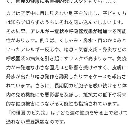
く、
園児の健康にも直接的なリスク
をもたらします。
カビは空気中に目に見えない胞子を放出し、子どもたち
は知らず知らずのうちにそれを吸い込んでしまいます。
その結果、
アレルギー症状や呼吸器疾患が増加
する可能
性があります​。例えば、くしゃみ・鼻水・目のかゆみと
いったアレルギー反応や、喘息・気管支炎・鼻炎などの
呼吸器系の病気を引き起こすリスクが高まります​。免疫
力が未発達な小さな園児ほど影響を受けやすく、皮膚に
発疹が出たり喘息発作を誘発したりするケースも報告さ
れています​。さらに、長期間カビ胞子を吸い続けると体
内の免疫機能にも悪影響を及ぼし、抵抗力の低下や将来
的な健康被害につながる可能性も指摘されています​。
「幼稚園 カビ対策」は子ども達の健康を守る上で避けて
通れない重要課題なのです。