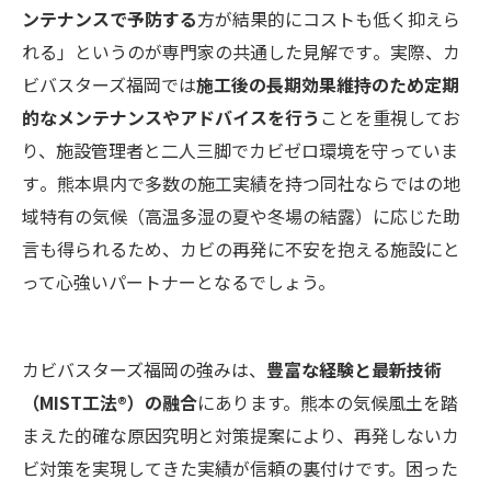
ンテナンスで予防する
方が結果的にコストも低く抑えら
れる」というのが専門家の共通した見解です​。実際、カ
ビバスターズ福岡では
施工後の長期効果維持のため定期
的なメンテナンスやアドバイスを行う
ことを重視してお
り、施設管理者と二人三脚でカビゼロ環境を守っていま
す​。熊本県内で多数の施工実績を持つ同社ならではの地
域特有の気候（高温多湿の夏や冬場の結露）に応じた助
言も得られるため、カビの再発に不安を抱える施設にと
って心強いパートナーとなるでしょう。
カビバスターズ福岡の強みは、
豊富な経験と最新技術
（MIST工法®）の融合
にあります。熊本の気候風土を踏
まえた的確な原因究明と対策提案により、再発しないカ
ビ対策を実現してきた実績が信頼の裏付けです。困った