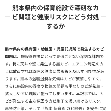
カビが子どもたちの健康に与える影響
熊本県内の保育施設で深刻なカ
カビが再発する原因と根本的な解決策
ビ問題と健康リスクにどう対処
MIST工法®による安全で効果的なカビ除去・防
するか
カビ処理
カビバスターズ福岡のサポートと熊本での施工
実績
熊本県内の保育園・幼稚園・児童託児所で発生するカビ
まとめ
問題
は、施設管理者にとって見過ごせない深刻な課題で
す。特に天井や壁に発生する黒カビ、エアコン周辺のカ
ビは放置すれば園児の健康に悪影響を及ぼす可能性があ
ります。熊本の温暖湿潤な気候はカビが繁殖しやすく​、
さらに施設内の湿度や換気の問題も重なりカビが発生・
拡大しやすい環境が整ってしまいます​。本記事では、カ
ビが発生する主な原因やカビ胞子を吸い続けるリスク、
再発防止策、そして「熊本 保育園 カビ除去」を安全に実