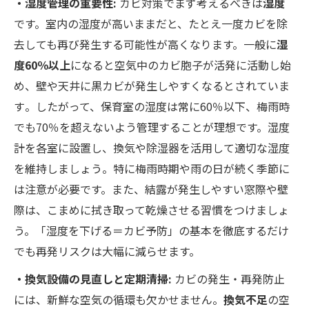
・湿度管理の重要性:
カビ対策でまず考えるべきは
湿度
です。室内の湿度が高いままだと、たとえ一度カビを除
去しても再び発生する可能性が高くなります。一般に
湿
度60％以上
になると空気中のカビ胞子が活発に活動し始
め、壁や天井に黒カビが発生しやすくなるとされていま
す​。したがって、保育室の湿度は常に60％以下、梅雨時
でも70％を超えないよう管理することが理想です。湿度
計を各室に設置し、換気や除湿器を活用して適切な湿度
を維持しましょう​。特に梅雨時期や雨の日が続く季節に
は注意が必要です。また、結露が発生しやすい窓際や壁
際は、こまめに拭き取って乾燥させる習慣をつけましょ
う。「湿度を下げる＝カビ予防」の基本を徹底するだけ
でも再発リスクは大幅に減らせます。
・換気設備の見直しと定期清掃:
カビの発生・再発防止
には、新鮮な空気の循環も欠かせません。
換気不足
の空