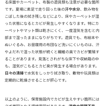
る床面やカーペット、布製の遊具類も注意が必要な箇所
です。夏場に素足で走り回った後の
汗や水分
、飲み物を
こぼした後の拭き残しなどにより、床やカーペットが湿
った状態になるとカビが発生しやすくなります。特にカ
ーペットやマット類は乾きにくく、一度湿気を含むと内
部まで湿ったままになりがちです。遊具でも、布絵本や
ぬいぐるみ、お昼寝用の布団など洗いにくいものは、汗
やよだれで湿った状態が続くと繊維の奥でカビが繁殖す
ることがあります。見落とされがちな床下や収納箱の中
も、湿気がこもるとカビ臭が発生する場合があります。
日々の清掃
で水気をしっかり拭き取り、敷物や玩具類は
定期的に乾燥させることが肝心です。
以上のように、保育施設内でカビが生えやすい箇所には
必ず原因となる環境要因があります。
湿度の管理不足、