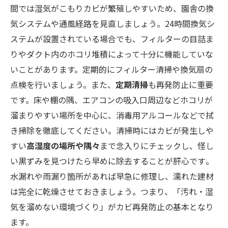
間では湿気がこもりカビが繁殖しやすいため、園舎の換
気システムや通風経路を見直しましょう​。24時間換気シ
ステムが設置されている場合でも、フィルターの目詰ま
りやダクト内のホコリ堆積によって十分に機能していな
いことがあります。定期的にフィルター清掃や換気扇の
点検を行いましょう。また、
定期清掃
も再発防止に重要
です。床や棚の隅、エアコンの吸入口周辺などホコリが
溜まりやすい場所を中心に、消毒用アルコールなどで拭
き掃除を徹底してください​。清掃時にはカビが発生しや
すい
高湿度の場所や隅々
まで念入りにチェックし、怪し
い黒ずみを見つけたら早めに除去することが肝心です​。
水漏れや雨漏り箇所があれば早急に修理し、濡れた建材
は完全に乾燥させておきましょう​。つまり、「汚れ・湿
気を溜めない環境づくり」がカビ再発防止の基本となり
ます。