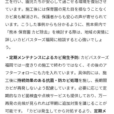
工を行い、園児たちが安心して過ごせる環境を復旧させ
ています​。施工後には保育園の見た目を損なうことなく
カビ臭も解消され、保護者からも安心の声が寄せられて
います。こうした事例からも分かるように、熊本県内で
「熊本 保育園 カビ除去」を検討する際は、地域の実情に
詳しいカビバスターズ福岡に相談すると心強いでしょ
う。
・定期メンテナンスによるカビ発生予防:
カビバスターズ
福岡では一度きりの施工で終わりではなく、その後のア
フターフォローにも力を入れています​。具体的には、施
工後に
持続効果のある抗菌・防カビ処理
を施し、長期間
カビが再発しないよう配慮しています​。必要に応じて定
期的なカビ菌検査や点検サービスも提供しており、万一
再発の兆候が見られれば早期に追加対策を講じることが
可能です。「カビは発生してから対処するより、
定期メ