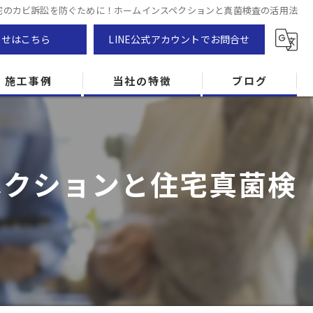
宅のカビ訴訟を防ぐために！ホームインスペクションと真菌検査の活用法
わせはこちら
LINE公式アカウントでお問合せ
施工事例
当社の特徴
ブログ
カビ除去
防カビ
ペクションと住宅真菌検
カビ専門
ZEH住宅
カビ検査