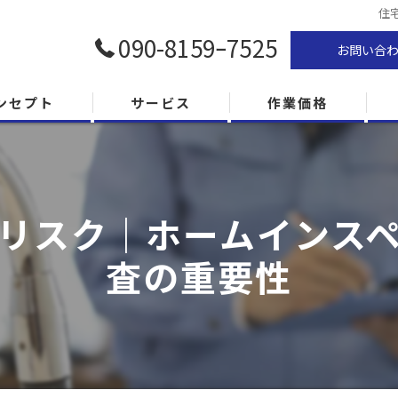
住
090-8159ｰ7525
お問い合
ンセプト
サービス
作業価格
リスク｜ホームインス
査の重要性