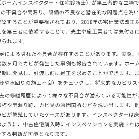
（ホームインスペクター・住宅診断士）が第三者的な立場
上の不具合や雨漏り、設備の不良など潜在的な問題点を洗
認することが重要視されており、2018年の宅建業法改正
査を第三者に依頼することで、売主や施工業者では気付き
得られます。
足による隠れた不具合が存在することがあります。実際、
数ヶ月でカビが発生した事例も報告されています​。ホー
早期に発見し、引渡し前に是正を求めることができます。
部分や水回りの施工不良）をチェックし、将来的なカビリス
去の修繕履歴によって様々な不具合が潜んでいる可能性が
腐朽や雨漏り跡、カビ臭の原因箇所などを洗い出します。
ビが繁殖していたケースがあります​。インスペクターは
のように、中古住宅購入時にインスペクションを実施すれ
考する判断が可能となります。