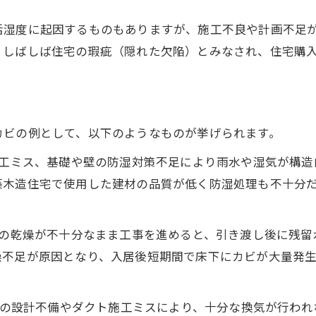
活湿度に起因するものもありますが、施工不良や計画不足
、しばしば住宅の瑕疵（隠れた欠陥）とみなされ、住宅購
カビの例として、以下のようなものが挙げられます。
工ミス、基礎や壁の防湿対策不足により雨水や湿気が構造
築木造住宅で使用した建材の品質が低く防湿処理も不十分
の乾燥が不十分なまま工事を進めると、引き渡し後に残留
燥不足が原因となり、入居後短期間で床下にカビが大量発
ムの設計不備やダクト施工ミスにより、十分な換気が行わ