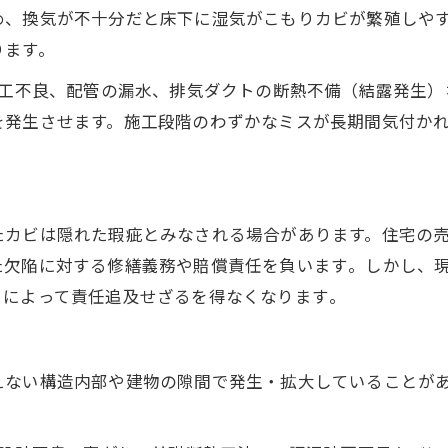
、換気が不十分だと床下に湿気がこもりカビが繁殖しやす
ります。
工不良、配管の漏水、排気ダクトの断熱不備（結露発生）
を発生させます。施工段階のわずかなミスが長期間気付か
たカビは隠れた瑕疵とみなされる場合があります。住宅の
欠陥に対する修繕義務や賠償責任を負います​。しかし、
によって責任追及せざるを得なくなります​。
えない構造内部や建物の隙間で発生・拡大していることが