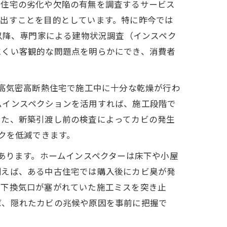
で住宅の劣化や欠陥の有無を調査するサービス
い出すことを目的としています。特に昨今では
以降、専門家による建物状況調査（インスペク
にくい客観的な問題点を明らかにでき、消費者
高気密高断熱住宅で施工中に十分な乾燥が行わ
ムインスペクションを活用すれば、施工段階で
また、新築引渡し前の検査によってカビの発生
クを低減できます。
あります。ホームインスペクターは床下や小屋
例えば、ある中古住宅では購入後にカビ臭が発
床下換気口が塞がれていた施工ミスを突き止
ば、隠れたカビの兆候や原因を事前に把握で