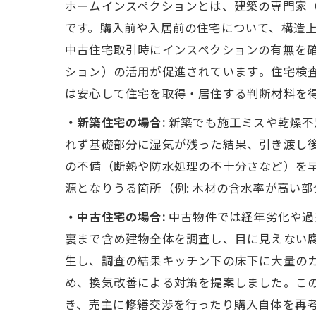
ホームインスペクションとは、建築の専門家
です。購入前や入居前の住宅について、構造
中古住宅取引時にインスペクションの有無を確
ション）の活用が促進されています​。住宅検
は安心して住宅を取得・居住する判断材料を
・新築住宅の場合:
新築でも施工ミスや乾燥不
れず基礎部分に湿気が残った結果、引き渡し後
の不備（断熱や防水処理の不十分さなど）を
源となりうる箇所（例: 木材の含水率が高い
・中古住宅の場合:
中古物件では経年劣化や過
裏まで含め建物全体を調査し、目に見えない
生し、調査の結果キッチン下の床下に大量のカ
め、換気改善による対策を提案しました​。こ
き、売主に修繕交渉を行ったり購入自体を再