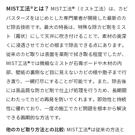
MIST工法®とは？
MIST工法®（ミスト工法）は、カビ
バスターズをはじめとした専門業者が開発した最新のカ
ビ除去技術です。最大の特長は、特殊な除カビ剤をミス
ト（霧状）にして天井に吹き付けることで、素材の奥深
くに浸透させてカビの根まで除去できる点にあります​。
従来のカビ取りは表面を薬剤で拭き取る程度でしたが、
MIST工法®では微細なミストが石膏ボードや木材の内
部、壁紙の裏側など目に見えないカビの根や胞子まで行
き渡り、一網打尽にすることが可能です​。また、除去後
には高品質な防カビ剤で仕上げ処理を行うため、長期間
にわたってカビの再発を防いでくれます​。即効性と持続
性に優れており、一度の施工でカビ問題を根本から解決
できる画期的な方法です。
他のカビ取り方法との比較:
MIST工法®は従来の方法と