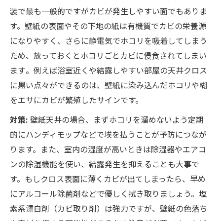
装で最も一般的ですがカビが発生しやすい面でもありま
す。壁紙の表面やその下地の紙は有機質でカビの栄養源
になりやすく、さらに静電気でホコリを吸着してしまう
ため、放っておくとホコリごとカビに侵食されてしまい
ます​。例えば浴室近くや結露しやすい部屋の天井クロス
に黒い点々ができるのは、壁紙に染み込んだホコリや糊
をエサにカビが繁殖したサインです。
対策:
壁紙天井の場合、まずホコリを溜めないよう定期
的にハンディモップなどで埃を払うことが予防につなが
ります。また、室内の湿度が高いときは除湿器やエアコ
ンの除湿機能を使い、結露発生を抑えることも大事で
す。もしクロス表面に薄くカビが出てしまったら、早め
にアルコール除菌剤などで優しく拭き取りましょう。塩
素系漂白剤（カビ取り剤）は強力ですが、壁紙の色落ち