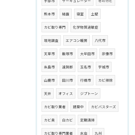
宇部市
サーキュレーター
冬のカビ
熊本市
結露
寝室
土壁
カビ取り専門
化学物質過敏症
現地調査
エアコン暖房
八代市
天草市
飯塚市
大牟田市
宗像市
糸島市
遠賀郡
玉名市
宇城市
山鹿市
田川市
行橋市
カビ掃除
天井
オフィス
ジプトーン
カビ取り業者
建築中
カビバスターズ
カビ臭
白カビ
定期清掃
カビ取り専門業者
水虫
九州