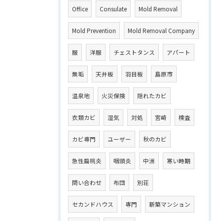
Office
Consulate
Mold Removal
Mold Prevention
Mold Removal Company
服
洋服
チェストタンス
アパート
無垢
天井板
羽目板
島原市
温泉地
火災保険
隠れたカビ
衣類カビ
湿気
対処
宮崎
検査
カビ専門
ユーザー
秋のカビ
急性扁桃炎
咽頭炎
中洲
寒い時期
問い合わせ
布団
別荘
セカンドハウス
専門
新築マンション