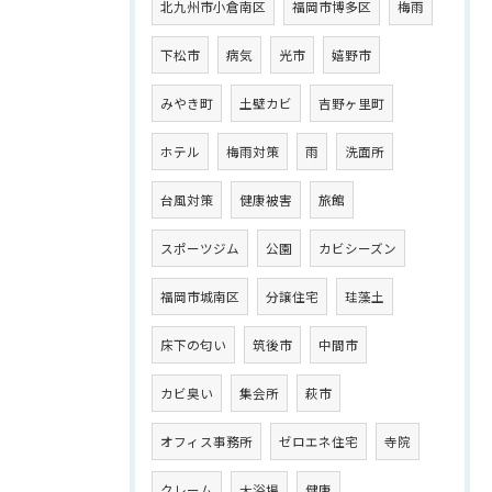
北九州市小倉南区
福岡市博多区
梅雨
下松市
病気
光市
嬉野市
みやき町
土壁カビ
吉野ヶ里町
ホテル
梅雨対策
雨
洗面所
台風対策
健康被害
旅館
スポーツジム
公園
カビシーズン
福岡市城南区
分譲住宅
珪藻土
床下の匂い
筑後市
中間市
カビ臭い
集会所
萩市
オフィス事務所
ゼロエネ住宅
寺院
クレーム
大浴場
健康