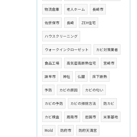
物流倉庫
老人ホーム
長崎市
佐世保市
長崎
ZEH住宅
ハウスクリーニング
ウォークインクローゼット
カビ対策業者
食品工場
高気密高断熱住宅
宮崎市
諫早市
神社
仏閣
床下断熱
予防
カビの原因
カビの匂い
カビの予防
カビの掃除方法
防カビ
カビ検査
周南市
岩国市
米軍基地
Mold
防府市
防府天満宮