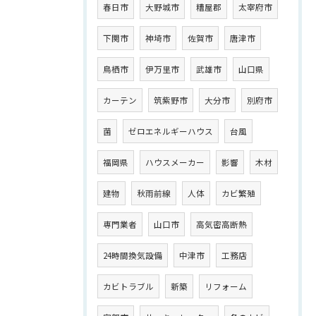
春日市
大野城市
糟屋郡
太宰府市
下関市
神埼市
佐賀市
唐津市
鳥栖市
伊万里市
武雄市
山口県
カーテン
筑紫野市
大分市
別府市
菌
ゼロエネルギーハウス
台風
福岡県
ハウスメーカー
影響
木材
建物
秋雨前線
人体
カビ繁殖
専門業者
山口市
高気密高断熱
24時間換気設備
中津市
工務店
カビトラブル
新築
リフォーム