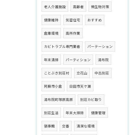
老人介護施設
高齢者
微生物対策
健康維持
気密住宅
おすすめ
倉庫環境
高所作業
カビトラブル専門業者
パーテーション
年末清掃
パーティション
湯布院
ことぶき別荘村
立花山
中古別荘
阿蘇市小倉
日田市天ケ瀬
湯布院町塚原高原
別荘カビ取り
別荘生活
年末大掃除
健康管理
領事館
交番
清潔な環境