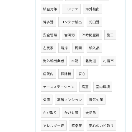
結露対策
コンテナ
海外輸出
博多港
コンテナ輸出
苅田港
安全管理
岩国港
24時間空調
施工
古民家
清掃
税関
輸入品
海外輸出業者
木箱
北海道
札幌市
病院内
掃除機
安心
ナースステーション
病室
室内環境
気密
高層マンション
湿気対策
かび取り
かび対策
大掃除
アレルギー症
感染症
安心のカビ取り