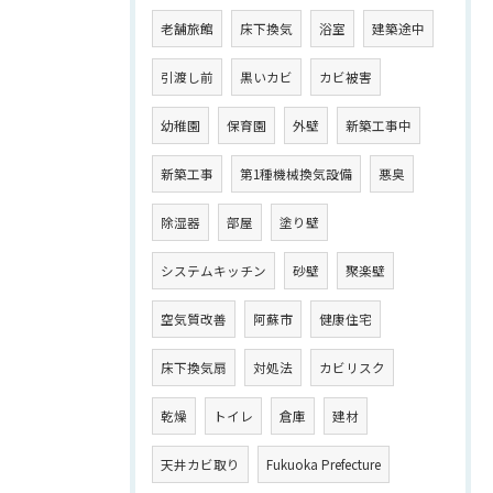
老舗旅館
床下換気
浴室
建築途中
引渡し前
黒いカビ
カビ被害
幼稚園
保育園
外壁
新築工事中
新築工事
第1種機械換気設備
悪臭
除湿器
部屋
塗り壁
システムキッチン
砂壁
聚楽壁
空気質改善
阿蘇市
健康住宅
床下換気扇
対処法
カビリスク
乾燥
トイレ
倉庫
建材
天井カビ取り
Fukuoka Prefecture