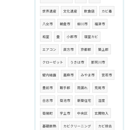
世界遺産
文化遺産
飲食店
カビ毒
八女市
朝倉市
柳川市
福津市
和室
畳
小郡市
寝室カビ
エアコン
直方市
京都郡
築上郡
クローゼット
うきは市
那珂川市
壁内結露
嘉麻市
みやま市
宮若市
豊前市
鞍手郡
雨漏れ
荒尾市
合志市
菊池市
新築住宅
湿度
菊陽町
宇土市
中央区
玄関物入
基礎断熱
カビクリーニング
カビ除去