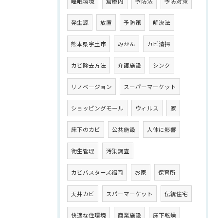
睡眠環境
倉庫内
予防法
予防対策
発生源
放置
予防策
解決法
熊本県宇土市
みかん
カビ清掃
カビ除去方法
介護施設
シンク
リノベ―ジョン
スーパーマーケット
ショッピングモール
ウィルス
家
床下のカビ
公共施設
人体に影響
衛生管理
汚染調査
カビバスターズ福岡
お家
保育所
天井カビ
スパーマーケット
伝統住宅
快適な住環境
商業施設
床下乾燥