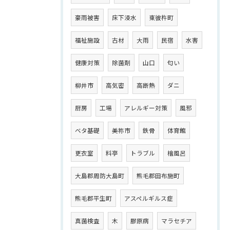
豪雨被害
床下浸水
東彼杵町
福祉施設
古材
大雨
民宿
水害
健康対策
除菌剤
山口
匂い
柳井市
高気密
高断熱
ダニ
厨房
工場
アレルギー対策
風邪
ベタ基礎
美祢市
鉄骨
体育館
更衣室
料亭
トラブル
檜風呂
大島郡周防大島町
熊毛郡田布施町
熊毛郡平生町
アスペルギルス症
真菌検査
木
膠原病
マラセチア