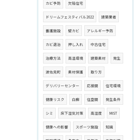
カビ予防
欠陥住宅
ドリームフェスティバル2022
建築業者
養護施設
壁カビ
アレルギー予防
カビ退治
押し入れ
中古住宅
治療方法
高温環境
建築素材
発生
波佐見町
素材保護
取り方
デリバリーセンター
応接間
住宅環境
健康リスク
白癬
住空間
発生条件
シミ
床下湿気対策
高湿度
MIST
健康への影響
スポーツ施設
知識