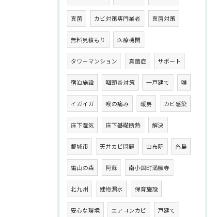
真菌
カビ対策専門業者
真菌対策
無料見積もり
医療機関
タワーマンション
真菌症
サポート
宿泊施設
咽頭炎対策
一戸建て
喉
イガイガ
喉の痛み
暖房
カビ感染
床下湿気
床下基礎断熱
解決
都城市
天井カビ問題
由布院
糸島
雷山の森
阿蘇
南小国町満願寺
北九州
建物漏水
保育施設
安心な環境
エアコンカビ
戸建て