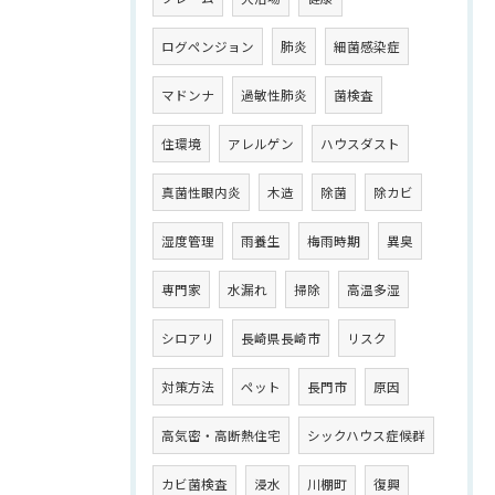
ログペンジョン
肺炎
細菌感染症
マドンナ
過敏性肺炎
菌検査
住環境
アレルゲン
ハウスダスト
真菌性眼内炎
木造
除菌
除カビ
湿度管理
雨養生
梅雨時期
異臭
専門家
水漏れ
掃除
高温多湿
シロアリ
長崎県長崎市
リスク
対策方法
ペット
長門市
原因
高気密・高断熱住宅
シックハウス症候群
カビ菌検査
浸水
川棚町
復興