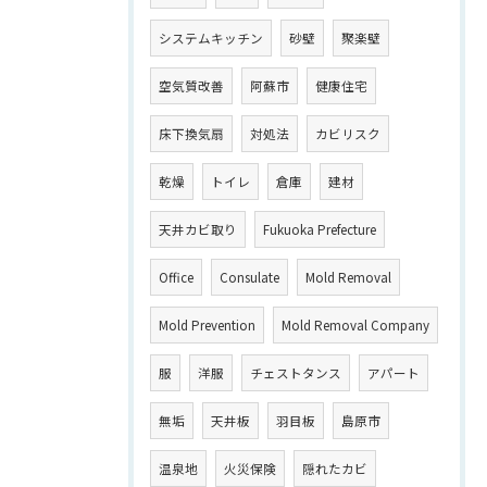
システムキッチン
砂壁
聚楽壁
空気質改善
阿蘇市
健康住宅
床下換気扇
対処法
カビリスク
乾燥
トイレ
倉庫
建材
天井カビ取り
Fukuoka Prefecture
Office
Consulate
Mold Removal
Mold Prevention
Mold Removal Company
服
洋服
チェストタンス
アパート
無垢
天井板
羽目板
島原市
温泉地
火災保険
隠れたカビ