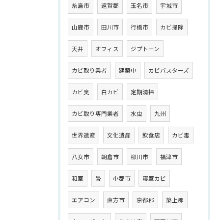
糸島市
遠賀郡
玉名市
宇城市
山鹿市
田川市
行橋市
カビ掃除
天井
オフィス
ジプトーン
カビ取り業者
建築中
カビバスターズ
カビ臭
白カビ
定期清掃
カビ取り専門業者
水虫
九州
世界遺産
文化遺産
飲食店
カビ毒
八女市
朝倉市
柳川市
福津市
和室
畳
小郡市
寝室カビ
エアコン
直方市
京都郡
築上郡