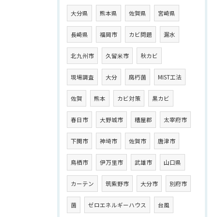
大分県
熊本県
佐賀県
宮崎県
長崎県
福岡市
カビ問題
漏水
北九州市
久留米市
秋カビ
現場調査
大分
腐朽菌
MIST工法
佐賀
熊本
カビ対策
黒カビ
春日市
大野城市
糟屋郡
太宰府市
下関市
神埼市
佐賀市
唐津市
鳥栖市
伊万里市
武雄市
山口県
カーテン
筑紫野市
大分市
別府市
菌
ゼロエネルギーハウス
台風