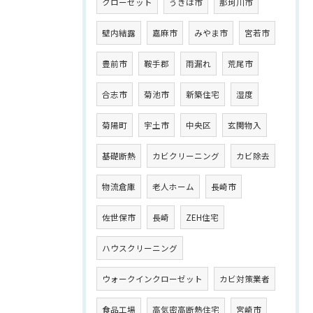
クローゼット
うきは市
那珂川市
壁内結露
嘉麻市
みやま市
宮若市
豊前市
鞍手郡
雨漏れ
荒尾市
合志市
菊池市
新築住宅
湿度
菊陽町
宇土市
中央区
玄関物入
基礎断熱
カビクリーニング
カビ除去
物流倉庫
老人ホーム
長崎市
佐世保市
長崎
ZEH住宅
ハウスクリーニング
ウォークインクローゼット
カビ対策業者
食品工場
高気密高断熱住宅
宮崎市