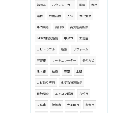
福岡県
ハウスメーカー
影響
木材
建物
秋雨前線
人体
カビ繁殖
専門業者
山口市
高気密高断熱
24時間換気設備
中津市
工務店
カビトラブル
新築
リフォーム
宇部市
サーキュレーター
冬のカビ
熊本市
結露
寝室
土壁
カビ取り専門
化学物質過敏症
現地調査
エアコン暖房
八代市
天草市
飯塚市
大牟田市
宗像市