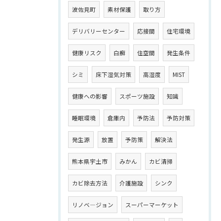
波佐見町
素材保護
取り方
デリバリーセンター
応接間
住宅環境
健康リスク
白癬
住空間
発生条件
シミ
床下湿気対策
高湿度
MIST
健康への影響
スポーツ施設
知識
睡眠環境
倉庫内
予防法
予防対策
発生源
放置
予防策
解決法
熊本県宇土市
みかん
カビ清掃
カビ除去方法
介護施設
シンク
リノベ―ジョン
スーパーマーケット