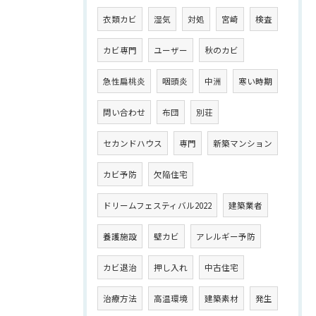
衣類カビ
湿気
対処
宮崎
検査
カビ専門
ユーザー
秋のカビ
急性扁桃炎
咽頭炎
中洲
寒い時期
問い合わせ
布団
別荘
セカンドハウス
専門
新築マンション
カビ予防
欠陥住宅
ドリームフェスティバル2022
建築業者
養護施設
壁カビ
アレルギー予防
カビ退治
押し入れ
中古住宅
治療方法
高温環境
建築素材
発生