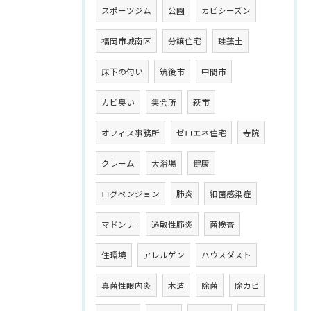
スポーツジム
公園
カビシーズン
福岡市城南区
分譲住宅
珪藻土
床下の匂い
筑後市
中間市
カビ臭い
集会所
萩市
オフィス事務所
ゼロエネ住宅
寺院
クレーム
大浴場
健康
ログペンジョン
肺炎
細菌感染症
マドンナ
過敏性肺炎
菌検査
住環境
アレルゲン
ハウスダスト
真菌性眼内炎
木造
除菌
除カビ