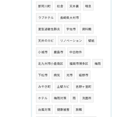
那珂川町
校舎
天井裏
喘息
ラブホテル
長崎県大村市
夏型過敏性肺炎
宇佐市
資料館
天井のカビ
リノベーション
壁紙
小城市
鹿島市
中古物件
北九州市小倉南区
福岡市博多区
梅雨
下松市
病気
光市
嬉野市
みやき町
土壁カビ
吉野ヶ里町
ホテル
梅雨対策
雨
洗面所
台風対策
健康被害
旅館