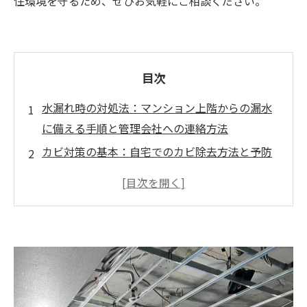
住環境を守るため、ぜひお気軽にご相談ください。
目次
水漏れ時の対処法：マンション上階からの漏水
に備える手順と管理会社への連絡方法
カビ対策の基本：自宅でのカビ除去方法と予防
策
効果的な清掃方法：アルコール除菌と次亜塩素
酸ナトリウムの活用
MIST工法®で水漏れで発生したカビ問題を一掃
まとめ