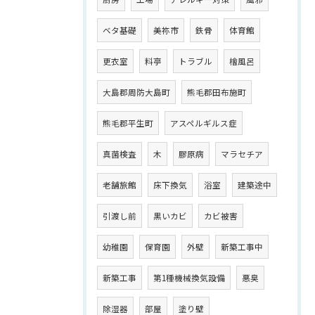
ベタ基礎
美祢市
鉄骨
体育館
更衣室
料亭
トラブル
檜風呂
大島郡周防大島町
熊毛郡田布施町
熊毛郡平生町
アスペルギルス症
真菌検査
木
膠原病
マラセチア
老舗旅館
床下換気
浴室
建築途中
引渡し前
黒いカビ
カビ被害
幼稚園
保育園
外壁
新築工事中
新築工事
第1種機械換気設備
悪臭
除湿器
部屋
塗り壁