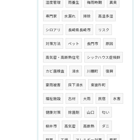
湿度管理
雨養生
梅雨時期
異臭
専門家
水漏れ
掃除
高温多湿
シロアリ
長崎県長崎市
リスク
対策方法
ペット
長門市
原因
高気密・高断熱住宅
シックハウス症候群
カビ菌検査
浸水
川棚町
復興
豪雨被害
床下浸水
東彼杵町
福祉施設
古材
大雨
民宿
水害
健康対策
除菌剤
山口
匂い
柳井市
高気密
高断熱
ダニ
厨房
工場
アレルギー対策
風邪