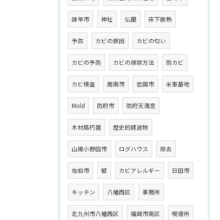
諫早市
神社
仏閣
床下断熱
予防
カビの原因
カビの匂い
カビの予防
カビの掃除方法
防カビ
カビ検査
周南市
岩国市
米軍基地
Mold
防府市
防府天満宮
木材腐朽菌
歴史的建造物
山陽小野田市
ログハウス
除去
佐伯市
壁
カビアレルギー
日田市
キッチン
八幡西区
事務所
北九州市八幡西区
福岡市南区
喫煙所