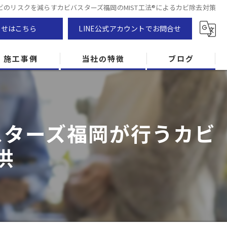
ビのリスクを減らすカビバスターズ福岡のMIST工法®によるカビ除去対策
わせはこちら
LINE公式アカウントでお問合せ
施工事例
当社の特徴
ブログ
カビ除去
防カビ
スターズ福岡が行うカビ
カビ専門
供
ZEH住宅
カビ検査