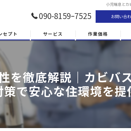
小児喘息とカ
090-8159ｰ7525
お問い合
ンセプト
サービス
作業価格
性を徹底解説｜カビバ
対策で安心な住環境を提