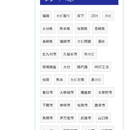
福岡
カビ取り
床下
ZEH
カビ
大分県
熊本県
佐賀県
宮崎県
長崎県
福岡市
カビ問題
漏水
北九州市
久留米市
秋カビ
現場調査
大分
腐朽菌
MIST工法
佐賀
熊本
カビ対策
黒カビ
春日市
大野城市
糟屋郡
太宰府市
下関市
神埼市
佐賀市
唐津市
鳥栖市
伊万里市
武雄市
山口県