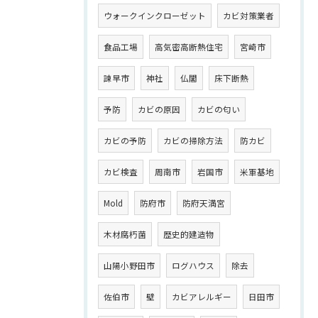
ウォークインクローゼット
カビ対策業者
食品工場
高気密高断熱住宅
宮崎市
諫早市
神社
仏閣
床下断熱
予防
カビの原因
カビの匂い
カビの予防
カビの掃除方法
防カビ
カビ検査
周南市
岩国市
米軍基地
Mold
防府市
防府天満宮
木材腐朽菌
歴史的建造物
山陽小野田市
ログハウス
除去
佐伯市
壁
カビアレルギー
日田市