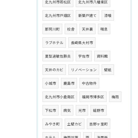
北九州市若松区
北九州市八幡東区
北九州市戸畑区
新築戸建て
漆喰
那珂川町
校舎
天井裏
喘息
ラブホテル
長崎県大村市
夏型過敏性肺炎
宇佐市
資料館
天井のカビ
リノベーション
壁紙
小城市
鹿島市
中古物件
北九州市小倉南区
福岡市博多区
梅雨
下松市
病気
光市
嬉野市
みやき町
土壁カビ
吉野ヶ里町
ホテル
梅雨対策
雨
洗面所