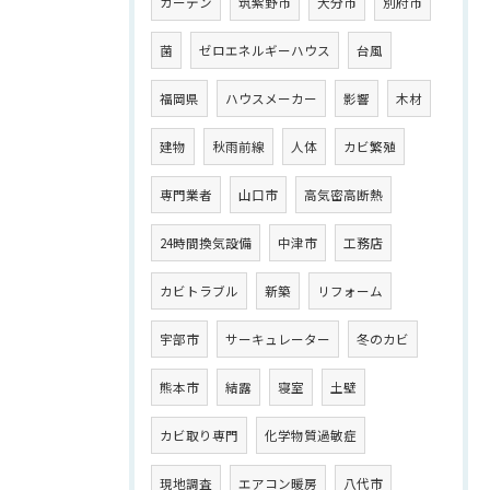
カーテン
筑紫野市
大分市
別府市
菌
ゼロエネルギーハウス
台風
福岡県
ハウスメーカー
影響
木材
建物
秋雨前線
人体
カビ繁殖
専門業者
山口市
高気密高断熱
24時間換気設備
中津市
工務店
カビトラブル
新築
リフォーム
宇部市
サーキュレーター
冬のカビ
熊本市
結露
寝室
土壁
カビ取り専門
化学物質過敏症
現地調査
エアコン暖房
八代市