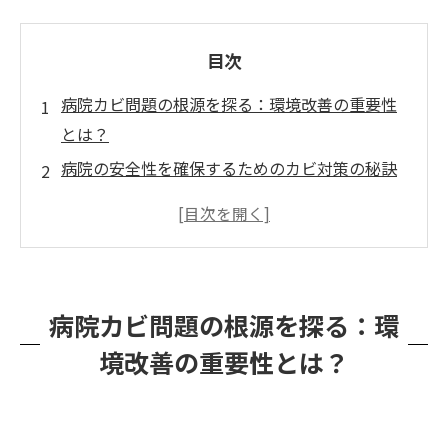
目次
病院カビ問題の根源を探る：環境改善の重要性
とは？
病院の安全性を確保するためのカビ対策の秘訣
病院の清潔を徹底的に：カビ感染防止のための
究極ガイド
病院の健康維持：カビバスターズ福岡の専門家
による真菌検査
病院カビ問題の根源を探る：環
まとめ
境改善の重要性とは？