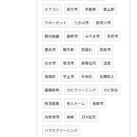
エアコン
直方市
京都郡
築上郡
クローゼット
うきは市
那珂川市
壁内結露
嘉麻市
みやま市
宮若市
豊前市
鞍手郡
雨漏れ
荒尾市
合志市
菊池市
新築住宅
湿度
菊陽町
宇土市
中央区
玄関物入
基礎断熱
カビクリーニング
カビ除去
物流倉庫
老人ホーム
長崎市
佐世保市
長崎
ZEH住宅
ハウスクリーニング