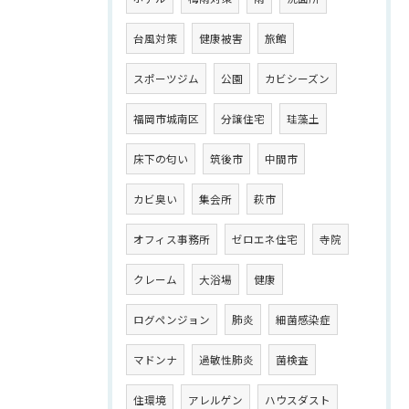
台風対策
健康被害
旅館
スポーツジム
公園
カビシーズン
福岡市城南区
分譲住宅
珪藻土
床下の匂い
筑後市
中間市
カビ臭い
集会所
萩市
オフィス事務所
ゼロエネ住宅
寺院
クレーム
大浴場
健康
ログペンジョン
肺炎
細菌感染症
マドンナ
過敏性肺炎
菌検査
住環境
アレルゲン
ハウスダスト