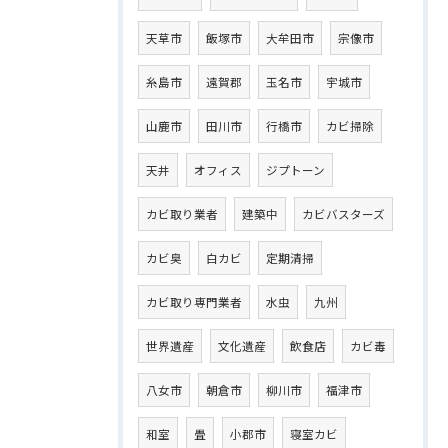
天草市
飯塚市
大牟田市
宗像市
糸島市
遠賀郡
玉名市
宇城市
山鹿市
田川市
行橋市
カビ掃除
天井
オフィス
ジプトーン
カビ取り業者
建築中
カビバスターズ
カビ臭
白カビ
定期清掃
カビ取り専門業者
水虫
九州
世界遺産
文化遺産
飲食店
カビ毒
八女市
朝倉市
柳川市
福津市
和室
畳
小郡市
寝室カビ