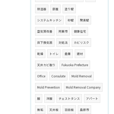
除湿器
部屋
塗り壁
システムキッチン
砂壁
聚楽壁
空気質改善
阿蘇市
健康住宅
床下換気扇
対処法
カビリスク
乾燥
トイレ
倉庫
建材
天井カビ取り
Fukuoka Prefecture
Office
Consulate
Mold Removal
Mold Prevention
Mold Removal Company
服
洋服
チェストタンス
アパート
無垢
天井板
羽目板
島原市