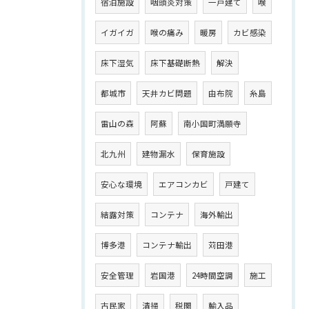
宿泊施設
咽頭炎対策
一戸建て
喉
イガイガ
喉の痛み
暖房
カビ感染
床下湿気
床下基礎断熱
解決
都城市
天井カビ問題
由布院
糸島
雷山の森
阿蘇
南小国町満願寺
北九州
建物漏水
保育施設
安心な環境
エアコンカビ
戸建て
結露対策
コンテナ
海外輸出
博多港
コンテナ輸出
苅田港
安全管理
岩国港
24時間空調
施工
古民家
清掃
税関
輸入品