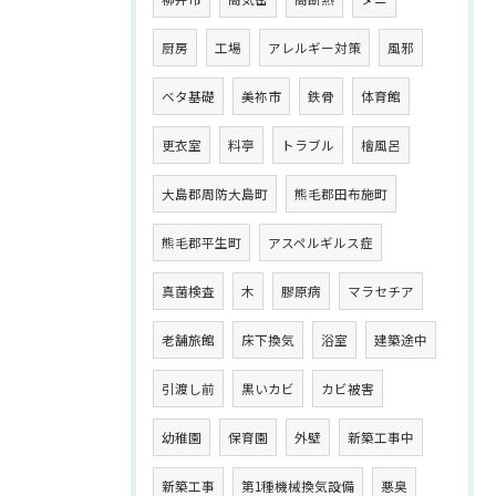
厨房
工場
アレルギー対策
風邪
ベタ基礎
美祢市
鉄骨
体育館
更衣室
料亭
トラブル
檜風呂
大島郡周防大島町
熊毛郡田布施町
熊毛郡平生町
アスペルギルス症
真菌検査
木
膠原病
マラセチア
老舗旅館
床下換気
浴室
建築途中
引渡し前
黒いカビ
カビ被害
幼稚園
保育園
外壁
新築工事中
新築工事
第1種機械換気設備
悪臭