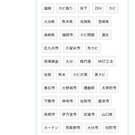
福岡
カビ取り
床下
ZEH
カビ
大分県
熊本県
佐賀県
宮崎県
長崎県
福岡市
カビ問題
漏水
北九州市
久留米市
秋カビ
現場調査
大分
腐朽菌
MIST工法
佐賀
熊本
カビ対策
黒カビ
春日市
大野城市
糟屋郡
太宰府市
下関市
神埼市
佐賀市
唐津市
鳥栖市
伊万里市
武雄市
山口県
カーテン
筑紫野市
大分市
別府市