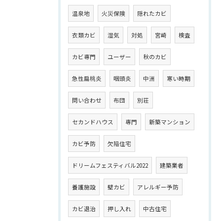
温泉地
火災保険
隠れたカビ
衣類カビ
湿気
対処
宮崎
検査
カビ専門
ユーザー
秋のカビ
急性扁桃炎
咽頭炎
中洲
寒い時期
問い合わせ
布団
別荘
セカンドハウス
専門
新築マンション
カビ予防
欠陥住宅
ドリームフェスティバル2022
建築業者
養護施設
壁カビ
アレルギー予防
カビ退治
押し入れ
中古住宅