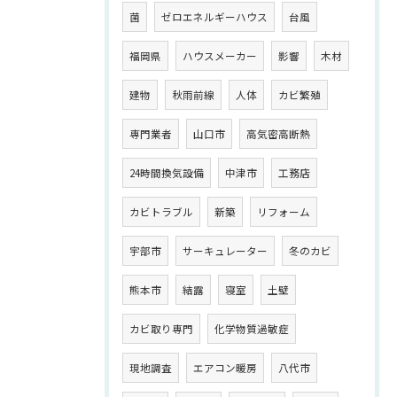
菌
ゼロエネルギーハウス
台風
福岡県
ハウスメーカー
影響
木材
建物
秋雨前線
人体
カビ繁殖
専門業者
山口市
高気密高断熱
24時間換気設備
中津市
工務店
カビトラブル
新築
リフォーム
宇部市
サーキュレーター
冬のカビ
熊本市
結露
寝室
土壁
カビ取り専門
化学物質過敏症
現地調査
エアコン暖房
八代市