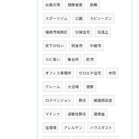
台風対策
健康被害
旅館
スポーツジム
公園
カビシーズン
福岡市城南区
分譲住宅
珪藻土
床下の匂い
筑後市
中間市
カビ臭い
集会所
萩市
オフィス事務所
ゼロエネ住宅
寺院
クレーム
大浴場
健康
ログペンジョン
肺炎
細菌感染症
マドンナ
過敏性肺炎
菌検査
住環境
アレルゲン
ハウスダスト