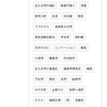
北九州市戸畑区
新築戸建て
漆喰
那珂川町
校舎
天井裏
喘息
ラブホテル
長崎県大村市
夏型過敏性肺炎
宇佐市
資料館
天井のカビ
リノベーション
壁紙
小城市
鹿島市
中古物件
北九州市小倉南区
福岡市博多区
梅雨
下松市
病気
光市
嬉野市
みやき町
土壁カビ
吉野ヶ里町
ホテル
梅雨対策
雨
洗面所