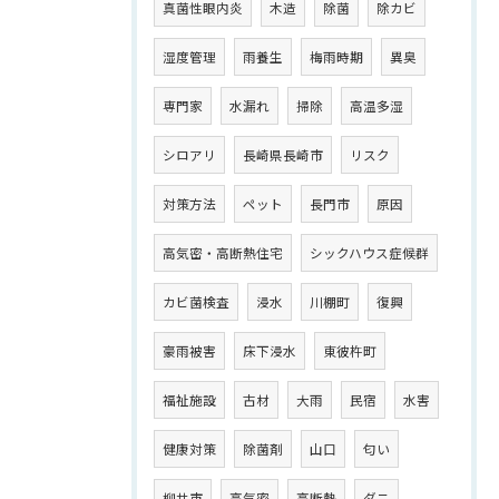
真菌性眼内炎
木造
除菌
除カビ
湿度管理
雨養生
梅雨時期
異臭
専門家
水漏れ
掃除
高温多湿
シロアリ
長崎県長崎市
リスク
対策方法
ペット
長門市
原因
高気密・高断熱住宅
シックハウス症候群
カビ菌検査
浸水
川棚町
復興
豪雨被害
床下浸水
東彼杵町
福祉施設
古材
大雨
民宿
水害
健康対策
除菌剤
山口
匂い
柳井市
高気密
高断熱
ダニ