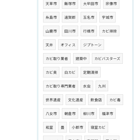
天草市
飯塚市
大牟田市
宗像市
糸島市
遠賀郡
玉名市
宇城市
山鹿市
田川市
行橋市
カビ掃除
天井
オフィス
ジプトーン
カビ取り業者
建築中
カビバスターズ
カビ臭
白カビ
定期清掃
カビ取り専門業者
水虫
九州
世界遺産
文化遺産
飲食店
カビ毒
八女市
朝倉市
柳川市
福津市
和室
畳
小郡市
寝室カビ