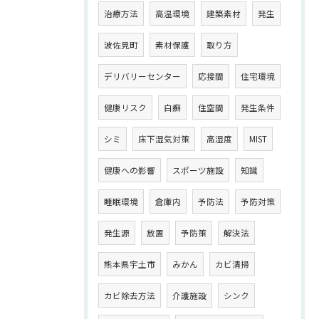
治療方法
高温環境
建築素材
発生
波佐見町
素材保護
取り方
デリバリーセンター
応接間
住宅環境
健康リスク
白癬
住空間
発生条件
シミ
床下湿気対策
高湿度
MIST
健康への影響
スポーツ施設
知識
睡眠環境
倉庫内
予防法
予防対策
発生源
放置
予防策
解決法
熊本県宇土市
みかん
カビ清掃
カビ除去方法
介護施設
シンク