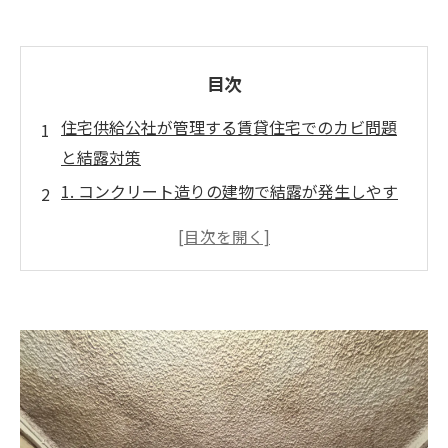
目次
住宅供給公社が管理する賃貸住宅でのカビ問題
と結露対策
1. コンクリート造りの建物で結露が発生しやす
い理由
2. 結露によって引き起こされるカビの発生
3. 健康被害と生活への影響
4. 建物への影響
5. カビ対策と早期対応の重要性
まとめ