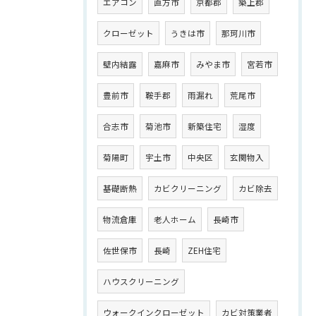
エアコン
直方市
京都郡
築上郡
クローゼット
うきは市
那珂川市
壁内結露
嘉麻市
みやま市
宮若市
豊前市
鞍手郡
雨漏れ
荒尾市
合志市
菊池市
新築住宅
湿度
菊陽町
宇土市
中央区
玄関物入
基礎断熱
カビクリーニング
カビ除去
物流倉庫
老人ホーム
長崎市
佐世保市
長崎
ZEH住宅
ハウスクリーニング
ウォークインクローゼット
カビ対策業者