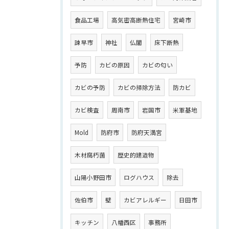
食品工場
高気密高断熱住宅
宮崎市
諫早市
神社
仏閣
床下断熱
予防
カビの原因
カビの匂い
カビの予防
カビの掃除方法
防カビ
カビ検査
周南市
岩国市
米軍基地
Mold
防府市
防府天満宮
木材腐朽菌
歴史的建造物
山陽小野田市
ログハウス
除去
佐伯市
壁
カビアレルギー
日田市
キッチン
八幡西区
事務所