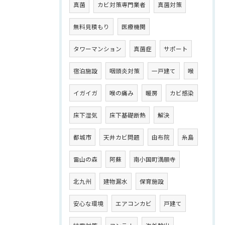
真菌
カビ対策専門業者
真菌対策
無料見積もり
医療機関
タワーマンション
真菌症
サポート
宿泊施設
咽頭炎対策
一戸建て
喉
イガイガ
喉の痛み
暖房
カビ感染
床下湿気
床下基礎断熱
解決
都城市
天井カビ問題
由布院
糸島
雷山の森
阿蘇
南小国町満願寺
北九州
建物漏水
保育施設
安心な環境
エアコンカビ
戸建て