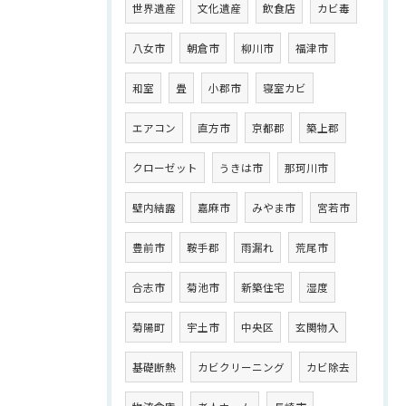
世界遺産
文化遺産
飲食店
カビ毒
八女市
朝倉市
柳川市
福津市
和室
畳
小郡市
寝室カビ
エアコン
直方市
京都郡
築上郡
クローゼット
うきは市
那珂川市
壁内結露
嘉麻市
みやま市
宮若市
豊前市
鞍手郡
雨漏れ
荒尾市
合志市
菊池市
新築住宅
湿度
菊陽町
宇土市
中央区
玄関物入
基礎断熱
カビクリーニング
カビ除去