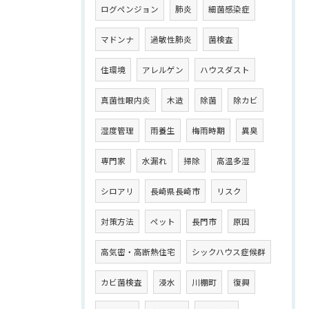
ログペンジョン
肺炎
細菌感染症
マドンナ
過敏性肺炎
菌検査
住環境
アレルゲン
ハウスダスト
真菌性眼内炎
木造
除菌
除カビ
湿度管理
雨養生
梅雨時期
異臭
専門家
水漏れ
掃除
高温多湿
シロアリ
長崎県長崎市
リスク
対策方法
ペット
長門市
原因
高気密・高断熱住宅
シックハウス症候群
カビ菌検査
浸水
川棚町
復興