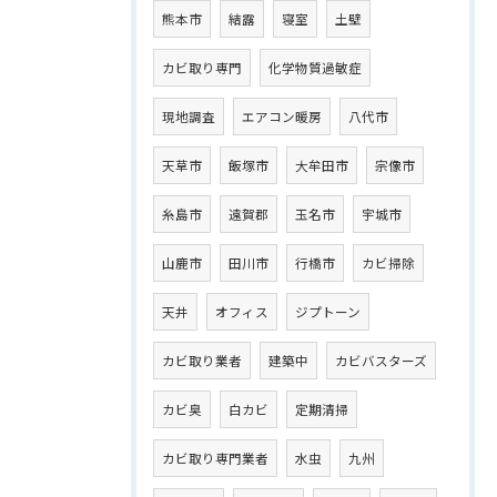
熊本市
結露
寝室
土壁
カビ取り専門
化学物質過敏症
現地調査
エアコン暖房
八代市
天草市
飯塚市
大牟田市
宗像市
糸島市
遠賀郡
玉名市
宇城市
山鹿市
田川市
行橋市
カビ掃除
天井
オフィス
ジプトーン
カビ取り業者
建築中
カビバスターズ
カビ臭
白カビ
定期清掃
カビ取り専門業者
水虫
九州