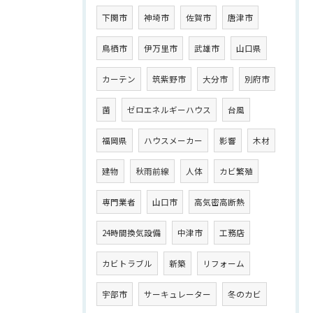
下関市
神埼市
佐賀市
唐津市
鳥栖市
伊万里市
武雄市
山口県
カーテン
筑紫野市
大分市
別府市
菌
ゼロエネルギーハウス
台風
福岡県
ハウスメーカー
影響
木材
建物
秋雨前線
人体
カビ繁殖
専門業者
山口市
高気密高断熱
24時間換気設備
中津市
工務店
カビトラブル
新築
リフォーム
宇部市
サーキュレーター
冬のカビ