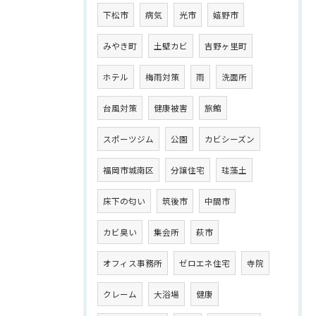
下松市
病気
光市
嬉野市
みやき町
土壁カビ
吉野ヶ里町
ホテル
梅雨対策
雨
洗面所
台風対策
健康被害
旅館
スポーツジム
公園
カビシーズン
福岡市城南区
分譲住宅
珪藻土
床下の匂い
筑後市
中間市
カビ臭い
集会所
萩市
オフィス事務所
ゼロエネ住宅
寺院
クレーム
大浴場
健康