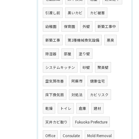
引渡し前
黒いカビ
カビ被害
幼稚園
保育園
外壁
新築工事中
新築工事
第1種機械換気設備
悪臭
除湿器
部屋
塗り壁
システムキッチン
砂壁
聚楽壁
空気質改善
阿蘇市
健康住宅
床下換気扇
対処法
カビリスク
乾燥
トイレ
倉庫
建材
天井カビ取り
Fukuoka Prefecture
Office
Consulate
Mold Removal