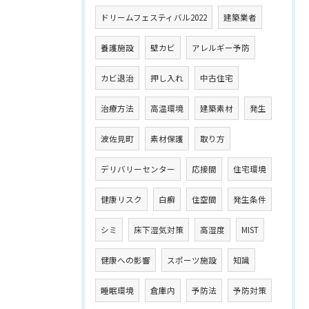
ドリームフェスティバル2022
建築業者
養護施設
壁カビ
アレルギー予防
カビ退治
押し入れ
中古住宅
治療方法
高温環境
建築素材
発生
波佐見町
素材保護
取り方
デリバリーセンター
応接間
住宅環境
健康リスク
白癬
住空間
発生条件
シミ
床下湿気対策
高湿度
MIST
健康への影響
スポーツ施設
知識
睡眠環境
倉庫内
予防法
予防対策