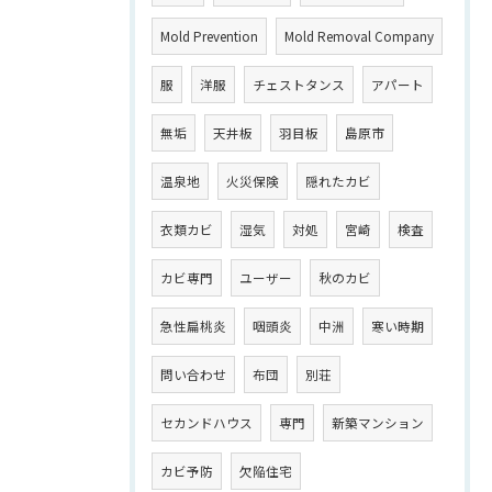
Mold Prevention
Mold Removal Company
服
洋服
チェストタンス
アパート
無垢
天井板
羽目板
島原市
温泉地
火災保険
隠れたカビ
衣類カビ
湿気
対処
宮崎
検査
カビ専門
ユーザー
秋のカビ
急性扁桃炎
咽頭炎
中洲
寒い時期
問い合わせ
布団
別荘
セカンドハウス
専門
新築マンション
カビ予防
欠陥住宅