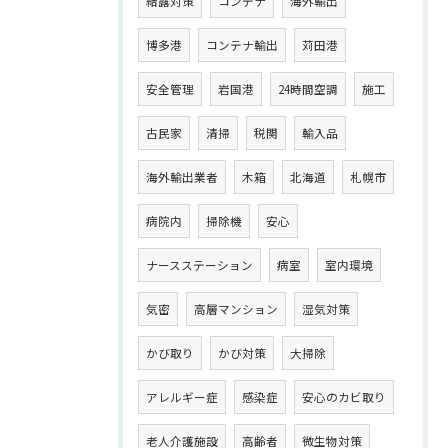
結露対策
コンテナ
海外輸出
博多港
コンテナ輸出
苅田港
安全管理
岩国港
24時間空調
施工
古民家
清掃
税関
輸入品
海外輸出業者
木箱
北海道
札幌市
病院内
掃除機
安心
ナースステーション
病室
室内環境
気密
高層マンション
湿気対策
かび取り
かび対策
大掃除
アレルギー症
感染症
安心のカビ取り
老人介護施設
高齢者
微生物対策