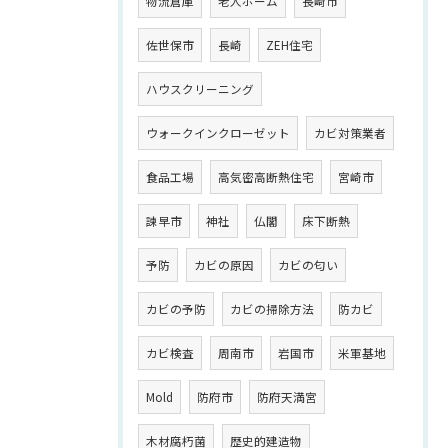
物流倉庫
老人ホーム
長崎市
佐世保市
長崎
ZEH住宅
ハウスクリーニング
ウォークインクローゼット
カビ対策業者
食品工場
高気密高断熱住宅
宮崎市
諫早市
神社
仏閣
床下断熱
予防
カビの原因
カビの匂い
カビの予防
カビの掃除方法
防カビ
カビ検査
周南市
岩国市
米軍基地
Mold
防府市
防府天満宮
木材腐朽菌
歴史的建造物