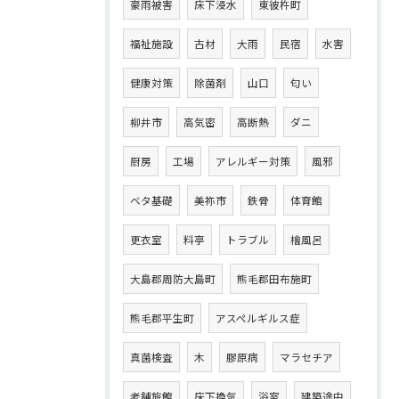
豪雨被害
床下浸水
東彼杵町
福祉施設
古材
大雨
民宿
水害
健康対策
除菌剤
山口
匂い
柳井市
高気密
高断熱
ダニ
厨房
工場
アレルギー対策
風邪
ベタ基礎
美祢市
鉄骨
体育館
更衣室
料亭
トラブル
檜風呂
大島郡周防大島町
熊毛郡田布施町
熊毛郡平生町
アスペルギルス症
真菌検査
木
膠原病
マラセチア
老舗旅館
床下換気
浴室
建築途中