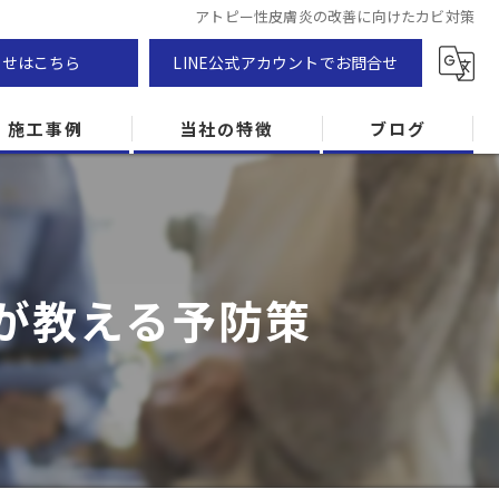
アトピー性皮膚炎の改善に向けたカビ対策
わせはこちら
LINE公式アカウントでお問合せ
施工事例
当社の特徴
ブログ
カビ除去
防カビ
が教える予防策
カビ専門
ZEH住宅
カビ検査