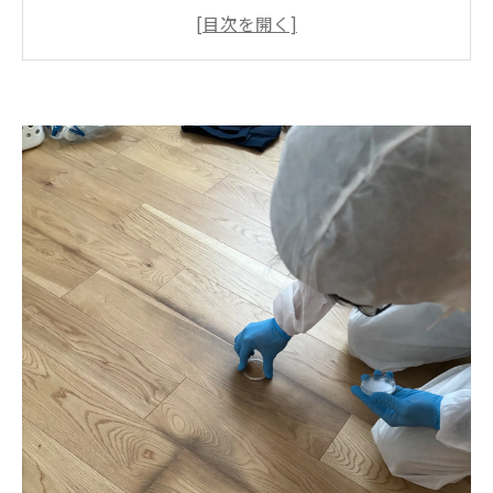
プロにカビ取りを依頼するメリット
おすすめのカビ取り業者7選
ハーツクリーン
株式会社純閃堂
カビ取り屋.com
株式会社ギアミクス
カビ取りマイスター
株式会社プロスパー
ＭＩＳＴ工法®カビバスターズ
MIST工法®カビバスターズ福岡のサービスの特
徴
まとめ：最適なカビ取り業者を選んで快適な住
環境を維持しよう