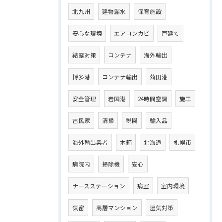
北九州
建物漏水
保育施設
安心な環境
エアコンカビ
戸建て
結露対策
コンテナ
海外輸出
博多港
コンテナ輸出
苅田港
安全管理
岩国港
24時間空調
施工
古民家
清掃
税関
輸入品
海外輸出業者
木箱
北海道
札幌市
病院内
掃除機
安心
ナースステーション
病室
室内環境
気密
高層マンション
湿気対策