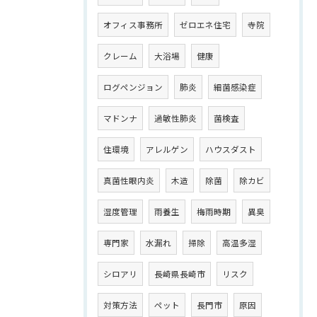
オフィス事務所
ゼロエネ住宅
寺院
クレーム
大浴場
健康
ログペンジョン
肺炎
細菌感染症
マドンナ
過敏性肺炎
菌検査
住環境
アレルゲン
ハウスダスト
真菌性眼内炎
木造
除菌
除カビ
湿度管理
雨養生
梅雨時期
異臭
専門家
水漏れ
掃除
高温多湿
シロアリ
長崎県長崎市
リスク
対策方法
ペット
長門市
原因