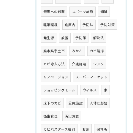
健康への影響
スポーツ施設
知識
睡眠環境
倉庫内
予防法
予防対策
発生源
放置
予防策
解決法
熊本県宇土市
みかん
カビ清掃
カビ除去方法
介護施設
シンク
リノベ―ジョン
スーパーマーケット
ショッピングモール
ウィルス
家
床下のカビ
公共施設
人体に影響
衛生管理
汚染調査
カビバスターズ福岡
お家
保育所