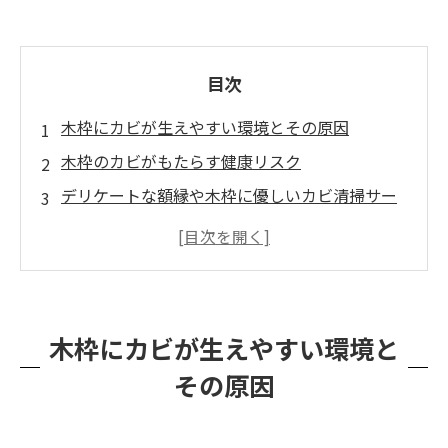
目次
木枠にカビが生えやすい環境とその原因
木枠のカビがもたらす健康リスク
デリケートな額縁や木枠に優しいカビ清掃サー
ビス
結露、換気不足によるカビ発生
MIST工法®で木枠、額縁を削らずにカビを
除去
木枠にカビが生えやすい環境と
地域に根ざしたカビ清掃サービスの展開
その原因