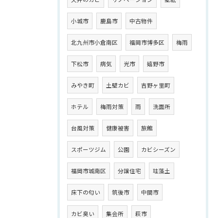
小城市
鹿島市
中古物件
北九州市小倉南区
福岡市博多区
梅雨
下松市
病気
光市
嬉野市
みやき町
土壁カビ
吉野ヶ里町
ホテル
梅雨対策
雨
洗面所
台風対策
健康被害
旅館
スポーツジム
公園
カビシーズン
福岡市城南区
分譲住宅
珪藻土
床下の匂い
筑後市
中間市
カビ臭い
集会所
萩市