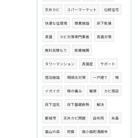
天井カビ
スパーマーケット
伝統住宅
快適な住環境
商業施設
床下乾燥
真菌
カビ対策専門業者
真菌対策
無料見積もり
医療機関
タワーマンション
真菌症
サポート
宿泊施設
咽頭炎対策
一戸建て
喉
イガイガ
喉の痛み
暖房
カビ感染
床下湿気
床下基礎断熱
解決
都城市
天井カビ問題
由布院
糸島
雷山の森
阿蘇
南小国町満願寺