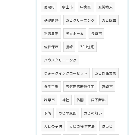
菊陽町
宇土市
中央区
玄関物入
基礎断熱
カビクリーニング
カビ除去
物流倉庫
老人ホーム
長崎市
佐世保市
長崎
ZEH住宅
ハウスクリーニング
ウォークインクローゼット
カビ対策業者
食品工場
高気密高断熱住宅
宮崎市
諫早市
神社
仏閣
床下断熱
予防
カビの原因
カビの匂い
カビの予防
カビの掃除方法
防カビ