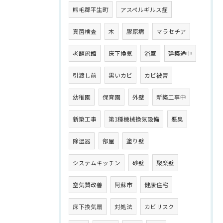
熊毛郡平生町
アスペルギルス症
真菌検査
木
膠原病
マラセチア
老舗旅館
床下換気
浴室
建築途中
引渡し前
黒いカビ
カビ被害
幼稚園
保育園
外壁
新築工事中
新築工事
第1種機械換気設備
悪臭
除湿器
部屋
塗り壁
システムキッチン
砂壁
聚楽壁
空気質改善
阿蘇市
健康住宅
床下換気扇
対処法
カビリスク