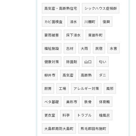
高気密・高断熱住宅
シックハウス症候群
カビ菌検査
浸水
川棚町
復興
豪雨被害
床下浸水
東彼杵町
福祉施設
古材
大雨
民宿
水害
健康対策
除菌剤
山口
匂い
柳井市
高気密
高断熱
ダニ
厨房
工場
アレルギー対策
風邪
ベタ基礎
美祢市
鉄骨
体育館
更衣室
料亭
トラブル
檜風呂
大島郡周防大島町
熊毛郡田布施町