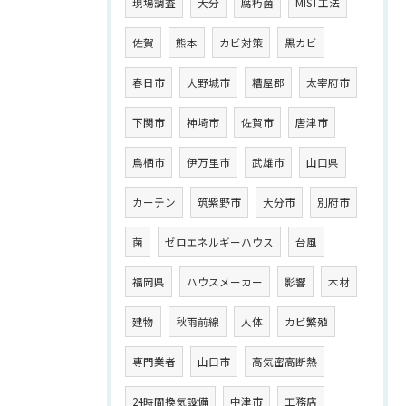
現場調査
大分
腐朽菌
MIST工法
佐賀
熊本
カビ対策
黒カビ
春日市
大野城市
糟屋郡
太宰府市
下関市
神埼市
佐賀市
唐津市
鳥栖市
伊万里市
武雄市
山口県
カーテン
筑紫野市
大分市
別府市
菌
ゼロエネルギーハウス
台風
福岡県
ハウスメーカー
影響
木材
建物
秋雨前線
人体
カビ繁殖
専門業者
山口市
高気密高断熱
24時間換気設備
中津市
工務店