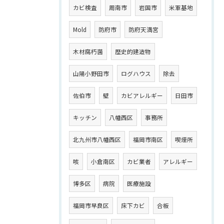
カビ検査
周南市
岩国市
米軍基地
Mold
防府市
防府天満宮
木材腐朽菌
歴史的建造物
山陽小野田市
ログハウス
除去
佐伯市
壁
カビアレルギー
日田市
キッチン
八幡西区
事務所
北九州市八幡西区
福岡市南区
喫煙所
咳
小倉南区
カビ業者
アレルギー
博多区
病院
医療施設
福岡市早良区
床下カビ
合板