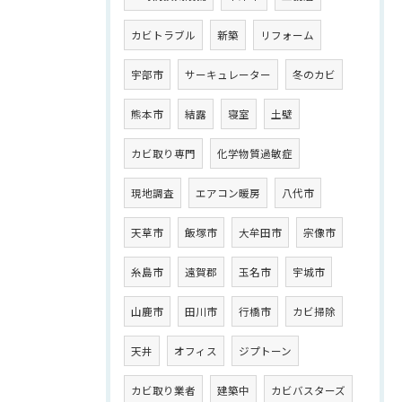
カビトラブル
新築
リフォーム
宇部市
サーキュレーター
冬のカビ
熊本市
結露
寝室
土壁
カビ取り専門
化学物質過敏症
現地調査
エアコン暖房
八代市
天草市
飯塚市
大牟田市
宗像市
糸島市
遠賀郡
玉名市
宇城市
山鹿市
田川市
行橋市
カビ掃除
天井
オフィス
ジプトーン
カビ取り業者
建築中
カビバスターズ