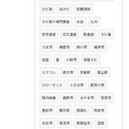
カビ臭
白カビ
定期清掃
カビ取り専門業者
水虫
九州
世界遺産
文化遺産
飲食店
カビ毒
八女市
朝倉市
柳川市
福津市
和室
畳
小郡市
寝室カビ
エアコン
直方市
京都郡
築上郡
クローゼット
うきは市
那珂川市
壁内結露
嘉麻市
みやま市
宮若市
豊前市
鞍手郡
雨漏れ
荒尾市
合志市
菊池市
新築住宅
湿度