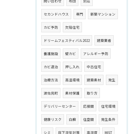
問い合わせ
布団
別荘
セカンドハウス
専門
新築マンション
カビ予防
欠陥住宅
ドリームフェスティバル2022
建築業者
養護施設
壁カビ
アレルギー予防
カビ退治
押し入れ
中古住宅
治療方法
高温環境
建築素材
発生
波佐見町
素材保護
取り方
デリバリーセンター
応接間
住宅環境
健康リスク
白癬
住空間
発生条件
シミ
床下湿気対策
高湿度
MIST