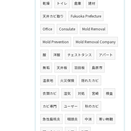
乾燥
トイレ
倉庫
建材
天井カビ取り
Fukuoka Prefecture
Office
Consulate
Mold Removal
Mold Prevention
Mold Removal Company
服
洋服
チェストタンス
アパート
無垢
天井板
羽目板
島原市
温泉地
火災保険
隠れたカビ
衣類カビ
湿気
対処
宮崎
検査
カビ専門
ユーザー
秋のカビ
急性扁桃炎
咽頭炎
中洲
寒い時期