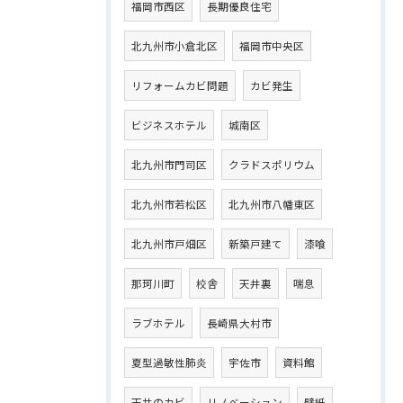
福岡市西区
長期優良住宅
北九州市小倉北区
福岡市中央区
リフォームカビ問題
カビ発生
ビジネスホテル
城南区
北九州市門司区
クラドスポリウム
北九州市若松区
北九州市八幡東区
北九州市戸畑区
新築戸建て
漆喰
那珂川町
校舎
天井裏
喘息
ラブホテル
長崎県大村市
夏型過敏性肺炎
宇佐市
資料館
天井のカビ
リノベーション
壁紙