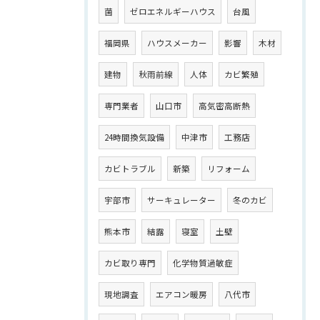
菌
ゼロエネルギーハウス
台風
福岡県
ハウスメーカー
影響
木材
建物
秋雨前線
人体
カビ繁殖
専門業者
山口市
高気密高断熱
24時間換気設備
中津市
工務店
カビトラブル
新築
リフォーム
宇部市
サーキュレーター
冬のカビ
熊本市
結露
寝室
土壁
カビ取り専門
化学物質過敏症
現地調査
エアコン暖房
八代市