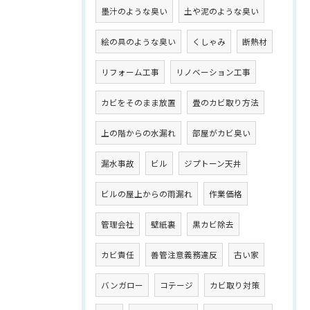
墨汁のような臭い
土や泥のような臭い
絵の具のような臭い
くしゃみ
断熱材
リフォーム工事
リノベーション工事
カビをそのまま放置
畳のカビ取り方法
上の階からの水漏れ
部屋がカビ臭い
漏水事故
ビル
ジプトーン天井
ビルの屋上からの雨漏れ
作業価格
管理会社
壁紙裏
黒カビ除去
カビ責任
善管注意義務違反
古い家
バンガロー
コテージ
カビ取り対策