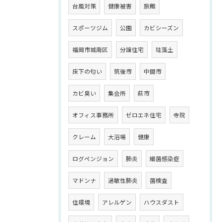
台風対策
健康被害
旅館
スポーツジム
公園
カビシーズン
福岡市城南区
分譲住宅
珪藻土
床下の匂い
筑後市
中間市
カビ臭い
集会所
萩市
オフィス事務所
ゼロエネ住宅
寺院
クレーム
大浴場
健康
ログペンジョン
肺炎
細菌感染症
マドンナ
過敏性肺炎
菌検査
住環境
アレルゲン
ハウスダスト