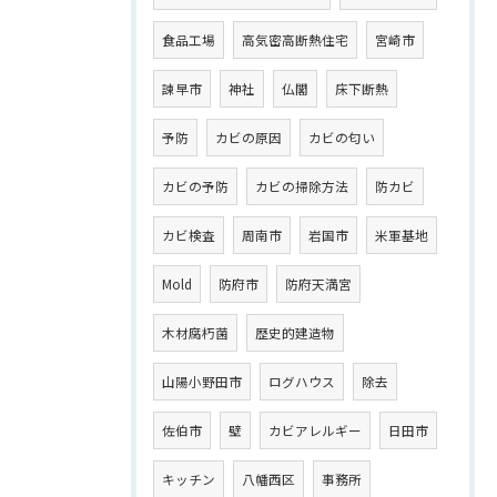
食品工場
高気密高断熱住宅
宮崎市
諫早市
神社
仏閣
床下断熱
予防
カビの原因
カビの匂い
カビの予防
カビの掃除方法
防カビ
カビ検査
周南市
岩国市
米軍基地
Mold
防府市
防府天満宮
木材腐朽菌
歴史的建造物
山陽小野田市
ログハウス
除去
佐伯市
壁
カビアレルギー
日田市
キッチン
八幡西区
事務所