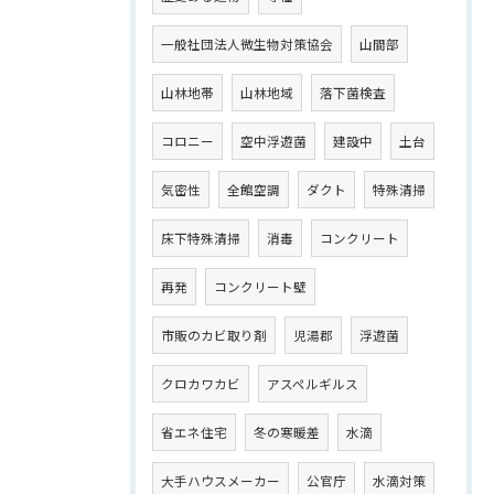
一般社団法人微生物対策協会
山間部
山林地帯
山林地域
落下菌検査
コロニー
空中浮遊菌
建設中
土台
気密性
全館空調
ダクト
特殊清掃
床下特殊清掃
消毒
コンクリート
再発
コンクリート壁
市販のカビ取り剤
児湯郡
浮遊菌
クロカワカビ
アスペルギルス
省エネ住宅
冬の寒暖差
水滴
大手ハウスメーカー
公官庁
水滴対策