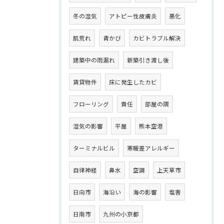
冬の湿気
アトピー性皮膚炎
悪化
肌荒れ
青かび
カビトラブル解決
建築中の雨漏れ
新築引き渡し後
賃貸物件
床に発生したカビ
フローリング
責任
部屋の隅
湿気の影響
平屋
熊本空港
ターミナルビル
寒暖差アレルギー
自律神経
鼻水
空調
上天草市
日向市
海沿い
海の影響
塩害
日南市
九州の小京都