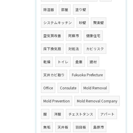
除湿器
部屋
塗り壁
システムキッチン
砂壁
聚楽壁
空気質改善
阿蘇市
健康住宅
床下換気扇
対処法
カビリスク
乾燥
トイレ
倉庫
建材
天井カビ取り
Fukuoka Prefecture
Office
Consulate
Mold Removal
Mold Prevention
Mold Removal Company
服
洋服
チェストタンス
アパート
無垢
天井板
羽目板
島原市