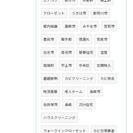
クローゼット
うきは市
那珂川市
壁内結露
嘉麻市
みやま市
宮若市
豊前市
鞍手郡
雨漏れ
荒尾市
合志市
菊池市
新築住宅
湿度
菊陽町
宇土市
中央区
玄関物入
基礎断熱
カビクリーニング
カビ除去
物流倉庫
老人ホーム
長崎市
佐世保市
長崎
ZEH住宅
ハウスクリーニング
ウォークインクローゼット
カビ対策業者