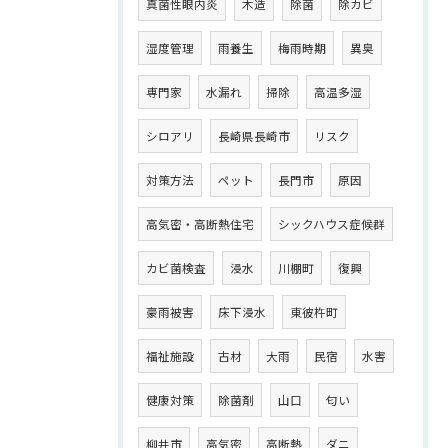
真菌性眼内炎
木造
除菌
除カビ
湿度管理
雨養生
梅雨時期
異臭
専門家
水漏れ
掃除
高温多湿
シロアリ
長崎県長崎市
リスク
対策方法
ペット
長門市
原因
高気密・高断熱住宅
シックハウス症候群
カビ菌検査
浸水
川棚町
復興
豪雨被害
床下浸水
東彼杵町
福祉施設
古材
大雨
民宿
水害
健康対策
除菌剤
山口
匂い
柳井市
高気密
高断熱
ダニ