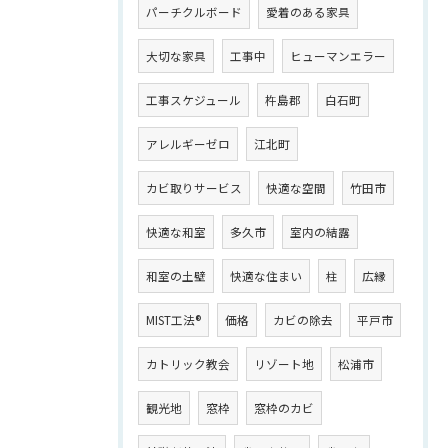
パーチクルボード
愛着のある家具
大切な家具
工事中
ヒューマンエラー
工事スケジュール
杵島郡
白石町
アレルギーゼロ
江北町
カビ取りサービス
快適な空間
竹田市
快適な和室
多久市
室内の結露
和室の土壁
快適な住まい
柱
広縁
MIST工法®
価格
カビの除去
平戸市
カトリック教会
リゾート地
松浦市
観光地
窓枠
窓枠のカビ