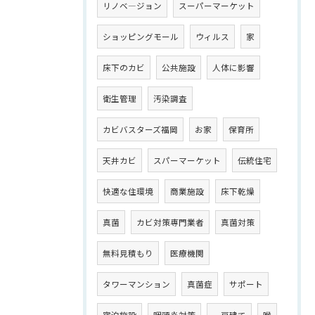
リノベ―ジョン
スーパーマーケット
ショッピングモール
ウィルス
家
床下のカビ
公共施設
人体に影響
衛生管理
汚染調査
カビバスターズ福岡
お家
保育所
天井カビ
スパーマーケット
伝統住宅
快適な住環境
商業施設
床下乾燥
真菌
カビ対策専門業者
真菌対策
無料見積もり
医療機関
タワーマンション
真菌症
サポート
宿泊施設
咽頭炎対策
一戸建て
喉