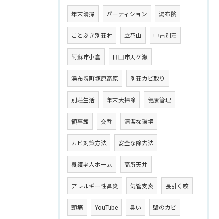
年末清掃
パーティション
湯布院
ことぶき別荘村
立花山
中古別荘
阿蘇市小倉
日田市天ケ瀬
湯布院町塚原高原
別荘カビ取り
別荘生活
年末大掃除
健康管理
領事館
交番
清潔な環境
カビ対策方法
安全な除去法
養護老人ホーム
高所天井
アレルギー性鼻炎
気管支炎
長引く咳
頭痛
YouTube
臭い
壁のカビ