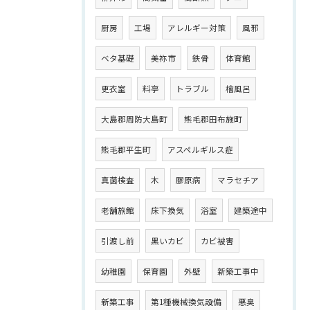
厨房
工場
アレルギー対策
風邪
ベタ基礎
美祢市
鉄骨
体育館
更衣室
料亭
トラブル
檜風呂
大島郡周防大島町
熊毛郡田布施町
熊毛郡平生町
アスペルギルス症
真菌検査
木
膠原病
マラセチア
老舗旅館
床下換気
浴室
建築途中
引渡し前
黒いカビ
カビ被害
幼稚園
保育園
外壁
新築工事中
新築工事
第1種機械換気設備
悪臭