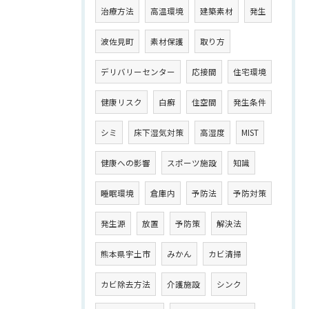
治療方法
高温環境
建築素材
発生
波佐見町
素材保護
取り方
デリバリーセンター
応接間
住宅環境
健康リスク
白癬
住空間
発生条件
シミ
床下湿気対策
高湿度
MIST
健康への影響
スポーツ施設
知識
睡眠環境
倉庫内
予防法
予防対策
発生源
放置
予防策
解決法
熊本県宇土市
みかん
カビ清掃
カビ除去方法
介護施設
シンク