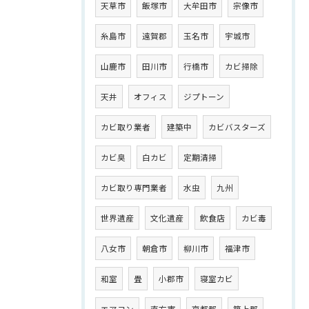
天草市
飯塚市
大牟田市
宗像市
糸島市
遠賀郡
玉名市
宇城市
山鹿市
田川市
行橋市
カビ掃除
天井
オフィス
ジプトーン
カビ取り業者
建築中
カビバスターズ
カビ臭
白カビ
定期清掃
カビ取り専門業者
水虫
九州
世界遺産
文化遺産
飲食店
カビ毒
八女市
朝倉市
柳川市
福津市
和室
畳
小郡市
寝室カビ
エアコン
直方市
京都郡
築上郡