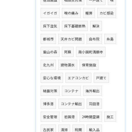
イガイガ
喉の痛み
暖房
カビ感染
床下湿気
床下基礎断熱
解決
都城市
天井カビ問題
由布院
糸島
雷山の森
阿蘇
南小国町満願寺
北九州
建物漏水
保育施設
安心な環境
エアコンカビ
戸建て
結露対策
コンテナ
海外輸出
博多港
コンテナ輸出
苅田港
安全管理
岩国港
24時間空調
施工
古民家
清掃
税関
輸入品