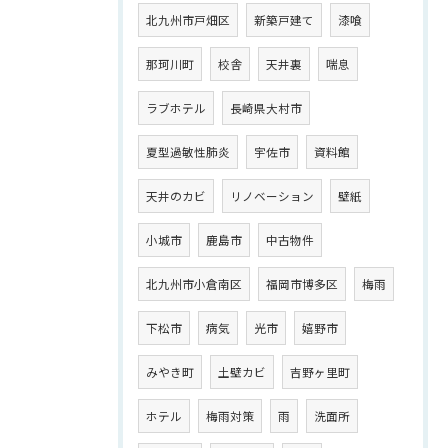
北九州市戸畑区
新築戸建て
漆喰
那珂川町
校舎
天井裏
喘息
ラブホテル
長崎県大村市
夏型過敏性肺炎
宇佐市
資料館
天井のカビ
リノベーション
壁紙
小城市
鹿島市
中古物件
北九州市小倉南区
福岡市博多区
梅雨
下松市
病気
光市
嬉野市
みやき町
土壁カビ
吉野ヶ里町
ホテル
梅雨対策
雨
洗面所