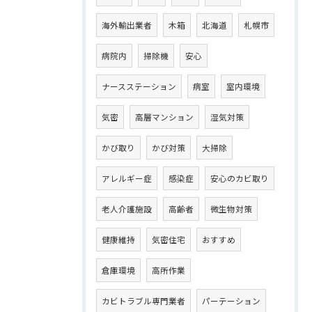
海外輸出業者
木箱
北海道
札幌市
病院内
掃除機
安心
ナースステーション
病室
室内環境
気密
高層マンション
湿気対策
かび取り
かび対策
大掃除
アレルギー症
感染症
安心のカビ取り
老人介護施設
高齢者
微生物対策
健康維持
気密住宅
おすすめ
倉庫環境
高所作業
カビトラブル専門業者
パーテーション