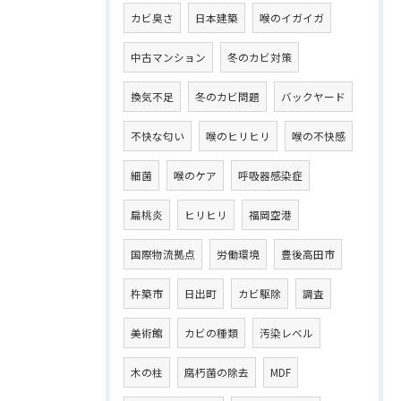
カビ臭さ
日本建築
喉のイガイガ
中古マンション
冬のカビ対策
換気不足
冬のカビ問題
バックヤード
不快な匂い
喉のヒリヒリ
喉の不快感
細菌
喉のケア
呼吸器感染症
扁桃炎
ヒリヒリ
福岡空港
国際物流拠点
労働環境
豊後高田市
杵築市
日出町
カビ駆除
調査
美術館
カビの種類
汚染レベル
木の柱
腐朽菌の除去
MDF