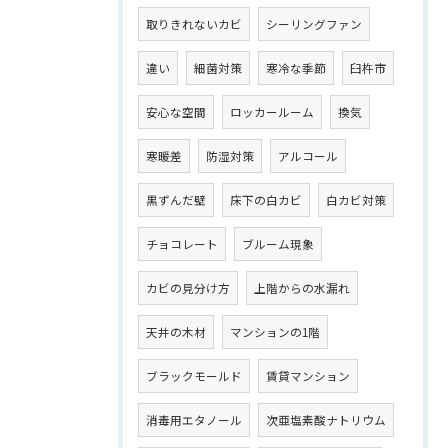
取りきれないカビ
シーリングファン
違い
細菌対策
寒冷な季節
臼杵市
安心な空間
ロッカールーム
換気
寒暖差
防湿対策
アルコール
黒ずんだ壁
床下の白カビ
白カビ対策
チョコレート
ブルーム現象
カビの見分け方
上階からの水漏れ
天井の木材
マンションの1階
ブラックモールド
賃貸マンション
消毒用エタノール
次亜塩素酸ナトリウム