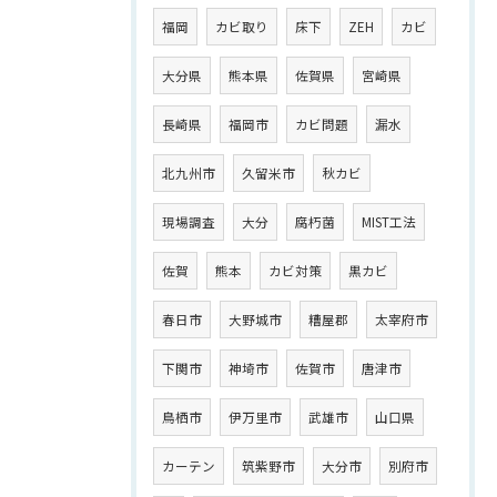
福岡
カビ取り
床下
ZEH
カビ
大分県
熊本県
佐賀県
宮崎県
長崎県
福岡市
カビ問題
漏水
北九州市
久留米市
秋カビ
現場調査
大分
腐朽菌
MIST工法
佐賀
熊本
カビ対策
黒カビ
春日市
大野城市
糟屋郡
太宰府市
下関市
神埼市
佐賀市
唐津市
鳥栖市
伊万里市
武雄市
山口県
カーテン
筑紫野市
大分市
別府市