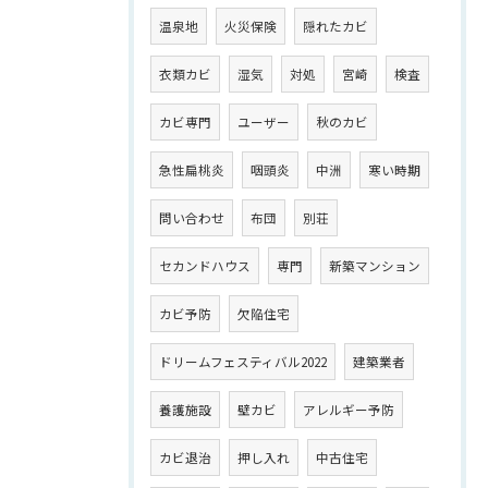
温泉地
火災保険
隠れたカビ
衣類カビ
湿気
対処
宮崎
検査
カビ専門
ユーザー
秋のカビ
急性扁桃炎
咽頭炎
中洲
寒い時期
問い合わせ
布団
別荘
セカンドハウス
専門
新築マンション
カビ予防
欠陥住宅
ドリームフェスティバル2022
建築業者
養護施設
壁カビ
アレルギー予防
カビ退治
押し入れ
中古住宅