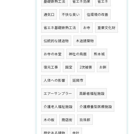
基礎断熱工法
省エネ効果
省エネ
通気口
不快な臭い
住環境の改善
省エネ基礎断熱工法
お寺
重要文化財
伝統的な建造物
木造建築物
お寺の本堂
神社の鳥居
熊本城
復元工事
国宝
2次被害
お餅
人体への影響
延岡市
エアーサンプラー
高齢者福祉施設
介護老人福祉施設
介護療養型医療施設
木の板
商店街
玖珠郡
歴史ある建物
寺社