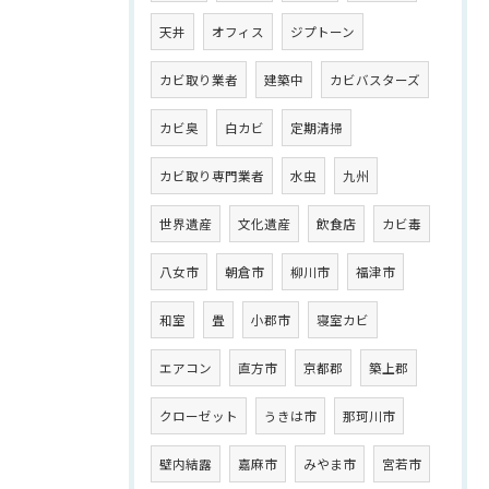
天井
オフィス
ジプトーン
カビ取り業者
建築中
カビバスターズ
カビ臭
白カビ
定期清掃
カビ取り専門業者
水虫
九州
世界遺産
文化遺産
飲食店
カビ毒
八女市
朝倉市
柳川市
福津市
和室
畳
小郡市
寝室カビ
エアコン
直方市
京都郡
築上郡
クローゼット
うきは市
那珂川市
壁内結露
嘉麻市
みやま市
宮若市