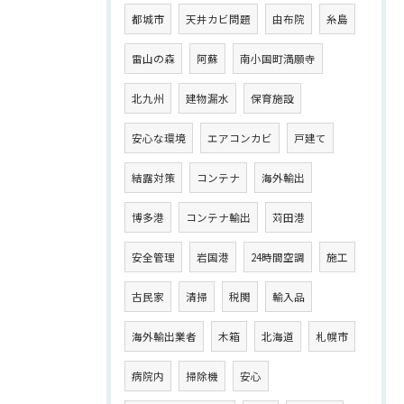
都城市
天井カビ問題
由布院
糸島
雷山の森
阿蘇
南小国町満願寺
北九州
建物漏水
保育施設
安心な環境
エアコンカビ
戸建て
結露対策
コンテナ
海外輸出
博多港
コンテナ輸出
苅田港
安全管理
岩国港
24時間空調
施工
古民家
清掃
税関
輸入品
海外輸出業者
木箱
北海道
札幌市
病院内
掃除機
安心