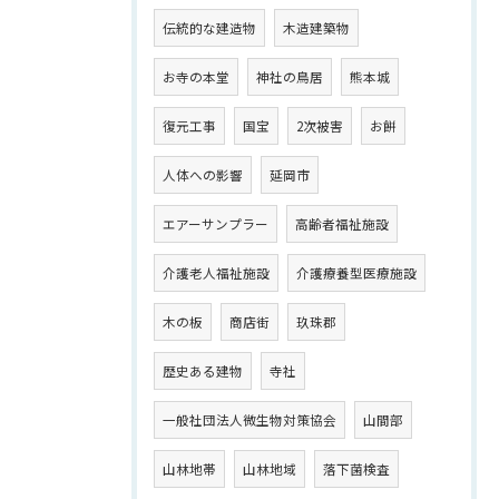
伝統的な建造物
木造建築物
お寺の本堂
神社の鳥居
熊本城
復元工事
国宝
2次被害
お餅
人体への影響
延岡市
エアーサンプラー
高齢者福祉施設
介護老人福祉施設
介護療養型医療施設
木の板
商店街
玖珠郡
歴史ある建物
寺社
一般社団法人微生物対策協会
山間部
山林地帯
山林地域
落下菌検査