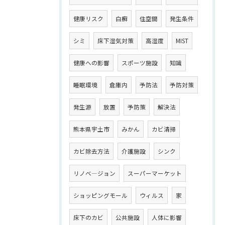
健康リスク
白癬
住空間
発生条件
シミ
床下湿気対策
高湿度
MIST
健康への影響
スポーツ施設
知識
睡眠環境
倉庫内
予防法
予防対策
発生源
放置
予防策
解決法
熊本県宇土市
みかん
カビ清掃
カビ除去方法
介護施設
シンク
リノベ―ジョン
スーパーマーケット
ショッピングモール
ウィルス
家
床下のカビ
公共施設
人体に影響