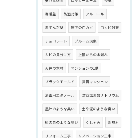
安心な空間
ロッカールーム
換気
寒暖差
防湿対策
アルコール
黒ずんだ壁
床下の白カビ
白カビ対策
チョコレート
ブルーム現象
カビの見分け方
上階からの水漏れ
天井の木材
マンションの1階
ブラックモールド
賃貸マンション
消毒用エタノール
次亜塩素酸ナトリウム
墨汁のような臭い
土や泥のような臭い
絵の具のような臭い
くしゃみ
断熱材
リフォーム工事
リノベーション工事