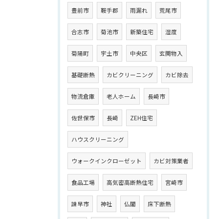
豊前市
鞍手郡
雨漏れ
荒尾市
合志市
菊池市
新築住宅
湿度
菊陽町
宇土市
中央区
玄関物入
基礎断熱
カビクリーニング
カビ除去
物流倉庫
老人ホーム
長崎市
佐世保市
長崎
ZEH住宅
ハウスクリーニング
ウォークインクローゼット
カビ対策業者
食品工場
高気密高断熱住宅
宮崎市
諫早市
神社
仏閣
床下断熱