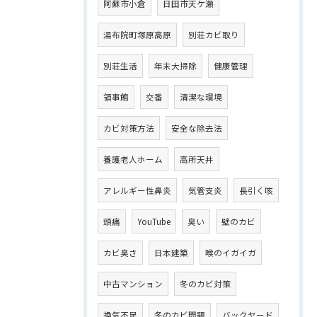
阿蘇市小倉
日田市天ケ瀬
湯布院町塚原高原
別荘カビ取り
別荘生活
年末大掃除
健康管理
領事館
交番
清潔な環境
カビ対策方法
安全な除去法
養護老人ホーム
高所天井
アレルギー性鼻炎
気管支炎
長引く咳
頭痛
YouTube
臭い
壁のカビ
カビ臭さ
日本建築
喉のイガイガ
中古マンション
冬のカビ対策
換気不足
冬のカビ問題
バックヤード