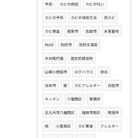
予防
カビの原因
カビの匂い
カビの予防
カビの掃除方法
防カビ
カビ検査
周南市
岩国市
米軍基地
Mold
防府市
防府天満宮
木材腐朽菌
歴史的建造物
山陽小野田市
ログハウス
除去
佐伯市
壁
カビアレルギー
日田市
キッチン
八幡西区
事務所
北九州市八幡西区
福岡市南区
喫煙所
咳
小倉南区
カビ業者
アレルギー