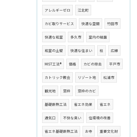
アレルギーゼロ
江北町
カビ取りサービス
快適な空間
竹田市
快適な和室
多久市
室内の結露
和室の土壁
快適な住まい
柱
広縁
MIST工法®
価格
カビの除去
平戸市
カトリック教会
リゾート地
松浦市
観光地
窓枠
窓枠のカビ
基礎断熱工法
省エネ効果
省エネ
通気口
不快な臭い
住環境の改善
省エネ基礎断熱工法
お寺
重要文化財