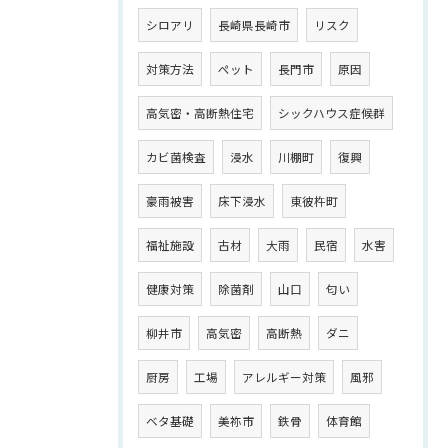
シロアリ
長崎県長崎市
リスク
対策方法
ペット
長門市
原因
高気密・高断熱住宅
シックハウス症候群
カビ菌検査
浸水
川棚町
復興
豪雨被害
床下浸水
東彼杵町
福祉施設
古材
大雨
民宿
水害
健康対策
除菌剤
山口
匂い
柳井市
高気密
高断熱
ダニ
厨房
工場
アレルギー対策
風邪
ベタ基礎
美祢市
鉄骨
体育館