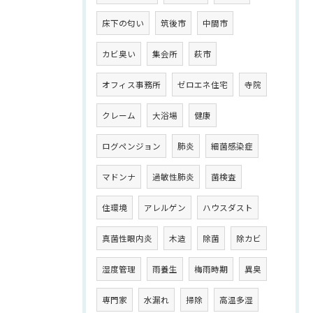
床下の匂い
筑後市
中間市
カビ臭い
集会所
萩市
オフィス事務所
ゼロエネ住宅
寺院
クレーム
大浴場
健康
ログペンジョン
肺炎
細菌感染症
マドンナ
過敏性肺炎
菌検査
住環境
アレルゲン
ハウスダスト
真菌性眼内炎
木造
除菌
除カビ
湿度管理
雨養生
梅雨時期
異臭
専門家
水漏れ
掃除
高温多湿