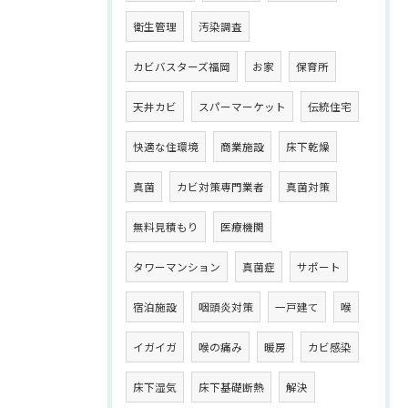
衛生管理
汚染調査
カビバスターズ福岡
お家
保育所
天井カビ
スパーマーケット
伝統住宅
快適な住環境
商業施設
床下乾燥
真菌
カビ対策専門業者
真菌対策
無料見積もり
医療機関
タワーマンション
真菌症
サポート
宿泊施設
咽頭炎対策
一戸建て
喉
イガイガ
喉の痛み
暖房
カビ感染
床下湿気
床下基礎断熱
解決