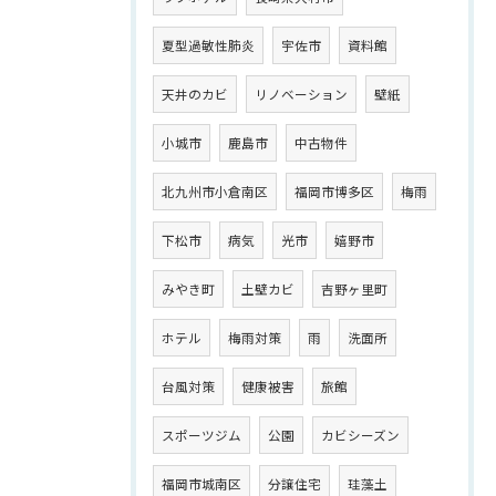
夏型過敏性肺炎
宇佐市
資料館
天井のカビ
リノベーション
壁紙
小城市
鹿島市
中古物件
北九州市小倉南区
福岡市博多区
梅雨
下松市
病気
光市
嬉野市
みやき町
土壁カビ
吉野ヶ里町
ホテル
梅雨対策
雨
洗面所
台風対策
健康被害
旅館
スポーツジム
公園
カビシーズン
福岡市城南区
分譲住宅
珪藻土