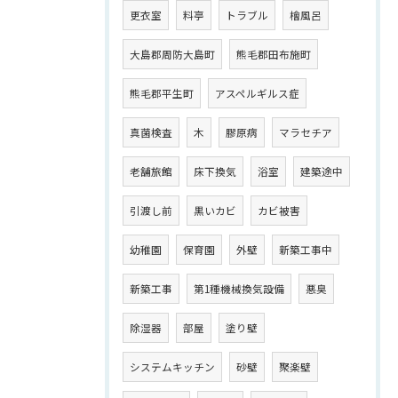
更衣室
料亭
トラブル
檜風呂
大島郡周防大島町
熊毛郡田布施町
熊毛郡平生町
アスペルギルス症
真菌検査
木
膠原病
マラセチア
老舗旅館
床下換気
浴室
建築途中
引渡し前
黒いカビ
カビ被害
幼稚園
保育園
外壁
新築工事中
新築工事
第1種機械換気設備
悪臭
除湿器
部屋
塗り壁
システムキッチン
砂壁
聚楽壁