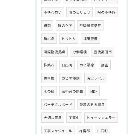
不快な匂い
喉のヒリヒリ
喉の不快感
細菌
喉のケア
呼吸器感染症
扁桃炎
ヒリヒリ
福岡空港
国際物流拠点
労働環境
豊後高田市
杵築市
日出町
カビ駆除
調査
美術館
カビの種類
汚染レベル
木の柱
腐朽菌の除去
MDF
パーチクルボード
愛着のある家具
大切な家具
工事中
ヒューマンエラー
工事スケジュール
杵島郡
白石町