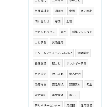
カビ専門
ユーザー
秋のカビ
急性扁桃炎
咽頭炎
中洲
寒い時期
問い合わせ
布団
別荘
セカンドハウス
専門
新築マンション
カビ予防
欠陥住宅
ドリームフェスティバル2022
建築業者
養護施設
壁カビ
アレルギー予防
カビ退治
押し入れ
中古住宅
治療方法
高温環境
建築素材
発生
波佐見町
素材保護
取り方
デリバリーセンター
応接間
住宅環境