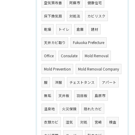
空気質改善
阿蘇市
健康住宅
床下換気扇
対処法
カビリスク
乾燥
トイレ
倉庫
建材
天井カビ取り
Fukuoka Prefecture
Office
Consulate
Mold Removal
Mold Prevention
Mold Removal Company
服
洋服
チェストタンス
アパート
無垢
天井板
羽目板
島原市
温泉地
火災保険
隠れたカビ
衣類カビ
湿気
対処
宮崎
検査