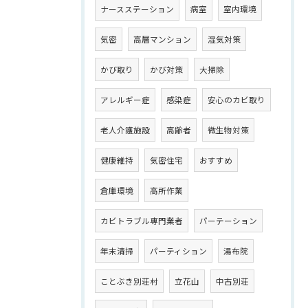
ナースステーション
病室
室内環境
気密
高層マンション
湿気対策
かび取り
かび対策
大掃除
アレルギー症
感染症
安心のカビ取り
老人介護施設
高齢者
微生物対策
健康維持
気密住宅
おすすめ
倉庫環境
高所作業
カビトラブル専門業者
パーテーション
年末清掃
パーティション
湯布院
ことぶき別荘村
立花山
中古別荘