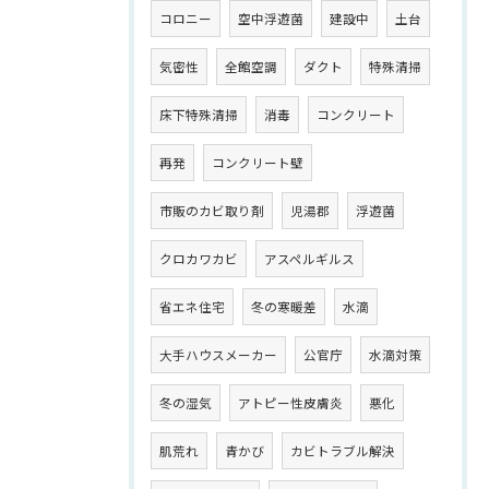
コロニー
空中浮遊菌
建設中
土台
気密性
全館空調
ダクト
特殊清掃
床下特殊清掃
消毒
コンクリート
再発
コンクリート壁
市販のカビ取り剤
児湯郡
浮遊菌
クロカワカビ
アスペルギルス
省エネ住宅
冬の寒暖差
水滴
大手ハウスメーカー
公官庁
水滴対策
冬の湿気
アトピー性皮膚炎
悪化
肌荒れ
青かび
カビトラブル解決