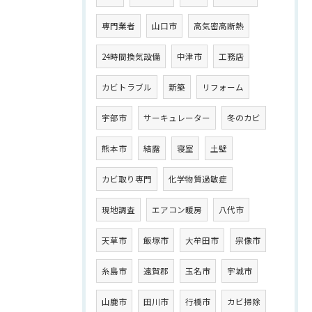
専門業者
山口市
高気密高断熱
24時間換気設備
中津市
工務店
カビトラブル
新築
リフォーム
宇部市
サーキュレーター
冬のカビ
熊本市
結露
寝室
土壁
カビ取り専門
化学物質過敏症
現地調査
エアコン暖房
八代市
天草市
飯塚市
大牟田市
宗像市
糸島市
遠賀郡
玉名市
宇城市
山鹿市
田川市
行橋市
カビ掃除