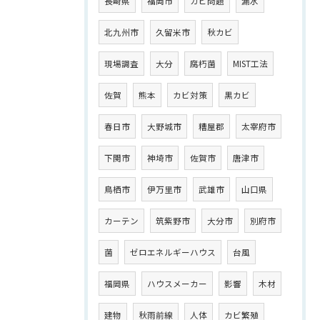
長崎県
福岡市
カビ問題
漏水
北九州市
久留米市
秋カビ
現場調査
大分
腐朽菌
MIST工法
佐賀
熊本
カビ対策
黒カビ
春日市
大野城市
糟屋郡
太宰府市
下関市
神埼市
佐賀市
唐津市
鳥栖市
伊万里市
武雄市
山口県
カーテン
筑紫野市
大分市
別府市
菌
ゼロエネルギーハウス
台風
福岡県
ハウスメーカー
影響
木材
建物
秋雨前線
人体
カビ繁殖