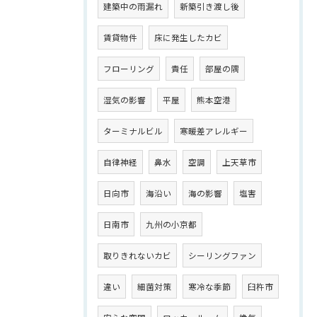
建築中の雨漏れ
新築引き渡し後
賃貸物件
床に発生したカビ
フローリング
責任
部屋の隅
湿気の影響
平屋
熊本空港
ターミナルビル
寒暖差アレルギー
自律神経
鼻水
空調
上天草市
日向市
海沿い
海の影響
塩害
日南市
九州の小京都
取りきれないカビ
シーリングファン
違い
細菌対策
寒冷な季節
臼杵市