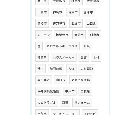
春日市
大野城市
糟屋郡
太宰府市
下関市
神埼市
佐賀市
唐津市
鳥栖市
伊万里市
武雄市
山口県
カーテン
筑紫野市
大分市
別府市
菌
ゼロエネルギーハウス
台風
福岡県
ハウスメーカー
影響
木材
建物
秋雨前線
人体
カビ繁殖
専門業者
山口市
高気密高断熱
24時間換気設備
中津市
工務店
カビトラブル
新築
リフォーム
宇部市
サーキュレーター
冬のカビ