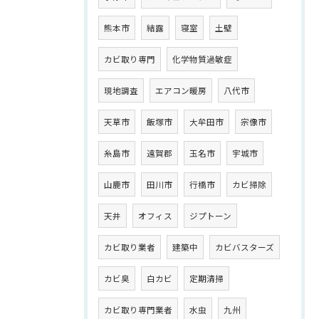
熊本市
結露
寝室
土壁
カビ取り専門
化学物質過敏症
現地調査
エアコン暖房
八代市
天草市
飯塚市
大牟田市
宗像市
糸島市
遠賀郡
玉名市
宇城市
山鹿市
田川市
行橋市
カビ掃除
天井
オフィス
ジプトーン
カビ取り業者
建築中
カビバスターズ
カビ臭
白カビ
定期清掃
カビ取り専門業者
水虫
九州