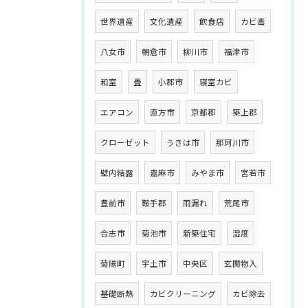
世界遺産
文化遺産
飲食店
カビ毒
八女市
朝倉市
柳川市
福津市
和室
畳
小郡市
寝室カビ
エアコン
直方市
京都郡
築上郡
クローゼット
うきは市
那珂川市
壁内結露
嘉麻市
みやま市
宮若市
豊前市
鞍手郡
雨漏れ
荒尾市
合志市
菊池市
新築住宅
湿度
菊陽町
宇土市
中央区
玄関物入
基礎断熱
カビクリーニング
カビ除去