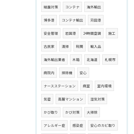
結露対策
コンテナ
海外輸出
博多港
コンテナ輸出
苅田港
安全管理
岩国港
24時間空調
施工
古民家
清掃
税関
輸入品
海外輸出業者
木箱
北海道
札幌市
病院内
掃除機
安心
ナースステーション
病室
室内環境
気密
高層マンション
湿気対策
かび取り
かび対策
大掃除
アレルギー症
感染症
安心のカビ取り