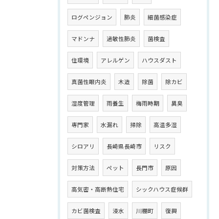
ログペンジョン
肺炎
細菌感染症
マドンナ
過敏性肺炎
菌検査
住環境
アレルゲン
ハウスダスト
真菌性眼内炎
木造
除菌
除カビ
湿度管理
雨養生
梅雨時期
異臭
専門家
水漏れ
掃除
高温多湿
シロアリ
長崎県長崎市
リスク
対策方法
ペット
長門市
原因
高気密・高断熱住宅
シックハウス症候群
カビ菌検査
浸水
川棚町
復興