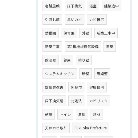
老舗旅館
床下換気
浴室
建築途中
引渡し前
黒いカビ
カビ被害
幼稚園
保育園
外壁
新築工事中
新築工事
第1種機械換気設備
悪臭
除湿器
部屋
塗り壁
システムキッチン
砂壁
聚楽壁
空気質改善
阿蘇市
健康住宅
床下換気扇
対処法
カビリスク
乾燥
トイレ
倉庫
建材
天井カビ取り
Fukuoka Prefecture