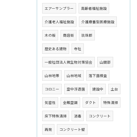
エアーサンプラー
高齢者福祉施設
介護老人福祉施設
介護療養型医療施設
木の板
商店街
玖珠郡
歴史ある建物
寺社
一般社団法人微生物対策協会
山間部
山林地帯
山林地域
落下菌検査
コロニー
空中浮遊菌
建設中
土台
気密性
全館空調
ダクト
特殊清掃
床下特殊清掃
消毒
コンクリート
再発
コンクリート壁