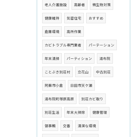
老人介護施設
高齢者
微生物対策
健康維持
気密住宅
おすすめ
倉庫環境
高所作業
カビトラブル専門業者
パーテーション
年末清掃
パーティション
湯布院
ことぶき別荘村
立花山
中古別荘
阿蘇市小倉
日田市天ケ瀬
湯布院町塚原高原
別荘カビ取り
別荘生活
年末大掃除
健康管理
領事館
交番
清潔な環境