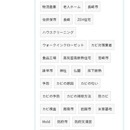
物流倉庫
老人ホーム
長崎市
佐世保市
長崎
ZEH住宅
ハウスクリーニング
ウォークインクローゼット
カビ対策業者
食品工場
高気密高断熱住宅
宮崎市
諫早市
神社
仏閣
床下断熱
予防
カビの原因
カビの匂い
カビの予防
カビの掃除方法
防カビ
カビ検査
周南市
岩国市
米軍基地
Mold
防府市
防府天満宮