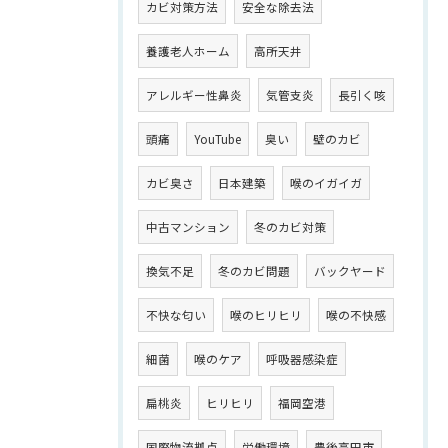
カビ対策方法
安全な除去法
養護老人ホーム
高所天井
アレルギー性鼻炎
気管支炎
長引く咳
頭痛
YouTube
臭い
壁のカビ
カビ臭さ
日本建築
喉のイガイガ
中古マンション
冬のカビ対策
換気不足
冬のカビ問題
バックヤード
不快な匂い
喉のヒリヒリ
喉の不快感
細菌
喉のケア
呼吸器感染症
扁桃炎
ヒリヒリ
福岡空港
国際物流拠点
労働環境
豊後高田市