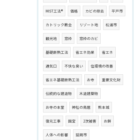
MIST工法®
価格
カビの除去
平戸市
カトリック教会
リゾート地
松浦市
観光地
窓枠
窓枠のカビ
基礎断熱工法
省エネ効果
省エネ
通気口
不快な臭い
住環境の改善
省エネ基礎断熱工法
お寺
重要文化財
伝統的な建造物
木造建築物
お寺の本堂
神社の鳥居
熊本城
復元工事
国宝
2次被害
お餅
人体への影響
延岡市