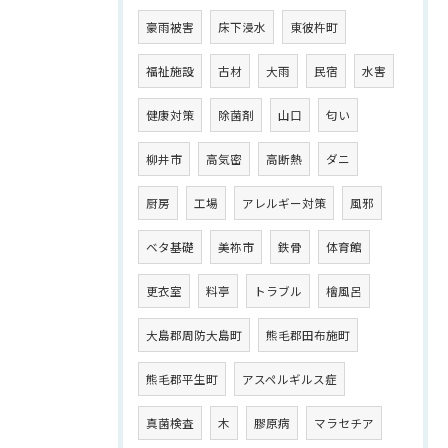
豪雨被害
床下浸水
東彼杵町
福祉施設
古材
大雨
民宿
水害
健康対策
除菌剤
山口
匂い
柳井市
高気密
高断熱
ダニ
厨房
工場
アレルギー対策
風邪
ベタ基礎
美祢市
鉄骨
体育館
更衣室
料亭
トラブル
檜風呂
大島郡周防大島町
熊毛郡田布施町
熊毛郡平生町
アスペルギルス症
真菌検査
木
膠原病
マラセチア