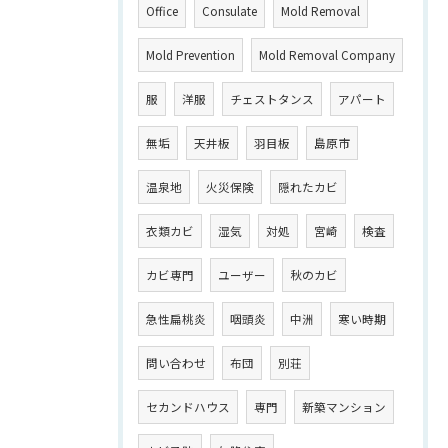
Office
Consulate
Mold Removal
Mold Prevention
Mold Removal Company
服
洋服
チェストタンス
アパート
無垢
天井板
羽目板
島原市
温泉地
火災保険
隠れたカビ
衣類カビ
湿気
対処
宮崎
検査
カビ専門
ユーザー
秋のカビ
急性扁桃炎
咽頭炎
中洲
寒い時期
問い合わせ
布団
別荘
セカンドハウス
専門
新築マンション