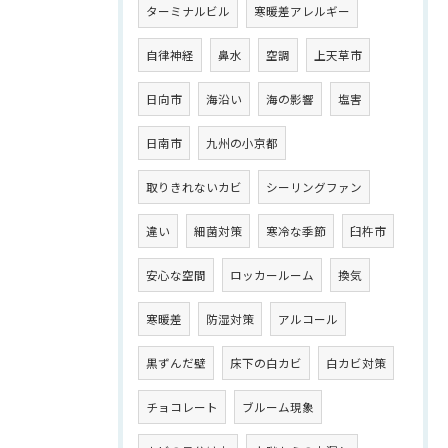
ターミナルビル
寒暖差アレルギー
自律神経
鼻水
空調
上天草市
日向市
海沿い
海の影響
塩害
日南市
九州の小京都
取りきれないカビ
シーリングファン
違い
細菌対策
寒冷な季節
臼杵市
安心な空間
ロッカールーム
換気
寒暖差
防湿対策
アルコール
黒ずんだ壁
床下の白カビ
白カビ対策
チョコレート
ブルーム現象