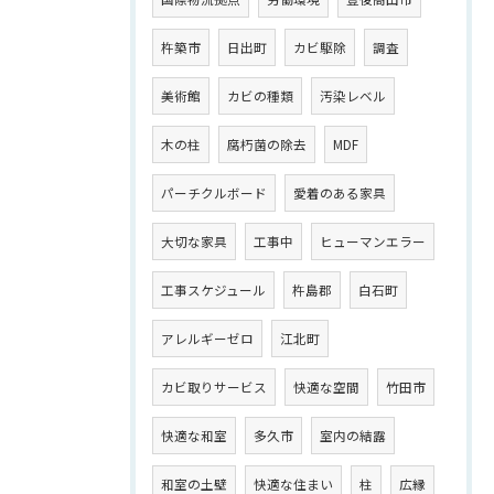
杵築市
日出町
カビ駆除
調査
美術館
カビの種類
汚染レベル
木の柱
腐朽菌の除去
MDF
パーチクルボード
愛着のある家具
大切な家具
工事中
ヒューマンエラー
工事スケジュール
杵島郡
白石町
アレルギーゼロ
江北町
カビ取りサービス
快適な空間
竹田市
快適な和室
多久市
室内の結露
和室の土壁
快適な住まい
柱
広縁