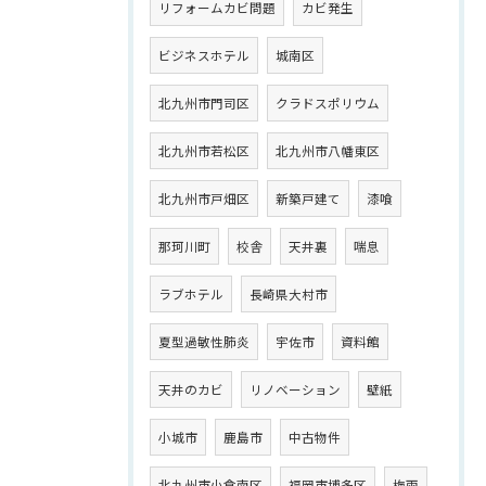
リフォームカビ問題
カビ発生
ビジネスホテル
城南区
北九州市門司区
クラドスポリウム
北九州市若松区
北九州市八幡東区
北九州市戸畑区
新築戸建て
漆喰
那珂川町
校舎
天井裏
喘息
ラブホテル
長崎県大村市
夏型過敏性肺炎
宇佐市
資料館
天井のカビ
リノベーション
壁紙
小城市
鹿島市
中古物件
北九州市小倉南区
福岡市博多区
梅雨