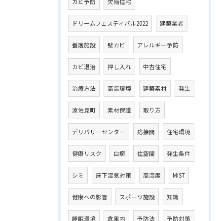
カビ予防
欠陥住宅
ドリームフェスティバル2022
建築業者
養護施設
壁カビ
アレルギー予防
カビ退治
押し入れ
中古住宅
治療方法
高温環境
建築素材
発生
波佐見町
素材保護
取り方
デリバリーセンター
応接間
住宅環境
健康リスク
白癬
住空間
発生条件
シミ
床下湿気対策
高湿度
MIST
健康への影響
スポーツ施設
知識
睡眠環境
倉庫内
予防法
予防対策