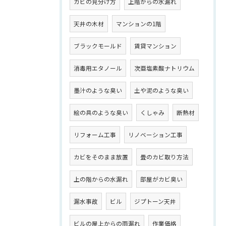
カビの見分け方
上階からの水漏れ
天井の木材
マンションの1階
ブラックモールド
賃貸マンション
消毒用エタノール
次亜塩素酸ナトリウム
墨汁のような臭い
土や泥のような臭い
絵の具のような臭い
くしゃみ
断熱材
リフォーム工事
リノベーション工事
カビをそのまま放置
畳のカビ取り方法
上の階からの水漏れ
部屋がカビ臭い
漏水事故
ビル
ジプトーン天井
ビルの屋上からの雨漏れ
作業価格