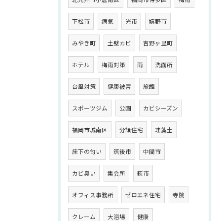
下松市
病気
光市
嬉野市
みやき町
土壁カビ
吉野ヶ里町
ホテル
梅雨対策
雨
洗面所
台風対策
健康被害
旅館
スポーツジム
公園
カビシーズン
福岡市城南区
分譲住宅
珪藻土
床下の匂い
筑後市
中間市
カビ臭い
集会所
萩市
オフィス事務所
ゼロエネ住宅
寺院
クレーム
大浴場
健康