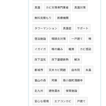
真菌
カビ対策専門業者
真菌対策
無料見積もり
医療機関
タワーマンション
真菌症
サポート
宿泊施設
咽頭炎対策
一戸建て
喉
イガイガ
喉の痛み
暖房
カビ感染
床下湿気
床下基礎断熱
解決
都城市
天井カビ問題
由布院
糸島
雷山の森
阿蘇
南小国町満願寺
北九州
建物漏水
保育施設
安心な環境
エアコンカビ
戸建て