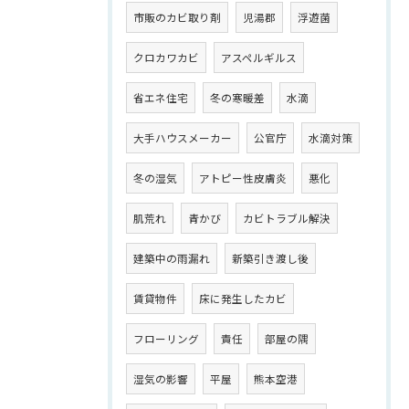
市販のカビ取り剤
児湯郡
浮遊菌
クロカワカビ
アスペルギルス
省エネ住宅
冬の寒暖差
水滴
大手ハウスメーカー
公官庁
水滴対策
冬の湿気
アトピー性皮膚炎
悪化
肌荒れ
青かび
カビトラブル解決
建築中の雨漏れ
新築引き渡し後
賃貸物件
床に発生したカビ
フローリング
責任
部屋の隅
湿気の影響
平屋
熊本空港