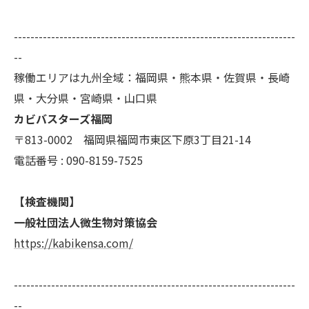
用停止の手続を定めさせて頂いております。
ご本人である事を確認のうえ、対応させて頂きま
--------------------------------------------------------------------
す。
--
個人情報の開示･訂正･削除・利用停止の具体的手続
稼働エリアは九州全域：福岡県・熊本県・佐賀県・長崎
きにつきましては、お電話でお問合せ下さい。
県・大分県・宮崎県・山口県
カビバスターズ福岡
〒813-0002 福岡県福岡市東区下原3丁目21-14
電話番号 : 090-8159-7525
【検査機関】
一般社団法人微生物対策協会
https://kabikensa.com/
--------------------------------------------------------------------
--