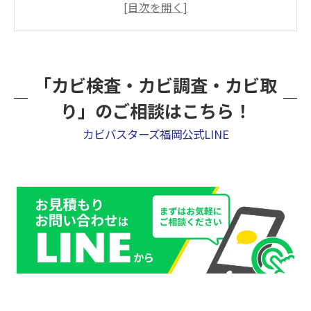
原因①：コンクリートから放出される「膨
大な水分」
原因②：換気システム稼働前の「超・高気
「カビ検査・カビ調査・カビ取
密空間」
り」のご相談はこちら！
原因③：熊本市特有の「盆地気候（高温多
湿）」と長雨
カビバスターズ福岡公式LINE
【建設業者様必見】カビトラブルを放置・隠蔽
する「3つの破滅的リスク」
大工や美装業者による「間違ったカビ取り」が
現場を悪化させる
トラブルを円満に解決するカビバスターズの
「カビ菌検査・汚染調査」
工期を遅らせずカビを完全死滅！「MIST工法
®」が選ばれる理由