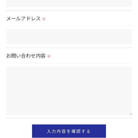
これらの委託先に対しては個人情報保護契約等の措
置をとり、適切な監督を行います。
メールアドレス
※
＜個人情報の安全管理＞
当社では、個人情報の漏洩等がなされないよう、適
切に安全管理対策を実施します。
お問い合わせ内容
※
＜個人情報を与えなかった場合に生じる結果＞
必要な情報を頂けない場合は、それに対応した当社
のサービスをご提供できない場合がございますので
予めご了承ください。
＜個人情報の開示･訂正・削除･利用停止の手続につ
いて＞
当社では、お客様の個人情報の開示･訂正･削除・利