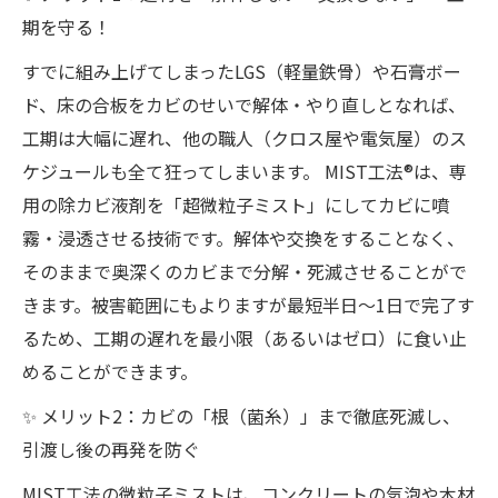
期を守る！
すでに組み上げてしまったLGS（軽量鉄骨）や石膏ボー
ド、床の合板をカビのせいで解体・やり直しとなれば、
工期は大幅に遅れ、他の職人（クロス屋や電気屋）のス
ケジュールも全て狂ってしまいます。 MIST工法®は、専
用の除カビ液剤を「超微粒子ミスト」にしてカビに噴
霧・浸透させる技術です。解体や交換をすることなく、
そのままで奥深くのカビまで分解・死滅させることがで
きます。被害範囲にもよりますが最短半日〜1日で完了す
るため、工期の遅れを最小限（あるいはゼロ）に食い止
めることができます。
✨ メリット2：カビの「根（菌糸）」まで徹底死滅し、
引渡し後の再発を防ぐ
MIST工法の微粒子ミストは、コンクリートの気泡や木材