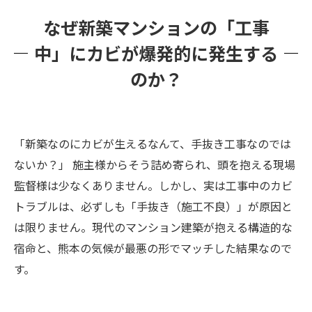
お問い合わせから緊急出動・報告書提出までの
なぜ新築マンションの「工事
流れ
中」にカビが爆発的に発生する
建設業者様からよくあるご質問（FAQ）
のか？
まとめ：熊本のマンション建設トラブルはカビ
バスターズ福岡へ！
「新築なのにカビが生えるなんて、手抜き工事なのでは
ないか？」 施主様からそう詰め寄られ、頭を抱える現場
監督様は少なくありません。しかし、実は工事中のカビ
トラブルは、必ずしも「手抜き（施工不良）」が原因と
は限りません。現代のマンション建築が抱える構造的な
宿命と、熊本の気候が最悪の形でマッチした結果なので
す。