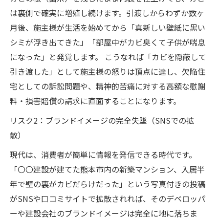
は裏側で確実に増殖し続けます。引渡しからわずか数ヶ
月後、施主様が生活を始めてから「真新しい壁紙に黒い
シミが浮き出てきた」「部屋中がカビ臭くて子供が喘息
になった」と発覚します。 こうなれば「カビを隠蔽して
引き渡した」として施主様の怒りは頂点に達し、欠陥住
宅としての訴訟問題や、精神的苦痛に対する高額な慰謝
料・損害賠償の請求に直面することになります。
リスク2：ブランドイメージの完全失墜（SNSでの拡
散）
現代は、消費者が簡単に情報を発信できる時代です。
「〇〇建設が建てた熊本市内の新築マンション、入居半
年で壁の裏がカビだらけだった」という写真付きの投稿
がSNSや口コミサイトで拡散されれば、そのデベロッパ
ーや建設会社のブランドイメージは完全に地に落ちま