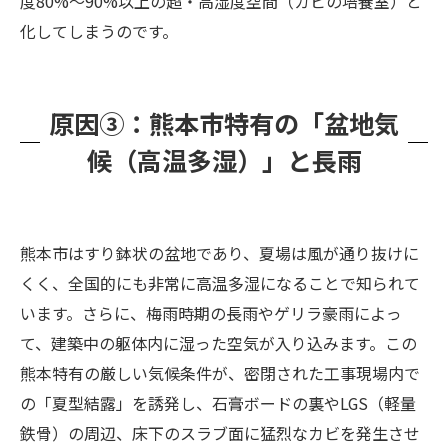
度80%〜90%以上の超・高湿度空間（カビの培養室）と
化してしまうのです。
原因③：熊本市特有の「盆地気
候（高温多湿）」と長雨
熊本市はすり鉢状の盆地であり、夏場は風が通り抜けに
くく、全国的にも非常に高温多湿になることで知られて
います。さらに、梅雨時期の長雨やゲリラ豪雨によっ
て、建築中の躯体内に湿った空気が入り込みます。この
熊本特有の厳しい気候条件が、密閉された工事現場内で
の「夏型結露」を誘発し、石膏ボードの裏やLGS（軽量
鉄骨）の周辺、床下のスラブ面に猛烈なカビを発生させ