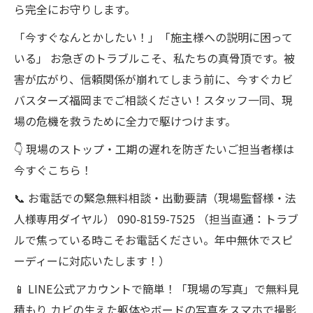
ら完全にお守りします。
「今すぐなんとかしたい！」「施主様への説明に困って
いる」 お急ぎのトラブルこそ、私たちの真骨頂です。被
害が広がり、信頼関係が崩れてしまう前に、今すぐカビ
バスターズ福岡までご相談ください！スタッフ一同、現
場の危機を救うために全力で駆けつけます。
👇 現場のストップ・工期の遅れを防ぎたいご担当者様は
今すぐこちら！
📞 お電話での緊急無料相談・出動要請（現場監督様・法
人様専用ダイヤル） 090-8159-7525 （担当直通：トラブ
ルで焦っている時こそお電話ください。年中無休でスピ
ーディーに対応いたします！）
📱 LINE公式アカウントで簡単！「現場の写真」で無料見
積もり カビの生えた躯体やボードの写真をスマホで撮影