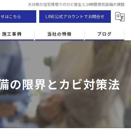
大分県の住宅環境でのカビ発生と24時間換気設備の課題
わせはこちら
LINE公式アカウントでお問合せ
施工事例
当社の特徴
ブログ
カビ除去
防カビ
設備の限界とカビ対策法
カビ専門
ZEH住宅
カビ検査