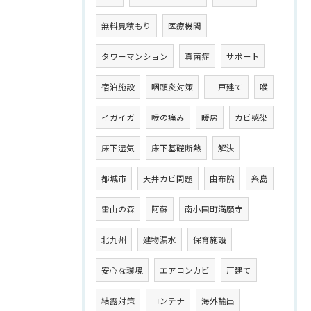
無料見積もり
医療機関
タワーマンション
真菌症
サポート
宿泊施設
咽頭炎対策
一戸建て
喉
イガイガ
喉の痛み
暖房
カビ感染
床下湿気
床下基礎断熱
解決
都城市
天井カビ問題
由布院
糸島
雷山の森
阿蘇
南小国町満願寺
北九州
建物漏水
保育施設
安心な環境
エアコンカビ
戸建て
結露対策
コンテナ
海外輸出