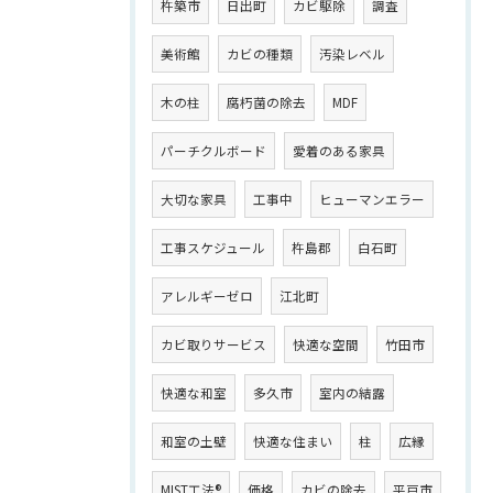
杵築市
日出町
カビ駆除
調査
美術館
カビの種類
汚染レベル
木の柱
腐朽菌の除去
MDF
パーチクルボード
愛着のある家具
大切な家具
工事中
ヒューマンエラー
工事スケジュール
杵島郡
白石町
アレルギーゼロ
江北町
カビ取りサービス
快適な空間
竹田市
快適な和室
多久市
室内の結露
和室の土壁
快適な住まい
柱
広縁
MIST工法®
価格
カビの除去
平戸市