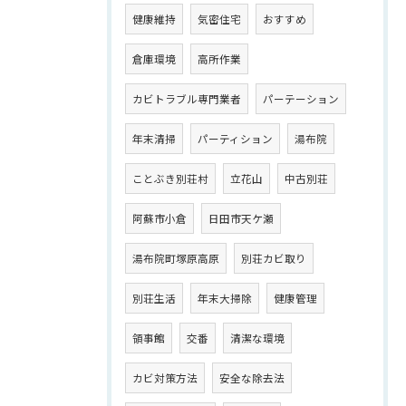
健康維持
気密住宅
おすすめ
倉庫環境
高所作業
カビトラブル専門業者
パーテーション
年末清掃
パーティション
湯布院
ことぶき別荘村
立花山
中古別荘
阿蘇市小倉
日田市天ケ瀬
湯布院町塚原高原
別荘カビ取り
別荘生活
年末大掃除
健康管理
領事館
交番
清潔な環境
カビ対策方法
安全な除去法