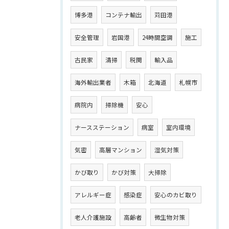
博多港
コンテナ輸出
苅田港
安全管理
岩国港
24時間空調
施工
古民家
清掃
税関
輸入品
海外輸出業者
木箱
北海道
札幌市
病院内
掃除機
安心
ナースステーション
病室
室内環境
気密
高層マンション
湿気対策
かび取り
かび対策
大掃除
アレルギー症
感染症
安心のカビ取り
老人介護施設
高齢者
微生物対策