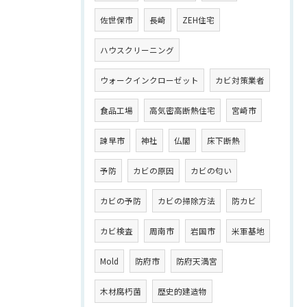
佐世保市
長崎
ZEH住宅
ハウスクリーニング
ウォークインクローゼット
カビ対策業者
食品工場
高気密高断熱住宅
宮崎市
諫早市
神社
仏閣
床下断熱
予防
カビの原因
カビの匂い
カビの予防
カビの掃除方法
防カビ
カビ検査
周南市
岩国市
米軍基地
Mold
防府市
防府天満宮
木材腐朽菌
歴史的建造物