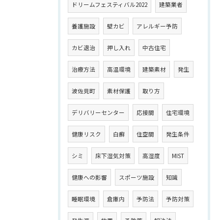
ドリームフェスティバル2022
建築業者
養護施設
壁カビ
アレルギー予防
カビ退治
押し入れ
中古住宅
治療方法
高温環境
建築素材
発生
波佐見町
素材保護
取り方
デリバリーセンター
応接間
住宅環境
健康リスク
白癬
住空間
発生条件
シミ
床下湿気対策
高湿度
MIST
健康への影響
スポーツ施設
知識
睡眠環境
倉庫内
予防法
予防対策