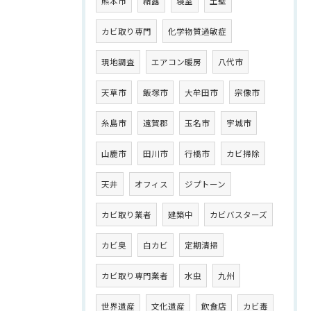
熊本市
結露
寝室
土壁
カビ取り専門
化学物質過敏症
現地調査
エアコン暖房
八代市
天草市
飯塚市
大牟田市
宗像市
糸島市
遠賀郡
玉名市
宇城市
山鹿市
田川市
行橋市
カビ掃除
天井
オフィス
ジプトーン
カビ取り業者
建築中
カビバスターズ
カビ臭
白カビ
定期清掃
カビ取り専門業者
水虫
九州
世界遺産
文化遺産
飲食店
カビ毒