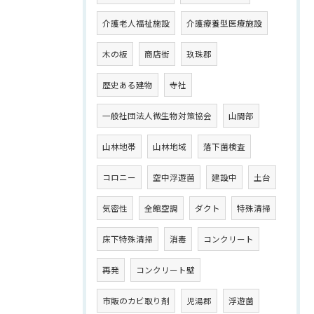
介護老人福祉施設
介護療養型医療施設
木の板
商店街
玖珠郡
歴史ある建物
寺社
一般社団法人微生物対策協会
山間部
山林地帯
山林地域
落下菌検査
コロニー
空中浮遊菌
建設中
土台
気密性
全館空調
ダクト
特殊清掃
床下特殊清掃
消毒
コンクリート
再発
コンクリート壁
市販のカビ取り剤
児湯郡
浮遊菌