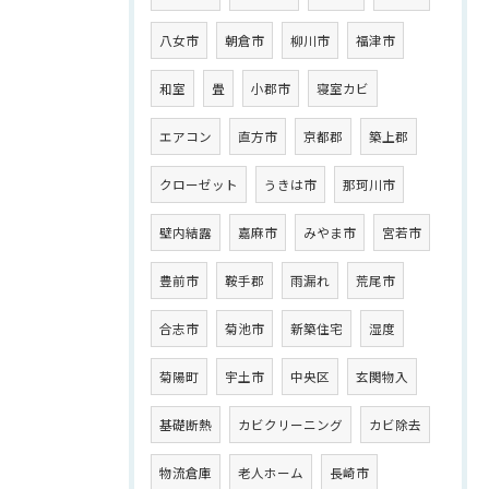
八女市
朝倉市
柳川市
福津市
和室
畳
小郡市
寝室カビ
エアコン
直方市
京都郡
築上郡
クローゼット
うきは市
那珂川市
壁内結露
嘉麻市
みやま市
宮若市
豊前市
鞍手郡
雨漏れ
荒尾市
合志市
菊池市
新築住宅
湿度
菊陽町
宇土市
中央区
玄関物入
基礎断熱
カビクリーニング
カビ除去
物流倉庫
老人ホーム
長崎市