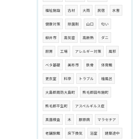
福祉施設
古材
大雨
民宿
水害
健康対策
除菌剤
山口
匂い
柳井市
高気密
高断熱
ダニ
厨房
工場
アレルギー対策
風邪
ベタ基礎
美祢市
鉄骨
体育館
更衣室
料亭
トラブル
檜風呂
大島郡周防大島町
熊毛郡田布施町
熊毛郡平生町
アスペルギルス症
真菌検査
木
膠原病
マラセチア
老舗旅館
床下換気
浴室
建築途中