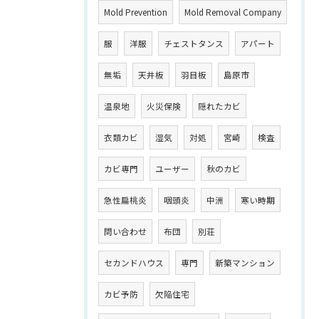
Mold Prevention
Mold Removal Company
服
洋服
チェストタンス
アパート
無垢
天井板
羽目板
島原市
温泉地
火災保険
隠れたカビ
衣類カビ
湿気
対処
宮崎
検査
カビ専門
ユーザー
秋のカビ
急性扁桃炎
咽頭炎
中洲
寒い時期
問い合わせ
布団
別荘
セカンドハウス
専門
新築マンション
カビ予防
欠陥住宅