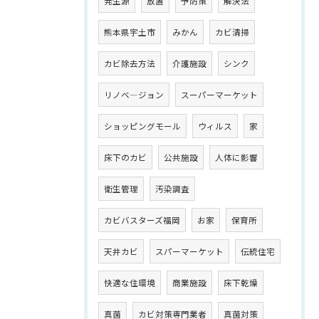
発生源
放置
予防策
解決法
熊本県宇土市
みかん
カビ清掃
カビ除去方法
介護施設
シンク
リノベ―ジョン
スーパーマーケット
ショッピングモール
ウィルス
家
床下のカビ
公共施設
人体に影響
衛生管理
汚染調査
カビバスターズ福岡
お家
保育所
天井カビ
スパーマーケット
伝統住宅
快適な住環境
商業施設
床下乾燥
真菌
カビ対策専門業者
真菌対策