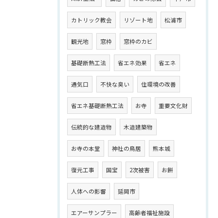
カトリック教会
リゾート地
松浦市
観光地
窓枠
窓枠のカビ
基礎断熱工法
省エネ効果
省エネ
通気口
不快な臭い
住環境の改善
省エネ基礎断熱工法
お寺
重要文化財
伝統的な建造物
木造建築物
お寺の本堂
神社の鳥居
熊本城
復元工事
国宝
2次被害
お餅
人体への影響
延岡市
エアーサンプラー
高齢者福祉施設