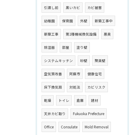
引渡し前
黒いカビ
カビ被害
幼稚園
保育園
外壁
新築工事中
新築工事
第1種機械換気設備
悪臭
除湿器
部屋
塗り壁
システムキッチン
砂壁
聚楽壁
空気質改善
阿蘇市
健康住宅
床下換気扇
対処法
カビリスク
乾燥
トイレ
倉庫
建材
天井カビ取り
Fukuoka Prefecture
Office
Consulate
Mold Removal