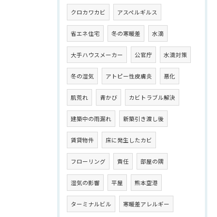
クロカワカビ
アスペルギルス
省エネ住宅
冬の寒暖差
水滴
大手ハウスメーカー
公官庁
水滴対策
冬の湿気
アトピー性皮膚炎
悪化
肌荒れ
青かび
カビトラブル解決
建築中の雨漏れ
新築引き渡し後
賃貸物件
床に発生したカビ
フローリング
責任
部屋の隅
湿気の影響
平屋
熊本空港
ターミナルビル
寒暖差アレルギー