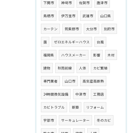
下関市
神埼市
佐賀市
唐津市
鳥栖市
伊万里市
武雄市
山口県
カーテン
筑紫野市
大分市
別府市
菌
ゼロエネルギーハウス
台風
福岡県
ハウスメーカー
影響
木材
建物
秋雨前線
人体
カビ繁殖
専門業者
山口市
高気密高断熱
24時間換気設備
中津市
工務店
カビトラブル
新築
リフォーム
宇部市
サーキュレーター
冬のカビ