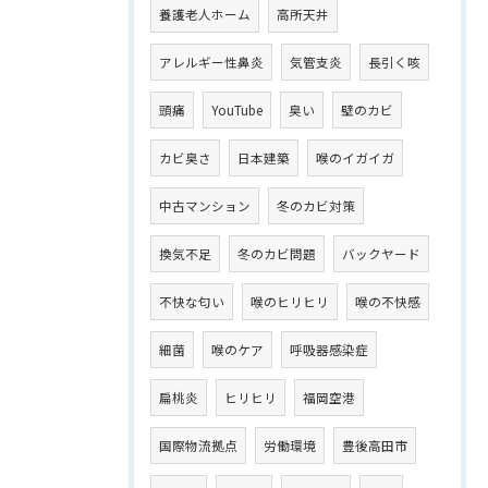
養護老人ホーム
高所天井
アレルギー性鼻炎
気管支炎
長引く咳
頭痛
YouTube
臭い
壁のカビ
カビ臭さ
日本建築
喉のイガイガ
中古マンション
冬のカビ対策
換気不足
冬のカビ問題
バックヤード
不快な匂い
喉のヒリヒリ
喉の不快感
細菌
喉のケア
呼吸器感染症
扁桃炎
ヒリヒリ
福岡空港
国際物流拠点
労働環境
豊後高田市