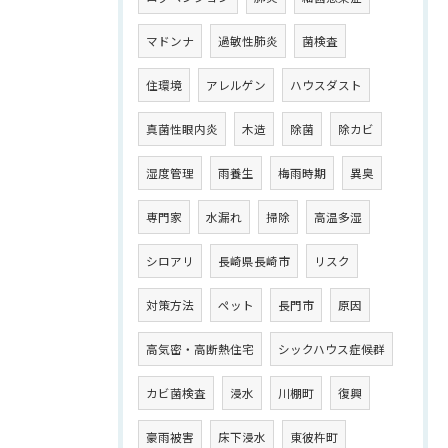
マドンナ
過敏性肺炎
菌検査
住環境
アレルゲン
ハウスダスト
真菌性眼内炎
木造
除菌
除カビ
湿度管理
雨養生
梅雨時期
異臭
専門家
水漏れ
掃除
高温多湿
シロアリ
長崎県長崎市
リスク
対策方法
ペット
長門市
原因
高気密・高断熱住宅
シックハウス症候群
カビ菌検査
浸水
川棚町
復興
豪雨被害
床下浸水
東彼杵町