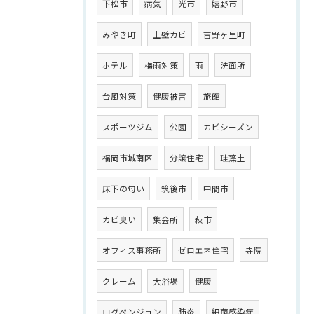
下松市
病気
光市
嬉野市
みやき町
土壁カビ
吉野ヶ里町
ホテル
梅雨対策
雨
洗面所
台風対策
健康被害
旅館
スポーツジム
公園
カビシーズン
福岡市城南区
分譲住宅
珪藻土
床下の匂い
筑後市
中間市
カビ臭い
集会所
萩市
オフィス事務所
ゼロエネ住宅
寺院
クレーム
大浴場
健康
ログペンジョン
肺炎
細菌感染症