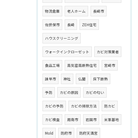
物流倉庫
老人ホーム
長崎市
佐世保市
長崎
ZEH住宅
ハウスクリーニング
ウォークインクローゼット
カビ対策業者
食品工場
高気密高断熱住宅
宮崎市
諫早市
神社
仏閣
床下断熱
予防
カビの原因
カビの匂い
カビの予防
カビの掃除方法
防カビ
カビ検査
周南市
岩国市
米軍基地
Mold
防府市
防府天満宮