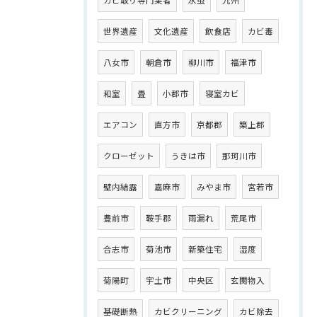
カビ取り専門業者
水虫
九州
世界遺産
文化遺産
飲食店
カビ毒
八女市
朝倉市
柳川市
福津市
和室
畳
小郡市
寝室カビ
エアコン
直方市
京都郡
築上郡
クローゼット
うきは市
那珂川市
壁内結露
嘉麻市
みやま市
宮若市
豊前市
鞍手郡
雨漏れ
荒尾市
合志市
菊池市
新築住宅
湿度
菊陽町
宇土市
中央区
玄関物入
基礎断熱
カビクリーニング
カビ除去