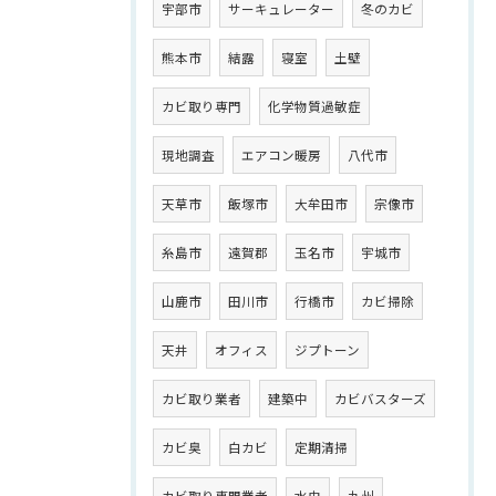
宇部市
サーキュレーター
冬のカビ
熊本市
結露
寝室
土壁
カビ取り専門
化学物質過敏症
現地調査
エアコン暖房
八代市
天草市
飯塚市
大牟田市
宗像市
糸島市
遠賀郡
玉名市
宇城市
山鹿市
田川市
行橋市
カビ掃除
天井
オフィス
ジプトーン
カビ取り業者
建築中
カビバスターズ
カビ臭
白カビ
定期清掃