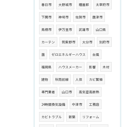
春日市
大野城市
糟屋郡
太宰府市
下関市
神埼市
佐賀市
唐津市
鳥栖市
伊万里市
武雄市
山口県
カーテン
筑紫野市
大分市
別府市
菌
ゼロエネルギーハウス
台風
福岡県
ハウスメーカー
影響
木材
建物
秋雨前線
人体
カビ繁殖
専門業者
山口市
高気密高断熱
24時間換気設備
中津市
工務店
カビトラブル
新築
リフォーム