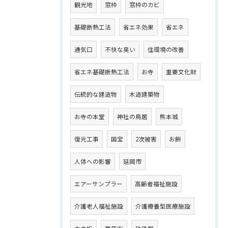
観光地
窓枠
窓枠のカビ
基礎断熱工法
省エネ効果
省エネ
通気口
不快な臭い
住環境の改善
省エネ基礎断熱工法
お寺
重要文化財
伝統的な建造物
木造建築物
お寺の本堂
神社の鳥居
熊本城
復元工事
国宝
2次被害
お餅
人体への影響
延岡市
エアーサンプラー
高齢者福祉施設
介護老人福祉施設
介護療養型医療施設