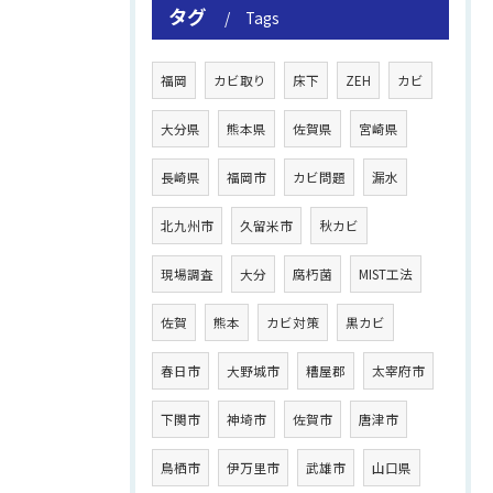
タグ
Tags
福岡
カビ取り
床下
ZEH
カビ
大分県
熊本県
佐賀県
宮崎県
長崎県
福岡市
カビ問題
漏水
北九州市
久留米市
秋カビ
現場調査
大分
腐朽菌
MIST工法
佐賀
熊本
カビ対策
黒カビ
春日市
大野城市
糟屋郡
太宰府市
下関市
神埼市
佐賀市
唐津市
鳥栖市
伊万里市
武雄市
山口県