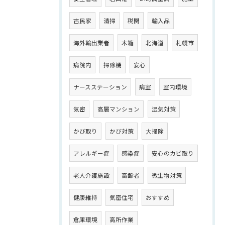
古民家
清掃
税関
輸入品
海外輸出業者
木箱
北海道
札幌市
病院内
掃除機
安心
ナースステーション
病室
室内環境
気密
高層マンション
湿気対策
かび取り
かび対策
大掃除
アレルギー症
感染症
安心のカビ取り
老人介護施設
高齢者
微生物対策
健康維持
気密住宅
おすすめ
倉庫環境
高所作業