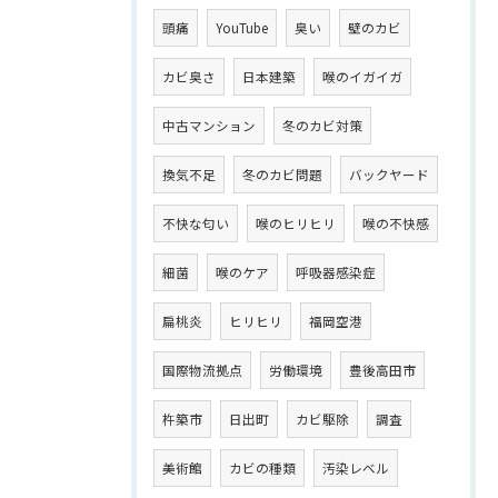
頭痛
YouTube
臭い
壁のカビ
カビ臭さ
日本建築
喉のイガイガ
中古マンション
冬のカビ対策
換気不足
冬のカビ問題
バックヤード
不快な匂い
喉のヒリヒリ
喉の不快感
細菌
喉のケア
呼吸器感染症
扁桃炎
ヒリヒリ
福岡空港
国際物流拠点
労働環境
豊後高田市
杵築市
日出町
カビ駆除
調査
美術館
カビの種類
汚染レベル