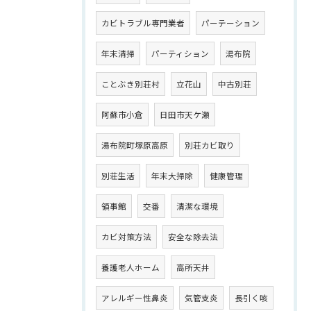
カビトラブル専門業者
パーテーション
年末清掃
パーティション
湯布院
ことぶき別荘村
立花山
中古別荘
阿蘇市小倉
日田市天ケ瀬
湯布院町塚原高原
別荘カビ取り
別荘生活
年末大掃除
健康管理
領事館
交番
清潔な環境
カビ対策方法
安全な除去法
養護老人ホーム
高所天井
アレルギー性鼻炎
気管支炎
長引く咳