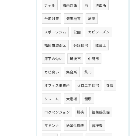
ホテル
梅雨対策
雨
洗面所
台風対策
健康被害
旅館
スポーツジム
公園
カビシーズン
福岡市城南区
分譲住宅
珪藻土
床下の匂い
筑後市
中間市
カビ臭い
集会所
萩市
オフィス事務所
ゼロエネ住宅
寺院
クレーム
大浴場
健康
ログペンジョン
肺炎
細菌感染症
マドンナ
過敏性肺炎
菌検査