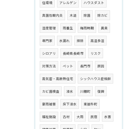
住環境
アレルゲン
ハウスダスト
真菌性眼内炎
木造
除菌
除カビ
湿度管理
雨養生
梅雨時期
異臭
専門家
水漏れ
掃除
高温多湿
シロアリ
長崎県長崎市
リスク
対策方法
ペット
長門市
原因
高気密・高断熱住宅
シックハウス症候群
カビ菌検査
浸水
川棚町
復興
豪雨被害
床下浸水
東彼杵町
福祉施設
古材
大雨
民宿
水害