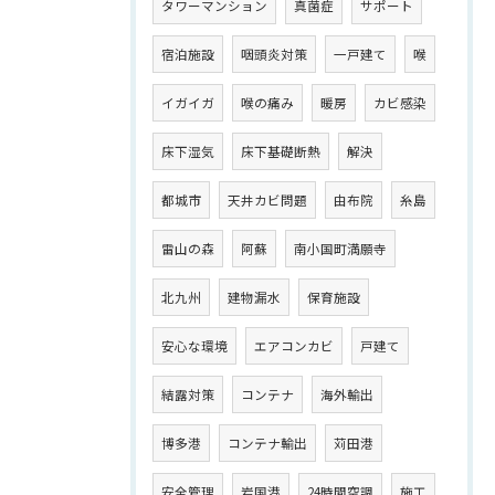
タワーマンション
真菌症
サポート
宿泊施設
咽頭炎対策
一戸建て
喉
イガイガ
喉の痛み
暖房
カビ感染
床下湿気
床下基礎断熱
解決
都城市
天井カビ問題
由布院
糸島
雷山の森
阿蘇
南小国町満願寺
北九州
建物漏水
保育施設
安心な環境
エアコンカビ
戸建て
結露対策
コンテナ
海外輸出
博多港
コンテナ輸出
苅田港
安全管理
岩国港
24時間空調
施工