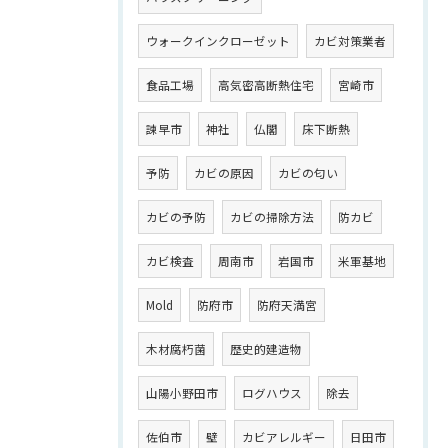
ウォークインクローゼット
カビ対策業者
食品工場
高気密高断熱住宅
宮崎市
諫早市
神社
仏閣
床下断熱
予防
カビの原因
カビの匂い
カビの予防
カビの掃除方法
防カビ
カビ検査
周南市
岩国市
米軍基地
Mold
防府市
防府天満宮
木材腐朽菌
歴史的建造物
山陽小野田市
ログハウス
除去
佐伯市
壁
カビアレルギー
日田市