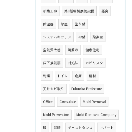
新築工事
第1種機械換気設備
悪臭
除湿器
部屋
塗り壁
システムキッチン
砂壁
聚楽壁
空気質改善
阿蘇市
健康住宅
床下換気扇
対処法
カビリスク
乾燥
トイレ
倉庫
建材
天井カビ取り
Fukuoka Prefecture
Office
Consulate
Mold Removal
Mold Prevention
Mold Removal Company
服
洋服
チェストタンス
アパート