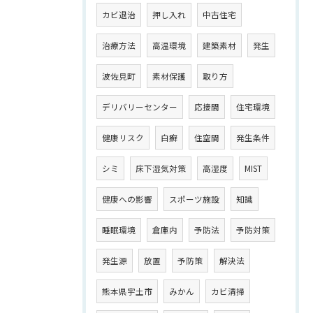
カビ退治
押し入れ
中古住宅
治療方法
高温環境
建築素材
発生
波佐見町
素材保護
取り方
デリバリーセンター
応接間
住宅環境
健康リスク
白癬
住空間
発生条件
シミ
床下湿気対策
高湿度
MIST
健康への影響
スポーツ施設
知識
睡眠環境
倉庫内
予防法
予防対策
発生源
放置
予防策
解決法
熊本県宇土市
みかん
カビ清掃