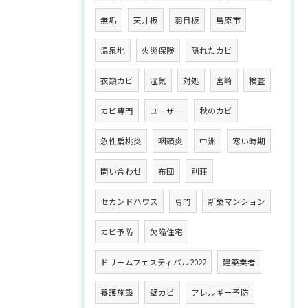
無垢
天井板
羽目板
島原市
温泉地
火災保険
隠れたカビ
衣類カビ
湿気
対処
宮崎
検査
カビ専門
ユーザー
秋のカビ
急性扁桃炎
咽頭炎
中洲
寒い時期
問い合わせ
布団
別荘
セカンドハウス
専門
新築マンション
カビ予防
欠陥住宅
ドリームフェスティバル2022
建築業者
養護施設
壁カビ
アレルギー予防