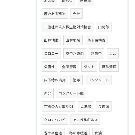
木の板
商店街
玖珠郡
歴史ある建物
寺社
一般社団法人微生物対策協会
山間部
山林地帯
山林地域
落下菌検査
コロニー
空中浮遊菌
建設中
土台
気密性
全館空調
ダクト
特殊清掃
床下特殊清掃
消毒
コンクリート
再発
コンクリート壁
市販のカビ取り剤
児湯郡
浮遊菌
クロカワカビ
アスペルギルス
省エネ住宅
冬の寒暖差
水滴