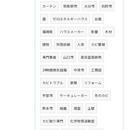
カーテン
筑紫野市
大分市
別府市
菌
ゼロエネルギーハウス
台風
福岡県
ハウスメーカー
影響
木材
建物
秋雨前線
人体
カビ繁殖
専門業者
山口市
高気密高断熱
24時間換気設備
中津市
工務店
カビトラブル
新築
リフォーム
宇部市
サーキュレーター
冬のカビ
熊本市
結露
寝室
土壁
カビ取り専門
化学物質過敏症