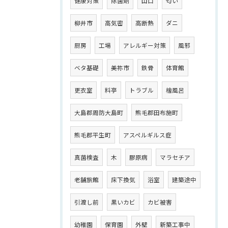
健康対策
除菌剤
山口
匂い
柳井市
高気密
高断熱
ダニ
厨房
工場
アレルギー対策
風邪
ベタ基礎
美祢市
鉄骨
体育館
更衣室
料亭
トラブル
檜風呂
大島郡周防大島町
熊毛郡田布施町
熊毛郡平生町
アスペルギルス症
真菌検査
木
膠原病
マラセチア
老舗旅館
床下換気
浴室
建築途中
引渡し前
黒いカビ
カビ被害
幼稚園
保育園
外壁
新築工事中