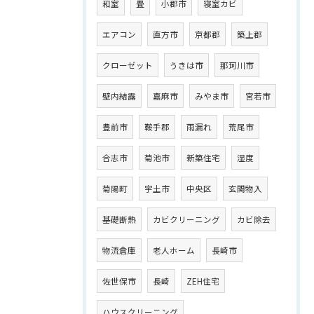
和室
畳
小郡市
寝室カビ
エアコン
直方市
京都郡
築上郡
クローゼット
うきは市
那珂川市
壁内結露
嘉麻市
みやま市
宮若市
豊前市
鞍手郡
雨漏れ
荒尾市
合志市
菊池市
新築住宅
湿度
菊陽町
宇土市
中央区
玄関物入
基礎断熱
カビクリーニング
カビ除去
物流倉庫
老人ホーム
長崎市
佐世保市
長崎
ZEH住宅
ハウスクリーニング