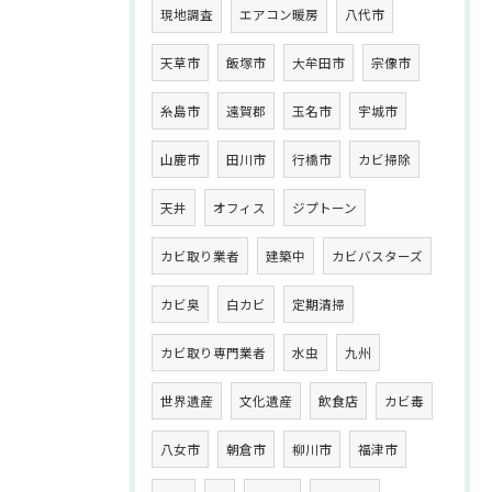
現地調査
エアコン暖房
八代市
天草市
飯塚市
大牟田市
宗像市
糸島市
遠賀郡
玉名市
宇城市
山鹿市
田川市
行橋市
カビ掃除
天井
オフィス
ジプトーン
カビ取り業者
建築中
カビバスターズ
カビ臭
白カビ
定期清掃
カビ取り専門業者
水虫
九州
世界遺産
文化遺産
飲食店
カビ毒
八女市
朝倉市
柳川市
福津市