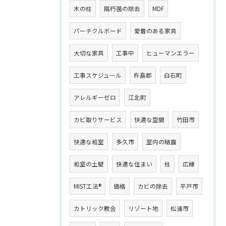
木の柱
腐朽菌の除去
MDF
パーチクルボード
愛着のある家具
大切な家具
工事中
ヒューマンエラー
工事スケジュール
杵島郡
白石町
アレルギーゼロ
江北町
カビ取りサービス
快適な空間
竹田市
快適な和室
多久市
室内の結露
和室の土壁
快適な住まい
柱
広縁
MIST工法®
価格
カビの除去
平戸市
カトリック教会
リゾート地
松浦市