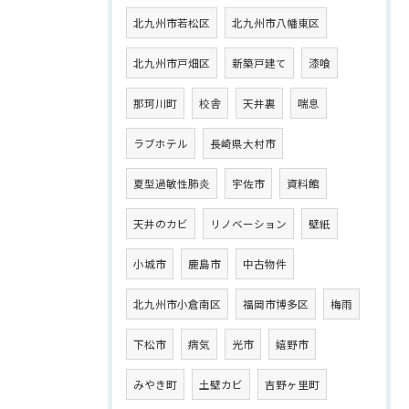
北九州市若松区
北九州市八幡東区
北九州市戸畑区
新築戸建て
漆喰
那珂川町
校舎
天井裏
喘息
ラブホテル
長崎県大村市
夏型過敏性肺炎
宇佐市
資料館
天井のカビ
リノベーション
壁紙
小城市
鹿島市
中古物件
北九州市小倉南区
福岡市博多区
梅雨
下松市
病気
光市
嬉野市
みやき町
土壁カビ
吉野ヶ里町