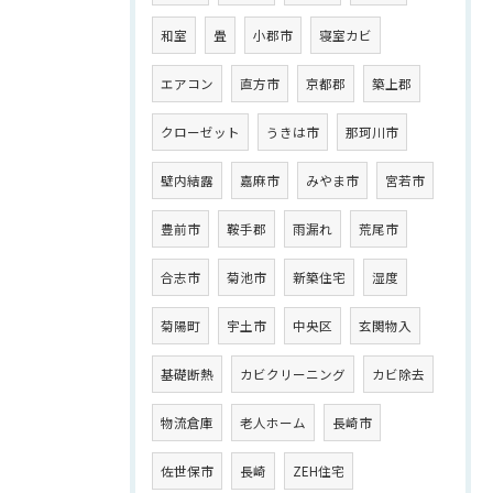
和室
畳
小郡市
寝室カビ
エアコン
直方市
京都郡
築上郡
クローゼット
うきは市
那珂川市
壁内結露
嘉麻市
みやま市
宮若市
豊前市
鞍手郡
雨漏れ
荒尾市
合志市
菊池市
新築住宅
湿度
菊陽町
宇土市
中央区
玄関物入
基礎断熱
カビクリーニング
カビ除去
物流倉庫
老人ホーム
長崎市
佐世保市
長崎
ZEH住宅