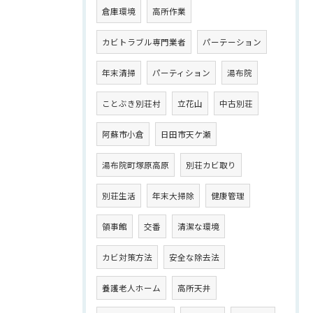
倉庫環境
高所作業
カビトラブル専門業者
パーテーション
年末清掃
パーティション
湯布院
ことぶき別荘村
立花山
中古別荘
阿蘇市小倉
日田市天ケ瀬
湯布院町塚原高原
別荘カビ取り
別荘生活
年末大掃除
健康管理
領事館
交番
清潔な環境
カビ対策方法
安全な除去法
養護老人ホーム
高所天井