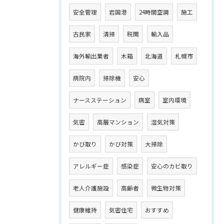
安全管理
岩国港
24時間空調
施工
古民家
清掃
税関
輸入品
海外輸出業者
木箱
北海道
札幌市
病院内
掃除機
安心
ナースステーション
病室
室内環境
気密
高層マンション
湿気対策
かび取り
かび対策
大掃除
アレルギー症
感染症
安心のカビ取り
老人介護施設
高齢者
微生物対策
健康維持
気密住宅
おすすめ