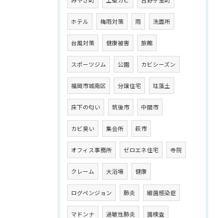
ホテル
梅雨対策
雨
洗面所
台風対策
健康被害
旅館
スポーツジム
公園
カビシーズン
福岡市城南区
分譲住宅
珪藻土
床下の匂い
筑後市
中間市
カビ臭い
集会所
萩市
オフィス事務所
ゼロエネ住宅
寺院
クレーム
大浴場
健康
ログペンジョン
肺炎
細菌感染症
マドンナ
過敏性肺炎
菌検査