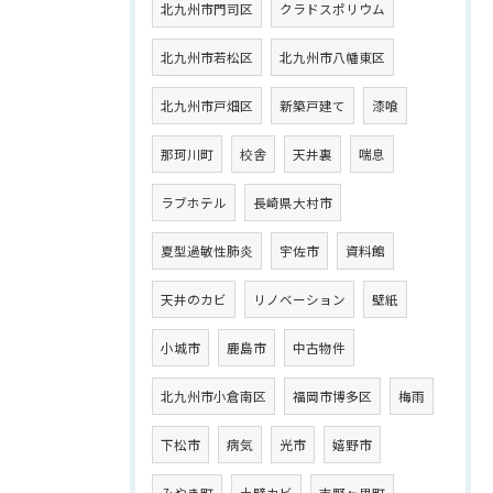
北九州市門司区
クラドスポリウム
北九州市若松区
北九州市八幡東区
北九州市戸畑区
新築戸建て
漆喰
那珂川町
校舎
天井裏
喘息
ラブホテル
長崎県大村市
夏型過敏性肺炎
宇佐市
資料館
天井のカビ
リノベーション
壁紙
小城市
鹿島市
中古物件
北九州市小倉南区
福岡市博多区
梅雨
下松市
病気
光市
嬉野市
みやき町
土壁カビ
吉野ヶ里町