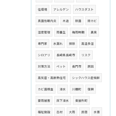
住環境
アレルゲン
ハウスダスト
真菌性眼内炎
木造
除菌
除カビ
湿度管理
雨養生
梅雨時期
異臭
専門家
水漏れ
掃除
高温多湿
シロアリ
長崎県長崎市
リスク
対策方法
ペット
長門市
原因
高気密・高断熱住宅
シックハウス症候群
カビ菌検査
浸水
川棚町
復興
豪雨被害
床下浸水
東彼杵町
福祉施設
古材
大雨
民宿
水害