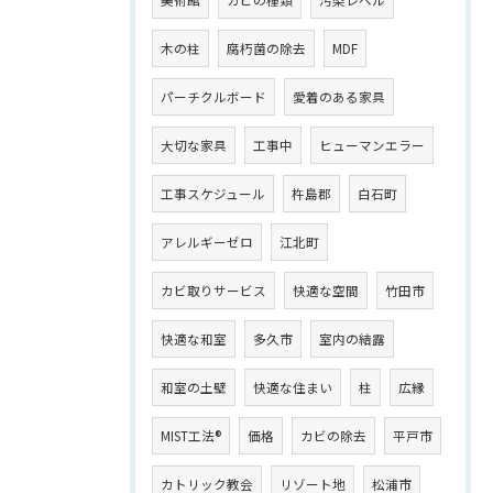
木の柱
腐朽菌の除去
MDF
パーチクルボード
愛着のある家具
大切な家具
工事中
ヒューマンエラー
工事スケジュール
杵島郡
白石町
アレルギーゼロ
江北町
カビ取りサービス
快適な空間
竹田市
快適な和室
多久市
室内の結露
和室の土壁
快適な住まい
柱
広縁
MIST工法®
価格
カビの除去
平戸市
カトリック教会
リゾート地
松浦市