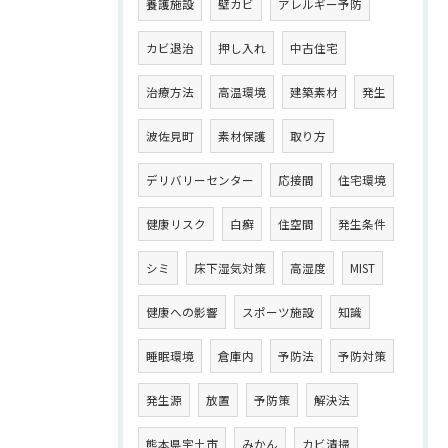
養護施設
壁カビ
アレルギー予防
カビ退治
押し入れ
中古住宅
治療方法
高温環境
建築素材
発生
波佐見町
素材保護
取り方
デリバリーセンター
応接間
住宅環境
健康リスク
白癬
住空間
発生条件
シミ
床下湿気対策
高湿度
MIST
健康への影響
スポーツ施設
知識
睡眠環境
倉庫内
予防法
予防対策
発生源
放置
予防策
解決法
熊本県宇土市
みかん
カビ清掃