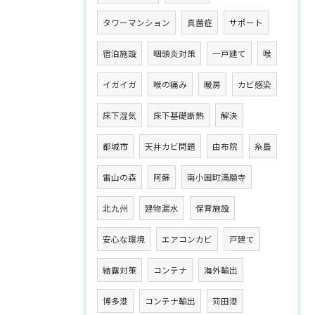
タワーマンション
真菌症
サポート
宿泊施設
咽頭炎対策
一戸建て
喉
イガイガ
喉の痛み
暖房
カビ感染
床下湿気
床下基礎断熱
解決
都城市
天井カビ問題
由布院
糸島
雷山の森
阿蘇
南小国町満願寺
北九州
建物漏水
保育施設
安心な環境
エアコンカビ
戸建て
結露対策
コンテナ
海外輸出
博多港
コンテナ輸出
苅田港