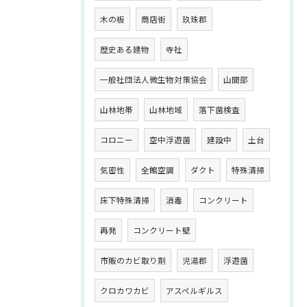
木の板
商店街
玖珠郡
歴史ある建物
寺社
一般社団法人微生物対策協会
山間部
山林地帯
山林地域
落下菌検査
コロニー
空中浮遊菌
建設中
土台
気密性
全館空調
ダクト
特殊清掃
床下特殊清掃
消毒
コンクリート
再発
コンクリート壁
市販のカビ取り剤
児湯郡
浮遊菌
クロカワカビ
アスペルギルス