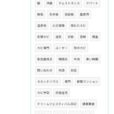
服
洋服
チェストタンス
アパート
無垢
天井板
羽目板
島原市
温泉地
火災保険
隠れたカビ
衣類カビ
湿気
対処
宮崎
検査
カビ専門
ユーザー
秋のカビ
急性扁桃炎
咽頭炎
中洲
寒い時期
問い合わせ
布団
別荘
セカンドハウス
専門
新築マンション
カビ予防
欠陥住宅
ドリームフェスティバル2022
建築業者