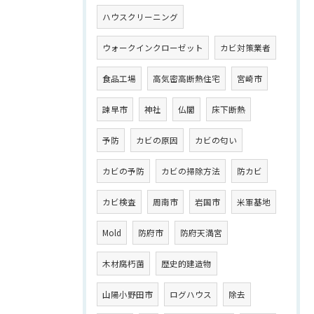
ハウスクリーニング
ウォークインクローゼット
カビ対策業者
食品工場
高気密高断熱住宅
宮崎市
諫早市
神社
仏閣
床下断熱
予防
カビの原因
カビの匂い
カビの予防
カビの掃除方法
防カビ
カビ検査
周南市
岩国市
米軍基地
Mold
防府市
防府天満宮
木材腐朽菌
歴史的建造物
山陽小野田市
ログハウス
除去