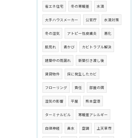
省エネ住宅
冬の寒暖差
水滴
大手ハウスメーカー
公官庁
水滴対策
冬の湿気
アトピー性皮膚炎
悪化
肌荒れ
青かび
カビトラブル解決
建築中の雨漏れ
新築引き渡し後
賃貸物件
床に発生したカビ
フローリング
責任
部屋の隅
湿気の影響
平屋
熊本空港
ターミナルビル
寒暖差アレルギー
自律神経
鼻水
空調
上天草市