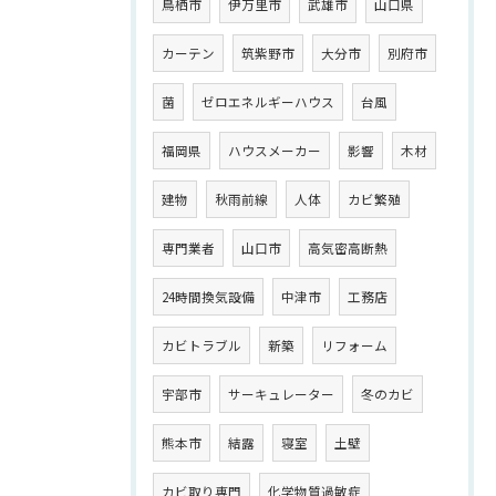
鳥栖市
伊万里市
武雄市
山口県
カーテン
筑紫野市
大分市
別府市
菌
ゼロエネルギーハウス
台風
福岡県
ハウスメーカー
影響
木材
建物
秋雨前線
人体
カビ繁殖
専門業者
山口市
高気密高断熱
24時間換気設備
中津市
工務店
カビトラブル
新築
リフォーム
宇部市
サーキュレーター
冬のカビ
熊本市
結露
寝室
土壁
カビ取り専門
化学物質過敏症