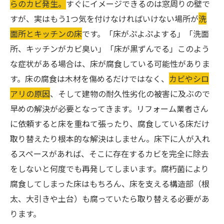
らのカビ発生。
すぐにイメージできるのは窓周りの壁で
すが、実はもう1つ気を付けなければいけない場所が
洗
面所とキッチンの床
です。「床がぷよぷよする」「洗面
所、キッチンがカビ臭い」「床が黒ずんでる」このよう
な症状がある場合は、床が腐食している可能性がありま
す。床の腐食は木材を傷めるだけではなく、
カビやシロ
アリの原因
、そして建物の耐久性劣化の被害に及ぶので
早めの解決が必要となってきます。リフォーム業者さん
に依頼すると床を重ねて張ったり、腐食している床だけ
取り替えたり根本的な解決はしません。床下に人が入れ
るスペースがあれば、そこに存在するカビを完全に除去
をしないと何度でも再発してしまいます。腐朽菌により
腐食してしまった床はもちろん、床を支える構造部（根
太、大引きや土台）も腐っていたら取り替える必要があ
ります。