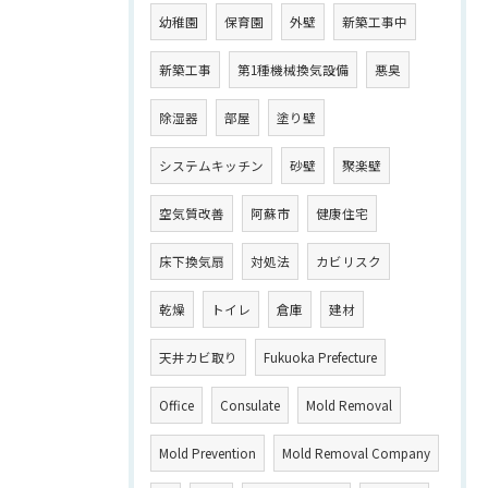
幼稚園
保育園
外壁
新築工事中
新築工事
第1種機械換気設備
悪臭
除湿器
部屋
塗り壁
システムキッチン
砂壁
聚楽壁
空気質改善
阿蘇市
健康住宅
床下換気扇
対処法
カビリスク
乾燥
トイレ
倉庫
建材
天井カビ取り
Fukuoka Prefecture
Office
Consulate
Mold Removal
Mold Prevention
Mold Removal Company