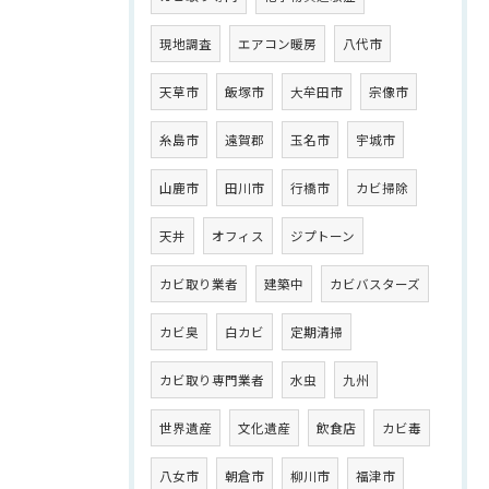
現地調査
エアコン暖房
八代市
天草市
飯塚市
大牟田市
宗像市
糸島市
遠賀郡
玉名市
宇城市
山鹿市
田川市
行橋市
カビ掃除
天井
オフィス
ジプトーン
カビ取り業者
建築中
カビバスターズ
カビ臭
白カビ
定期清掃
カビ取り専門業者
水虫
九州
世界遺産
文化遺産
飲食店
カビ毒
八女市
朝倉市
柳川市
福津市