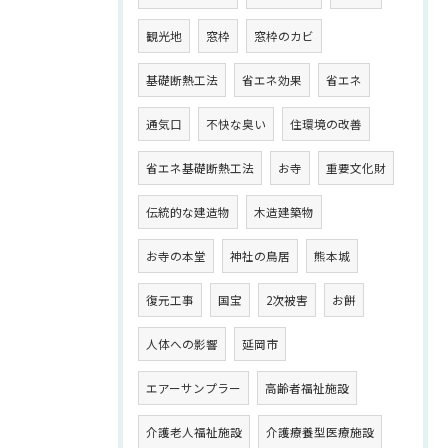
観光地
窓枠
窓枠のカビ
基礎断熱工法
省エネ効果
省エネ
通気口
不快な臭い
住環境の改善
省エネ基礎断熱工法
お寺
重要文化財
伝統的な建造物
木造建築物
お寺の本堂
神社の鳥居
熊本城
復元工事
国宝
2次被害
お餅
人体への影響
延岡市
エアーサンプラー
高齢者福祉施設
介護老人福祉施設
介護療養型医療施設