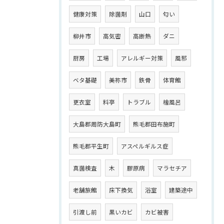
健康対策
除菌剤
山口
匂い
柳井市
高気密
高断熱
ダニ
厨房
工場
アレルギー対策
風邪
ベタ基礎
美祢市
鉄骨
体育館
更衣室
料亭
トラブル
檜風呂
大島郡周防大島町
熊毛郡田布施町
熊毛郡平生町
アスペルギルス症
真菌検査
木
膠原病
マラセチア
老舗旅館
床下換気
浴室
建築途中
引渡し前
黒いカビ
カビ被害