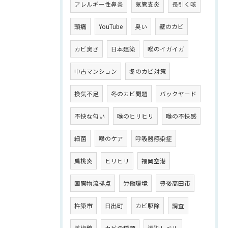
アレルギー性鼻炎
気管支炎
長引く咳
頭痛
YouTube
臭い
壁のカビ
カビ臭さ
日本建築
喉のイガイガ
中古マンション
冬のカビ対策
換気不足
冬のカビ問題
バックヤード
不快な匂い
喉のヒリヒリ
喉の不快感
細菌
喉のケア
呼吸器感染症
扁桃炎
ヒリヒリ
福岡空港
国際物流拠点
労働環境
豊後高田市
杵築市
日出町
カビ駆除
調査
美術館
カビの種類
汚染レベル