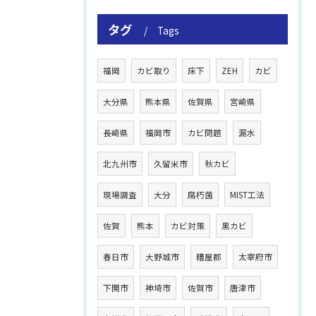
タグ
Tags
福岡
カビ取り
床下
ZEH
カビ
大分県
熊本県
佐賀県
宮崎県
長崎県
福岡市
カビ問題
漏水
北九州市
久留米市
秋カビ
現場調査
大分
腐朽菌
MIST工法
佐賀
熊本
カビ対策
黒カビ
春日市
大野城市
糟屋郡
太宰府市
下関市
神埼市
佐賀市
唐津市