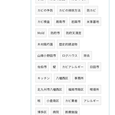
カビの予防
カビの掃除方法
防カビ
カビ検査
周南市
岩国市
米軍基地
Mold
防府市
防府天満宮
木材腐朽菌
歴史的建造物
山陽小野田市
ログハウス
除去
佐伯市
壁
カビアレルギー
日田市
キッチン
八幡西区
事務所
北九州市八幡西区
福岡市南区
喫煙所
咳
小倉南区
カビ業者
アレルギー
博多区
病院
医療施設