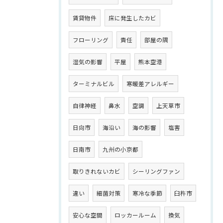
賃貸物件
床に発生したカビ
フローリング
責任
部屋の隅
湿気の影響
平屋
熊本空港
ターミナルビル
寒暖差アレルギー
自律神経
鼻水
空調
上天草市
日向市
海沿い
海の影響
塩害
日南市
九州の小京都
取りきれないカビ
シーリングファン
違い
細菌対策
寒冷な季節
臼杵市
安心な空間
ロッカールーム
換気