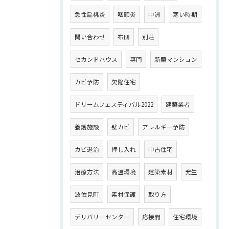
急性扁桃炎
咽頭炎
中洲
寒い時期
問い合わせ
布団
別荘
セカンドハウス
専門
新築マンション
カビ予防
欠陥住宅
ドリームフェスティバル2022
建築業者
養護施設
壁カビ
アレルギー予防
カビ退治
押し入れ
中古住宅
治療方法
高温環境
建築素材
発生
波佐見町
素材保護
取り方
デリバリーセンター
応接間
住宅環境