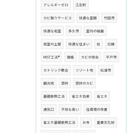
アレルギーゼロ
江北町
カビ取りサービス
快適な空間
竹田市
快適な和室
多久市
室内の結露
和室の土壁
快適な住まい
柱
広縁
MIST工法®
価格
カビの除去
平戸市
カトリック教会
リゾート地
松浦市
観光地
窓枠
窓枠のカビ
基礎断熱工法
省エネ効果
省エネ
通気口
不快な臭い
住環境の改善
省エネ基礎断熱工法
お寺
重要文化財