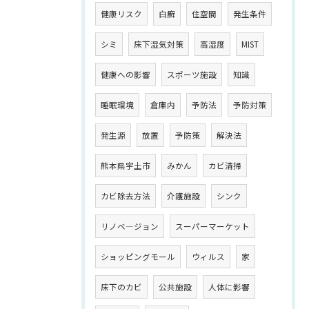
健康リスク
白癬
住空間
発生条件
シミ
床下湿気対策
高湿度
MIST
健康への影響
スポーツ施設
知識
睡眠環境
倉庫内
予防法
予防対策
発生源
放置
予防策
解決法
熊本県宇土市
みかん
カビ清掃
カビ除去方法
介護施設
シンク
リノベ―ジョン
スーパーマーケット
ショッピングモール
ウィルス
家
床下のカビ
公共施設
人体に影響