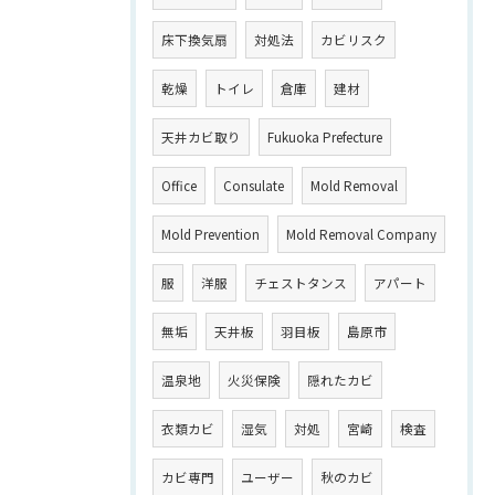
床下換気扇
対処法
カビリスク
乾燥
トイレ
倉庫
建材
天井カビ取り
Fukuoka Prefecture
Office
Consulate
Mold Removal
Mold Prevention
Mold Removal Company
服
洋服
チェストタンス
アパート
無垢
天井板
羽目板
島原市
温泉地
火災保険
隠れたカビ
衣類カビ
湿気
対処
宮崎
検査
カビ専門
ユーザー
秋のカビ