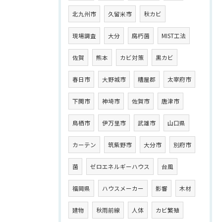
北九州市
久留米市
秋カビ
現場調査
大分
腐朽菌
MIST工法
佐賀
熊本
カビ対策
黒カビ
春日市
大野城市
糟屋郡
太宰府市
下関市
神埼市
佐賀市
唐津市
鳥栖市
伊万里市
武雄市
山口県
カーテン
筑紫野市
大分市
別府市
菌
ゼロエネルギーハウス
台風
福岡県
ハウスメーカー
影響
木材
建物
秋雨前線
人体
カビ繁殖