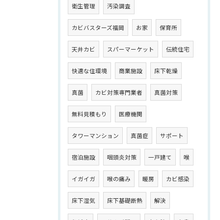
衛生管理
汚染調査
カビバスターズ福岡
お家
保育所
天井カビ
スパーマーケット
伝統住宅
快適な住環境
商業施設
床下乾燥
真菌
カビ対策専門業者
真菌対策
無料見積もり
医療機関
タワーマンション
真菌症
サポート
宿泊施設
咽頭炎対策
一戸建て
喉
イガイガ
喉の痛み
暖房
カビ感染
床下湿気
床下基礎断熱
解決