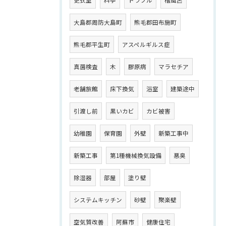
更衣室
料亭
トラブル
檜風呂
大島郡周防大島町
熊毛郡田布施町
熊毛郡平生町
アスペルギルス症
真菌検査
木
膠原病
マラセチア
老舗旅館
床下換気
浴室
建築途中
引渡し前
黒いカビ
カビ被害
幼稚園
保育園
外壁
新築工事中
新築工事
第1種機械換気設備
悪臭
除湿器
部屋
塗り壁
システムキッチン
砂壁
聚楽壁
空気質改善
阿蘇市
健康住宅