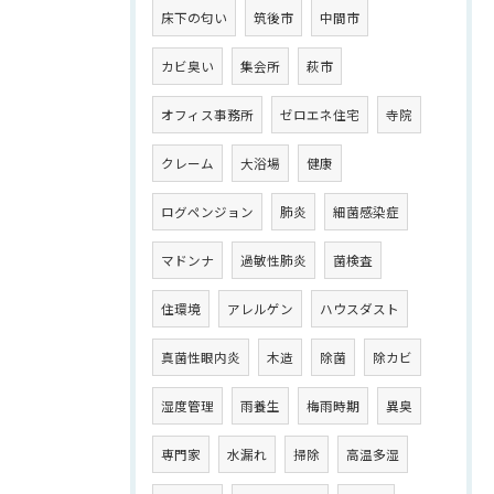
床下の匂い
筑後市
中間市
カビ臭い
集会所
萩市
オフィス事務所
ゼロエネ住宅
寺院
クレーム
大浴場
健康
ログペンジョン
肺炎
細菌感染症
マドンナ
過敏性肺炎
菌検査
住環境
アレルゲン
ハウスダスト
真菌性眼内炎
木造
除菌
除カビ
湿度管理
雨養生
梅雨時期
異臭
専門家
水漏れ
掃除
高温多湿