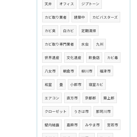
天井
オフィス
ジプトーン
カビ取り業者
建築中
カビバスターズ
カビ臭
白カビ
定期清掃
カビ取り専門業者
水虫
九州
世界遺産
文化遺産
飲食店
カビ毒
八女市
朝倉市
柳川市
福津市
和室
畳
小郡市
寝室カビ
エアコン
直方市
京都郡
築上郡
クローゼット
うきは市
那珂川市
壁内結露
嘉麻市
みやま市
宮若市