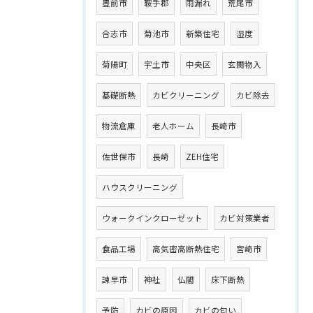
豊前市
鞍手郡
雨漏れ
荒尾市
合志市
菊池市
新築住宅
湿度
菊陽町
宇土市
中央区
玄関物入
基礎断熱
カビクリーニング
カビ除去
物流倉庫
老人ホーム
長崎市
佐世保市
長崎
ZEH住宅
ハウスクリーニング
ウォークインクローゼット
カビ対策業者
食品工場
高気密高断熱住宅
宮崎市
諫早市
神社
仏閣
床下断熱
予防
カビの原因
カビの匂い