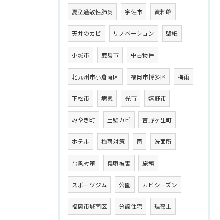
夏型過敏性肺炎
宇佐市
資料館
天井のカビ
リノベーション
壁紙
小城市
鹿島市
中古物件
北九州市小倉南区
福岡市博多区
梅雨
下松市
病気
光市
嬉野市
みやき町
土壁カビ
吉野ヶ里町
ホテル
梅雨対策
雨
洗面所
台風対策
健康被害
旅館
スポーツジム
公園
カビシーズン
福岡市城南区
分譲住宅
珪藻土