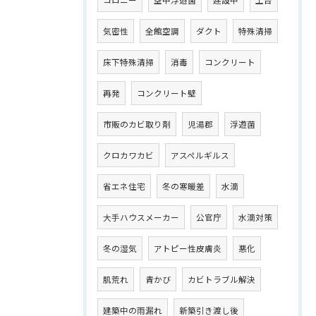
コロニー
空中浮遊菌
建設中
土台
気密性
全館空調
ダクト
特殊清掃
床下特殊清掃
消毒
コンクリート
再発
コンクリート壁
市販のカビ取り剤
児湯郡
浮遊菌
クロカワカビ
アスペルギルス
省エネ住宅
冬の寒暖差
水滴
大手ハウスメーカー
公官庁
水滴対策
冬の湿気
アトピー性皮膚炎
悪化
肌荒れ
青かび
カビトラブル解決
建築中の雨漏れ
新築引き渡し後