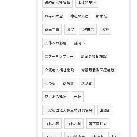
伝統的な建造物
木造建築物
お寺の本堂
神社の鳥居
熊本城
復元工事
国宝
2次被害
お餅
人体への影響
延岡市
エアーサンプラー
高齢者福祉施設
介護老人福祉施設
介護療養型医療施設
木の板
商店街
玖珠郡
歴史ある建物
寺社
一般社団法人微生物対策協会
山間部
山林地帯
山林地域
落下菌検査