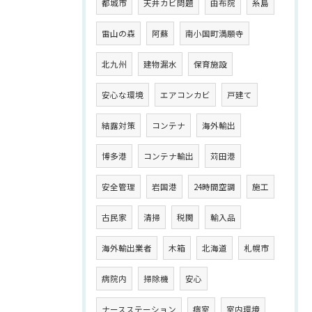
都城市
天井カビ問題
由布院
糸島
雷山の森
阿蘇
南小国町満願寺
北九州
建物漏水
保育施設
安心な環境
エアコンカビ
戸建て
結露対策
コンテナ
海外輸出
博多港
コンテナ輸出
苅田港
安全管理
岩国港
24時間空調
施工
古民家
清掃
税関
輸入品
海外輸出業者
木箱
北海道
札幌市
病院内
掃除機
安心
ナースステーション
病室
室内環境