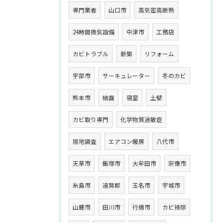
専門業者
山口市
高気密高断熱
24時間換気設備
中津市
工務店
カビトラブル
新築
リフォーム
宇部市
サーキュレーター
冬のカビ
熊本市
結露
寝室
土壁
カビ取り専門
化学物質過敏症
現地調査
エアコン暖房
八代市
天草市
飯塚市
大牟田市
宗像市
糸島市
遠賀郡
玉名市
宇城市
山鹿市
田川市
行橋市
カビ掃除