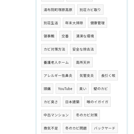
湯布院町塚原高原
別荘カビ取り
別荘生活
年末大掃除
健康管理
領事館
交番
清潔な環境
カビ対策方法
安全な除去法
養護老人ホーム
高所天井
アレルギー性鼻炎
気管支炎
長引く咳
頭痛
YouTube
臭い
壁のカビ
カビ臭さ
日本建築
喉のイガイガ
中古マンション
冬のカビ対策
換気不足
冬のカビ問題
バックヤード