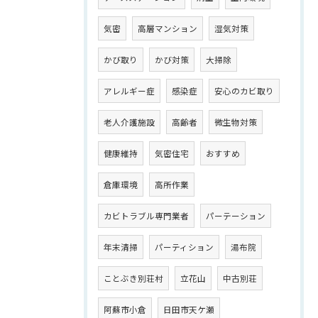
気密
高層マンション
湿気対策
かび取り
かび対策
大掃除
アレルギー症
感染症
安心のカビ取り
老人介護施設
高齢者
微生物対策
健康維持
気密住宅
おすすめ
倉庫環境
高所作業
カビトラブル専門業者
パーテーション
年末清掃
パーティション
湯布院
ことぶき別荘村
立花山
中古別荘
阿蘇市小倉
日田市天ケ瀬