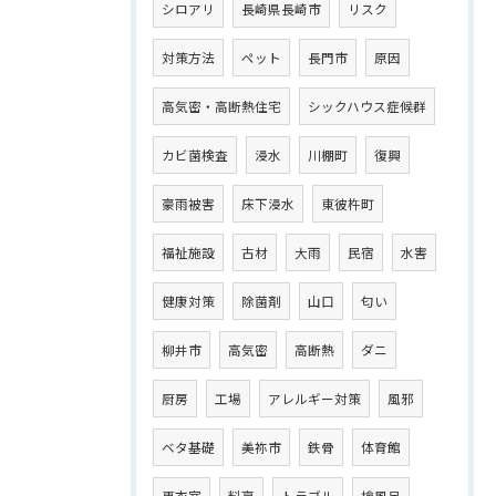
シロアリ
長崎県長崎市
リスク
対策方法
ペット
長門市
原因
高気密・高断熱住宅
シックハウス症候群
カビ菌検査
浸水
川棚町
復興
豪雨被害
床下浸水
東彼杵町
福祉施設
古材
大雨
民宿
水害
健康対策
除菌剤
山口
匂い
柳井市
高気密
高断熱
ダニ
厨房
工場
アレルギー対策
風邪
ベタ基礎
美祢市
鉄骨
体育館