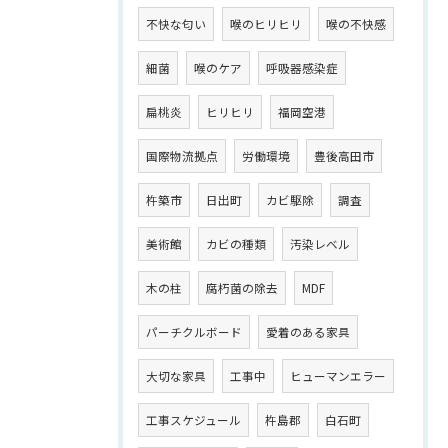
不快な匂い
喉のヒリヒリ
喉の不快感
細菌
喉のケア
呼吸器感染症
扁桃炎
ヒリヒリ
福岡空港
国際物流拠点
労働環境
豊後高田市
杵築市
日出町
カビ駆除
調査
美術館
カビの種類
汚染レベル
木の柱
腐朽菌の除去
MDF
パーチクルボード
愛着のある家具
大切な家具
工事中
ヒューマンエラー
工事スケジュール
杵島郡
白石町