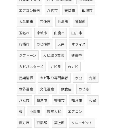
エアコン暖房
八代市
天草市
飯塚市
大牟田市
宗像市
糸島市
遠賀郡
玉名市
宇城市
山鹿市
田川市
行橋市
カビ掃除
天井
オフィス
ジプトーン
カビ取り業者
建築中
カビバスターズ
カビ臭
白カビ
定期清掃
カビ取り専門業者
水虫
九州
世界遺産
文化遺産
飲食店
カビ毒
八女市
朝倉市
柳川市
福津市
和室
畳
小郡市
寝室カビ
エアコン
直方市
京都郡
築上郡
クローゼット