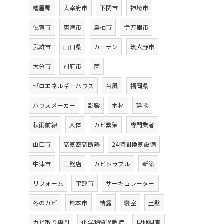
糟屋郡
太宰府市
下関市
神埼市
佐賀市
唐津市
鳥栖市
伊万里市
武雄市
山口県
カーテン
筑紫野市
大分市
別府市
菌
ゼロエネルギーハウス
台風
福岡県
ハウスメーカー
影響
木材
建物
秋雨前線
人体
カビ繁殖
専門業者
山口市
高気密高断熱
24時間換気設備
中津市
工務店
カビトラブル
新築
リフォーム
宇部市
サーキュレーター
冬のカビ
熊本市
結露
寝室
土壁
カビ取り専門
化学物質過敏症
現地調査