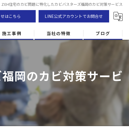
ZEH住宅のカビ問題に特化したカビバスターズ福岡のカビ対策サービス
わせはこちら
LINE公式アカウントでお問合せ
施工事例
当社の特徴
ブログ
カビ除去
防カビ
ズ福岡のカビ対策サービ
カビ専門
ZEH住宅
カビ検査