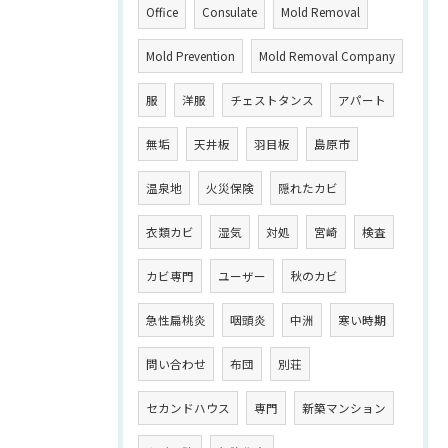
Office
Consulate
Mold Removal
Mold Prevention
Mold Removal Company
服
洋服
チェストタンス
アパート
無垢
天井板
羽目板
島原市
温泉地
火災保険
隠れたカビ
衣類カビ
湿気
対処
宮崎
検査
カビ専門
ユーザー
秋のカビ
急性扁桃炎
咽頭炎
中洲
寒い時期
問い合わせ
布団
別荘
セカンドハウス
専門
新築マンション