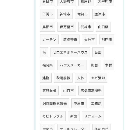
春日市
大野城市
糟屋郡
太宰府市
下関市
神埼市
佐賀市
唐津市
鳥栖市
伊万里市
武雄市
山口県
カーテン
筑紫野市
大分市
別府市
菌
ゼロエネルギーハウス
台風
福岡県
ハウスメーカー
影響
木材
建物
秋雨前線
人体
カビ繁殖
専門業者
山口市
高気密高断熱
24時間換気設備
中津市
工務店
カビトラブル
新築
リフォーム
宇部市
サーキュレーター
冬のカビ