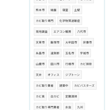
熊本市
結露
寝室
土壁
カビ取り専門
化学物質過敏症
現地調査
エアコン暖房
八代市
天草市
飯塚市
大牟田市
宗像市
糸島市
遠賀郡
玉名市
宇城市
山鹿市
田川市
行橋市
カビ掃除
天井
オフィス
ジプトーン
カビ取り業者
建築中
カビバスターズ
カビ臭
白カビ
定期清掃
カビ取り専門業者
水虫
九州