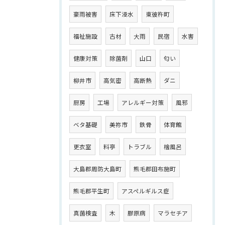
豪雨被害
床下浸水
東彼杵町
福祉施設
古材
大雨
民宿
水害
健康対策
除菌剤
山口
匂い
柳井市
高気密
高断熱
ダニ
厨房
工場
アレルギー対策
風邪
ベタ基礎
美祢市
鉄骨
体育館
更衣室
料亭
トラブル
檜風呂
大島郡周防大島町
熊毛郡田布施町
熊毛郡平生町
アスペルギルス症
真菌検査
木
膠原病
マラセチア