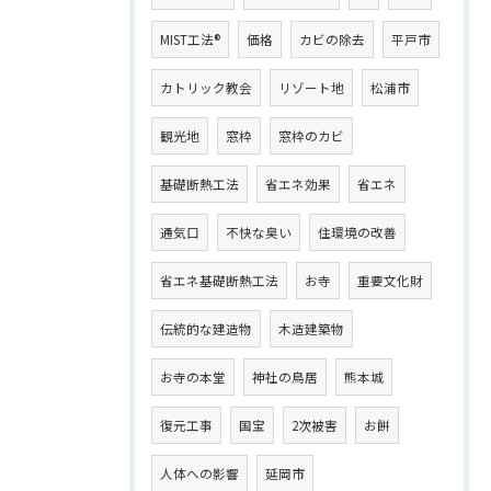
MIST工法®
価格
カビの除去
平戸市
カトリック教会
リゾート地
松浦市
観光地
窓枠
窓枠のカビ
基礎断熱工法
省エネ効果
省エネ
通気口
不快な臭い
住環境の改善
省エネ基礎断熱工法
お寺
重要文化財
伝統的な建造物
木造建築物
お寺の本堂
神社の鳥居
熊本城
復元工事
国宝
2次被害
お餅
人体への影響
延岡市