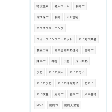
物流倉庫
老人ホーム
長崎市
佐世保市
長崎
ZEH住宅
ハウスクリーニング
ウォークインクローゼット
カビ対策業者
食品工場
高気密高断熱住宅
宮崎市
諫早市
神社
仏閣
床下断熱
予防
カビの原因
カビの匂い
カビの予防
カビの掃除方法
防カビ
カビ検査
周南市
岩国市
米軍基地
Mold
防府市
防府天満宮