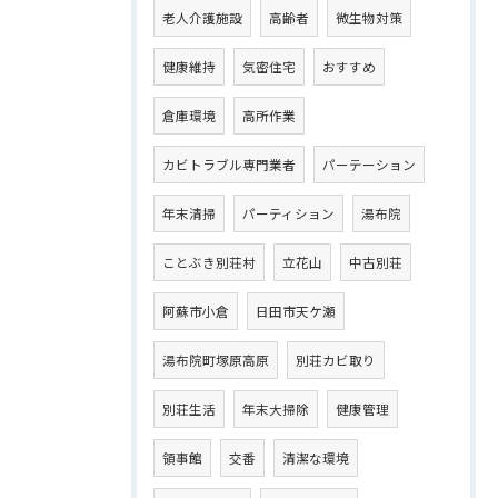
老人介護施設
高齢者
微生物対策
健康維持
気密住宅
おすすめ
倉庫環境
高所作業
カビトラブル専門業者
パーテーション
年末清掃
パーティション
湯布院
ことぶき別荘村
立花山
中古別荘
阿蘇市小倉
日田市天ケ瀬
湯布院町塚原高原
別荘カビ取り
別荘生活
年末大掃除
健康管理
領事館
交番
清潔な環境