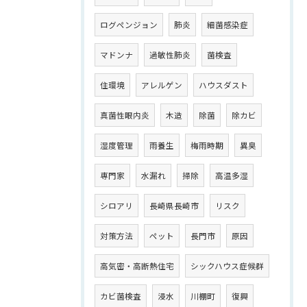
ログペンジョン
肺炎
細菌感染症
マドンナ
過敏性肺炎
菌検査
住環境
アレルゲン
ハウスダスト
真菌性眼内炎
木造
除菌
除カビ
湿度管理
雨養生
梅雨時期
異臭
専門家
水漏れ
掃除
高温多湿
シロアリ
長崎県長崎市
リスク
対策方法
ペット
長門市
原因
高気密・高断熱住宅
シックハウス症候群
カビ菌検査
浸水
川棚町
復興