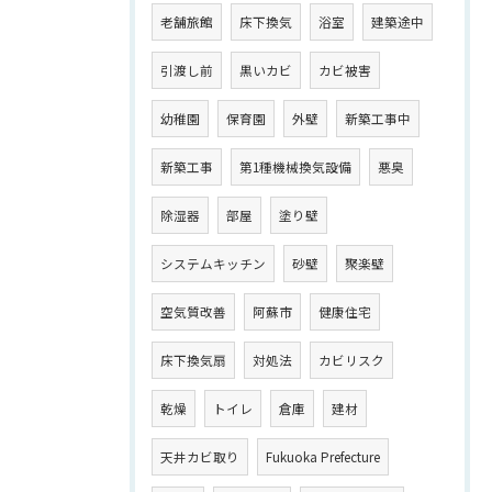
老舗旅館
床下換気
浴室
建築途中
引渡し前
黒いカビ
カビ被害
幼稚園
保育園
外壁
新築工事中
新築工事
第1種機械換気設備
悪臭
除湿器
部屋
塗り壁
システムキッチン
砂壁
聚楽壁
空気質改善
阿蘇市
健康住宅
床下換気扇
対処法
カビリスク
乾燥
トイレ
倉庫
建材
天井カビ取り
Fukuoka Prefecture