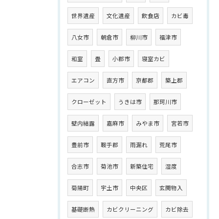
世界遺産
文化遺産
飲食店
カビ毒
八女市
朝倉市
柳川市
福津市
和室
畳
小郡市
寝室カビ
エアコン
直方市
京都郡
築上郡
クローゼット
うきは市
那珂川市
壁内結露
嘉麻市
みやま市
宮若市
豊前市
鞍手郡
雨漏れ
荒尾市
合志市
菊池市
新築住宅
湿度
菊陽町
宇土市
中央区
玄関物入
基礎断熱
カビクリーニング
カビ除去