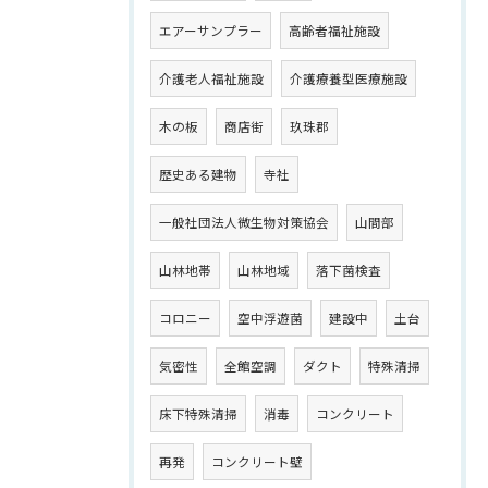
エアーサンプラー
高齢者福祉施設
介護老人福祉施設
介護療養型医療施設
木の板
商店街
玖珠郡
歴史ある建物
寺社
一般社団法人微生物対策協会
山間部
山林地帯
山林地域
落下菌検査
コロニー
空中浮遊菌
建設中
土台
気密性
全館空調
ダクト
特殊清掃
床下特殊清掃
消毒
コンクリート
再発
コンクリート壁