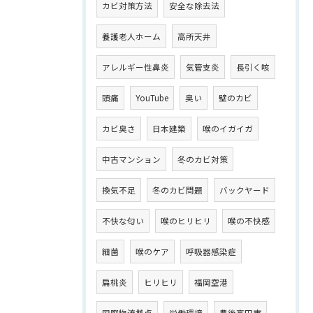
カビ対策方法
安全な除去法
養護老人ホーム
高所天井
アレルギー性鼻炎
気管支炎
長引く咳
頭痛
YouTube
臭い
壁のカビ
カビ臭さ
日本建築
喉のイガイガ
中古マンション
冬のカビ対策
換気不足
冬のカビ問題
バックヤード
不快な匂い
喉のヒリヒリ
喉の不快感
細菌
喉のケア
呼吸器感染症
扁桃炎
ヒリヒリ
福岡空港
国際物流拠点
労働環境
豊後高田市