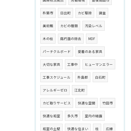
杵築市
日出町
カビ駆除
調査
美術館
カビの種類
汚染レベル
木の柱
腐朽菌の除去
MDF
パーチクルボード
愛着のある家具
大切な家具
工事中
ヒューマンエラー
工事スケジュール
杵島郡
白石町
アレルギーゼロ
江北町
カビ取りサービス
快適な空間
竹田市
快適な和室
多久市
室内の結露
和室の土壁
快適な住まい
柱
広縁