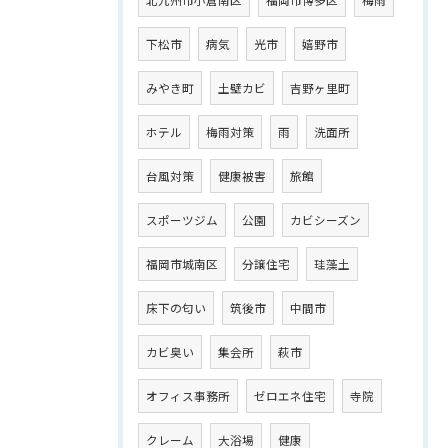
下松市
病気
光市
嬉野市
みやき町
土壁カビ
吉野ヶ里町
ホテル
梅雨対策
雨
洗面所
台風対策
健康被害
旅館
スポーツジム
公園
カビシーズン
福岡市城南区
分譲住宅
珪藻土
床下の匂い
筑後市
中間市
カビ臭い
集会所
萩市
オフィス事務所
ゼロエネ住宅
寺院
クレーム
大浴場
健康