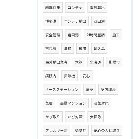
結露対策
コンテナ
海外輸出
博多港
コンテナ輸出
苅田港
安全管理
岩国港
24時間空調
施工
古民家
清掃
税関
輸入品
海外輸出業者
木箱
北海道
札幌市
病院内
掃除機
安心
ナースステーション
病室
室内環境
気密
高層マンション
湿気対策
かび取り
かび対策
大掃除
アレルギー症
感染症
安心のカビ取り