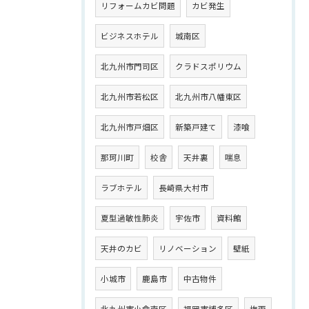
リフォームカビ問題
カビ発生
ビジネスホテル
城南区
北九州市門司区
クラドスポリウム
北九州市若松区
北九州市八幡東区
北九州市戸畑区
新築戸建て
漆喰
那珂川町
校舎
天井裏
喘息
ラブホテル
長崎県大村市
夏型過敏性肺炎
宇佐市
資料館
天井のカビ
リノベーション
壁紙
小城市
鹿島市
中古物件
北九州市小倉南区
福岡市博多区
梅雨