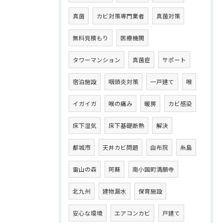
真菌
カビ対策専門業者
真菌対策
無料見積もり
医療機関
タワーマンション
真菌症
サポート
宿泊施設
咽頭炎対策
一戸建て
喉
イガイガ
喉の痛み
暖房
カビ感染
床下湿気
床下基礎断熱
解決
都城市
天井カビ問題
由布院
糸島
雷山の森
阿蘇
南小国町満願寺
北九州
建物漏水
保育施設
安心な環境
エアコンカビ
戸建て