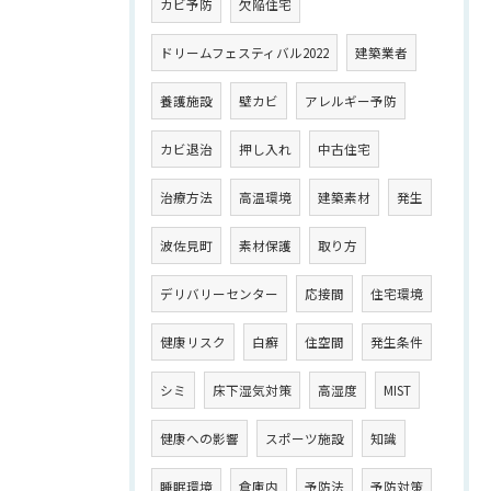
カビ予防
欠陥住宅
ドリームフェスティバル2022
建築業者
養護施設
壁カビ
アレルギー予防
カビ退治
押し入れ
中古住宅
治療方法
高温環境
建築素材
発生
波佐見町
素材保護
取り方
デリバリーセンター
応接間
住宅環境
健康リスク
白癬
住空間
発生条件
シミ
床下湿気対策
高湿度
MIST
健康への影響
スポーツ施設
知識
睡眠環境
倉庫内
予防法
予防対策