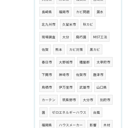
長崎県
福岡市
カビ問題
漏水
北九州市
久留米市
秋カビ
現場調査
大分
腐朽菌
MIST工法
佐賀
熊本
カビ対策
黒カビ
春日市
大野城市
糟屋郡
太宰府市
下関市
神埼市
佐賀市
唐津市
鳥栖市
伊万里市
武雄市
山口県
カーテン
筑紫野市
大分市
別府市
菌
ゼロエネルギーハウス
台風
福岡県
ハウスメーカー
影響
木材