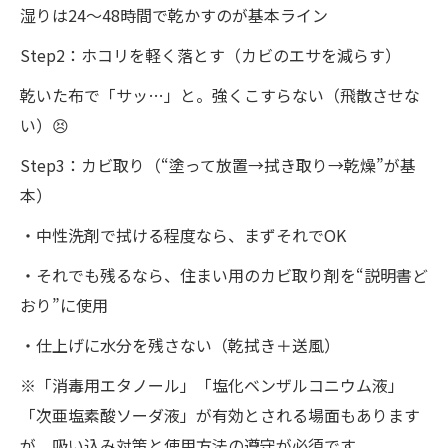
湿りは24〜48時間で乾かすのが基本ライン
Step2：ホコリを軽く落とす（カビのエサを減らす）
乾いた布で「サッ…」と。強くこすらない（飛散させな
い）😣
Step3：カビ取り（“塗って放置→拭き取り→乾燥”が基
本）
・中性洗剤で拭ける程度なら、まずそれでOK
・それでも残るなら、住まい用のカビ取り剤を“説明書ど
おり”に使用
・仕上げに水分を残さない（乾拭き＋送風）
※「消毒用エタノール」「塩化ベンザルコニウム液」
「次亜塩素酸ソーダ液」が有効とされる場面もあります
が、吸い込み対策と使用方法の遵守が必須です