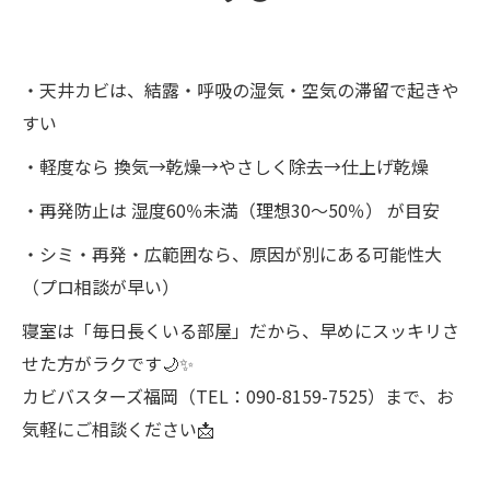
・天井カビは、結露・呼吸の湿気・空気の滞留で起きや
すい
・軽度なら 換気→乾燥→やさしく除去→仕上げ乾燥
・再発防止は 湿度60％未満（理想30〜50％） が目安
・シミ・再発・広範囲なら、原因が別にある可能性大
（プロ相談が早い）
寝室は「毎日長くいる部屋」だから、早めにスッキリさ
せた方がラクです🌙✨
カビバスターズ福岡（TEL：090-8159-7525）まで、お
気軽にご相談ください📩