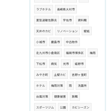
ラブホテル
長崎県大村市
夏型過敏性肺炎
宇佐市
資料館
天井のカビ
リノベーション
壁紙
小城市
鹿島市
中古物件
北九州市小倉南区
福岡市博多区
梅雨
下松市
病気
光市
嬉野市
みやき町
土壁カビ
吉野ヶ里町
ホテル
梅雨対策
雨
洗面所
台風対策
健康被害
旅館
スポーツジム
公園
カビシーズン