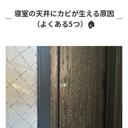
寝室の天井カビ取り：正しい手順（軽度向け）
寝室の天井にカビが生える原因
🧼✨
（よくある5つ）🏠
これはNG！天井カビ取りでやりがちな失敗5つ
⚠️
再発させないコツ（寝室はここだけ押さえれば
強い）🌙
ここまで来たらプロ案件（相談目安）🚨
カビバスターズ福岡なら：寝室の天井カビも“原
因から”整理します🧑‍🔧
よくある質問（FAQ）💡
【まとめ】寝室の天井カビ取りは「乾燥×湿度
管理」で勝てます😊