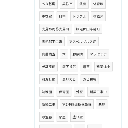
ベタ基礎
美祢市
鉄骨
体育館
更衣室
料亭
トラブル
檜風呂
大島郡周防大島町
熊毛郡田布施町
熊毛郡平生町
アスペルギルス症
真菌検査
木
膠原病
マラセチア
老舗旅館
床下換気
浴室
建築途中
引渡し前
黒いカビ
カビ被害
幼稚園
保育園
外壁
新築工事中
新築工事
第1種機械換気設備
悪臭
除湿器
部屋
塗り壁