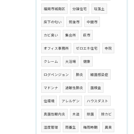
福岡市城南区
分譲住宅
珪藻土
床下の匂い
筑後市
中間市
カビ臭い
集会所
萩市
オフィス事務所
ゼロエネ住宅
寺院
クレーム
大浴場
健康
ログペンジョン
肺炎
細菌感染症
マドンナ
過敏性肺炎
菌検査
住環境
アレルゲン
ハウスダスト
真菌性眼内炎
木造
除菌
除カビ
湿度管理
雨養生
梅雨時期
異臭