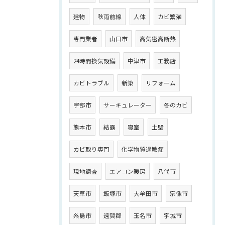
建物
秋雨前線
人体
カビ繁殖
専門業者
山口市
高気密高断熱
24時間換気設備
中津市
工務店
カビトラブル
新築
リフォーム
宇部市
サーキュレーター
冬のカビ
熊本市
結露
寝室
土壁
カビ取り専門
化学物質過敏症
現地調査
エアコン暖房
八代市
天草市
飯塚市
大牟田市
宗像市
糸島市
遠賀郡
玉名市
宇城市