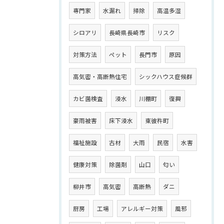
専門家
水漏れ
掃除
高温多湿
シロアリ
長崎県長崎市
リスク
対策方法
ペット
長門市
原因
高気密・高断熱住宅
シックハウス症候群
カビ菌検査
浸水
川棚町
復興
豪雨被害
床下浸水
東彼杵町
福祉施設
古材
大雨
民宿
水害
健康対策
除菌剤
山口
匂い
柳井市
高気密
高断熱
ダニ
厨房
工場
アレルギー対策
風邪