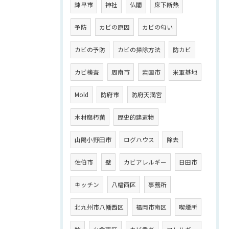
諫早市
神社
仏閣
床下断熱
予防
カビの原因
カビの匂い
カビの予防
カビの掃除方法
防カビ
カビ検査
周南市
岩国市
米軍基地
Mold
防府市
防府天満宮
木材腐朽菌
歴史的建造物
山陽小野田市
ログハウス
除去
佐伯市
壁
カビアレルギー
日田市
キッチン
八幡西区
事務所
北九州市八幡西区
福岡市南区
喫煙所