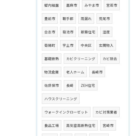
壁内結露
嘉麻市
みやま市
宮若市
豊前市
鞍手郡
雨漏れ
荒尾市
合志市
菊池市
新築住宅
湿度
菊陽町
宇土市
中央区
玄関物入
基礎断熱
カビクリーニング
カビ除去
物流倉庫
老人ホーム
長崎市
佐世保市
長崎
ZEH住宅
ハウスクリーニング
ウォークインクローゼット
カビ対策業者
食品工場
高気密高断熱住宅
宮崎市