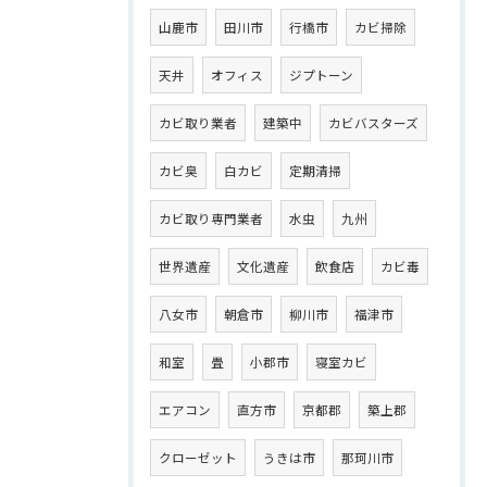
山鹿市
田川市
行橋市
カビ掃除
天井
オフィス
ジプトーン
カビ取り業者
建築中
カビバスターズ
カビ臭
白カビ
定期清掃
カビ取り専門業者
水虫
九州
世界遺産
文化遺産
飲食店
カビ毒
八女市
朝倉市
柳川市
福津市
和室
畳
小郡市
寝室カビ
エアコン
直方市
京都郡
築上郡
クローゼット
うきは市
那珂川市