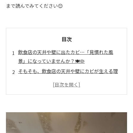
まで読んでみてください😊
目次
飲食店の天井や壁に出たカビ…「見慣れた風
景」になっていませんか？🍽️🦠
そもそも、飲食店の天井や壁にカビが生える理
由は？🤔
リスク① 「この店、大丈夫？」お客様の信頼が
一瞬で失われる😨
リスク② 食品衛生・健康被害のリスクが一気に
アップ🧪
リスク③ 保健所からの指導・最悪は営業停止の