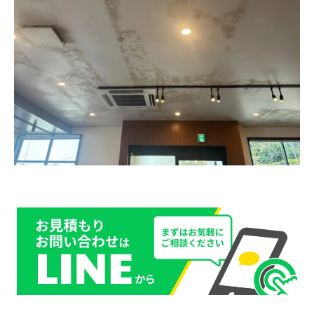
可能性も📋
リスク④ 天井・壁・建物そのものの傷みが進む
🏚
リスク⑤ 「とりあえず塗って隠す」が一番危な
いパターン🎨
自分たちでゴシゴシ掃除…実は逆効果なことも
⚠️
飲食店のカビ対策は「カビ専門業者」に任せる
のが近道💡
カビバスターズ福岡に依頼した場合の流れ📝
まとめ：天井と壁のカビは「お店のSOSサイ
ン」です🚨