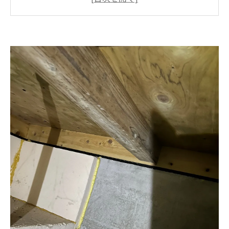
床下のカビ取りを自分でやるのが危険な理由⚠️
カビバスターズ福岡の床下カビ対策はここが違
う👍
実際の床下カビ対策の流れ🛠
こんな方は今すぐ床下チェックをおすすめしま
す✅
まとめ：床下のカビは“気づいたときがチャン
ス”です🌿