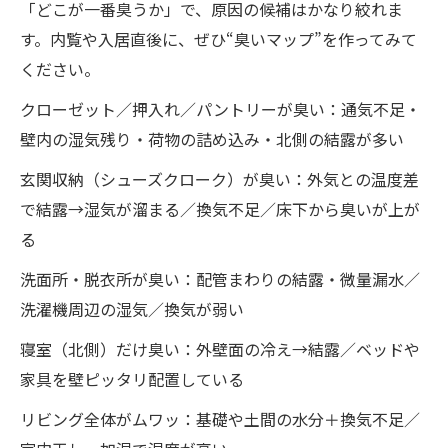
「どこが一番臭うか」で、原因の候補はかなり絞れま
す。内覧や入居直後に、ぜひ“臭いマップ”を作ってみて
ください。
クローゼット／押入れ／パントリーが臭い：通気不足・
壁内の湿気残り・荷物の詰め込み・北側の結露が多い
玄関収納（シューズクローク）が臭い：外気との温度差
で結露→湿気が溜まる／換気不足／床下から臭いが上が
る
洗面所・脱衣所が臭い：配管まわりの結露・微量漏水／
洗濯機周辺の湿気／換気が弱い
寝室（北側）だけ臭い：外壁面の冷え→結露／ベッドや
家具を壁ピッタリ配置している
リビング全体がムワッ：基礎や土間の水分＋換気不足／