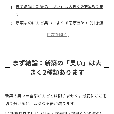
まず結論：新築の「臭い」は大きく2種類ありま
す
新築なのにカビ臭い…よくある原因8つ（引き渡
し前/後 共通）
臭いが出る場所別：原因の当たりをつける早見
表👃
やりがちNG行動（逆に悪化します）⚠️
まず結論：新築の「臭い」は大
引き渡し後に施工会社へ連絡する時のコツ（記
きく2種類あります
録が武器になります）📩
福岡で多い「臭いが出やすいタイミング」🌧️
【引き渡し前】内覧で「カビ臭い」と感じた
新築の臭い＝全部がカビとは限りません。最初にここを
ら…最優先チェック10箇所📸
切り分けると、ムダな不安が減ります。
【3分セルフ診断】新築カビ臭チェックシート✅
① 新築特有の臭い（建材・接着剤・塗料などのVOC）
引き渡し前に施工会社へ伝えるポイント（揉め