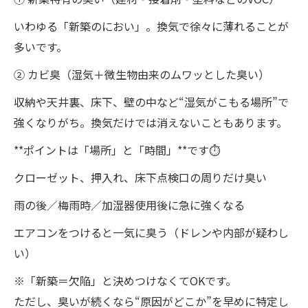
ない言い方テンプレ）
いわゆる「新築のにおい」。換気で徐々に薄れることが
【引き渡し後】住み始めてから臭う場合：まず
多いです。
やるべき5つ（応急対策）🌿
② カビ臭（湿気＋微生物由来のムワッとした臭い）
それでも臭いが消えない…「プロ調査」をおす
収納や天井裏、床下、壁の中など“湿気がこもる場所”で
すめするサイン🚨
強くなりがち。換気だけでは消えないこともあります。
調査をすると何が分かる？（プロが見るポイン
**ポイントは「場所」と「時間」**です⏱️
ト）
原因別：新築のカビ臭を“根本から”止める対策
クローゼット、押入れ、床下点検口の周りだけ臭い
まとめ
雨の後／梅雨時／加湿器使用後に急に強くなる
カビバスターズ福岡にできること（新築でも対
エアコンをつけると一気に臭う（ドレンや内部が疑わし
応OK）✨
い）
よくある質問（FAQ）🤔
※「新築＝欠陥」と決めつけなくてOKです。
まとめ：新築でカビ臭いと感じたら「場所の特
ただし、臭いが続くなら“原因がどこか”を早めに特定し
定→早めの点検→湿度管理」が最短ルート