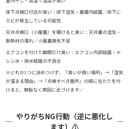
室内干し・加湿で湿度が高い
床下点検口付近が臭い：床下湿気・基礎内結露／床下に
カビが発生している可能性
天井点検口（小屋裏）を開けると臭い：天井裏の湿気・
断熱材の濡れ／小屋裏換気不足
エアコンを付けた瞬間だけ臭い：エアコン内部結露・ド
レン水・排水経路の不具合
※どれか1つに決めつけず、「臭いが強い場所」→「湿気
が溜まる理由」→「点検すべき箇所」の順に当たりを付
けると、無駄なく原因に近づけます✅
やりがちNG行動（逆に悪化し
ます）⚠️