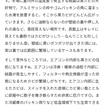
す。冬場に室内外の温度差で発生する結露は黒カビの大
好物で、アルミサッシの枠やゴムパッキンの角に溜まっ
た水滴を放置すると、そこから黒カビがどんどん広がっ
ていきます。さらに油断ならないのが壁紙の裏や押し入
れの奥など、普段見えない場所です。表面上はキレイに
見えても裏側ではカビがびっしり…なんてことも珍しく
ありません😨。壁紙に黒いポツポツが出てきた頃には、
実は裏では広範囲に繁殖しているケースもあります。
そして意外なところでは、エアコンの内部も黒カビの住
処になります❄️。エアコンは冷房・暖房の過程で内部に
結露が発生しやすく、フィルターや熱交換器が湿った状
態になるためカビが繁殖しがちです。エアコン内部に生
えたカビは、スイッチを入れた途端にカビ臭い風ととも
に部屋中に胞子を撒き散らすため非常に厄介です🤢。ま
た冷蔵庫のパッキン周りなど低温環境下でも生育できる