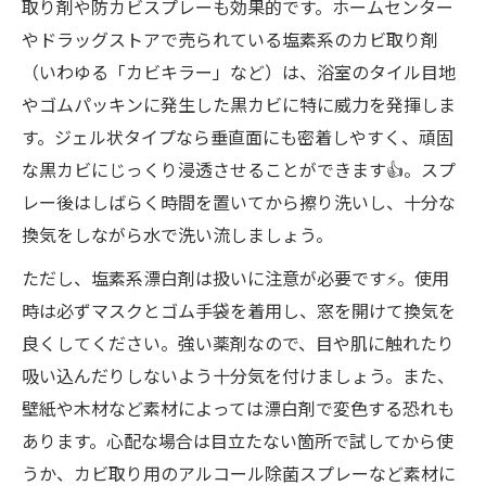
取り剤や防カビスプレーも効果的です。ホームセンター
やドラッグストアで売られている塩素系のカビ取り剤
（いわゆる「カビキラー」など）は、浴室のタイル目地
やゴムパッキンに発生した黒カビに特に威力を発揮しま
す。ジェル状タイプなら垂直面にも密着しやすく、頑固
な黒カビにじっくり浸透させることができます👍。スプ
レー後はしばらく時間を置いてから擦り洗いし、十分な
換気をしながら水で洗い流しましょう。
ただし、塩素系漂白剤は扱いに注意が必要です⚡️。使用
時は必ずマスクとゴム手袋を着用し、窓を開けて換気を
良くしてください。強い薬剤なので、目や肌に触れたり
吸い込んだりしないよう十分気を付けましょう。また、
壁紙や木材など素材によっては漂白剤で変色する恐れも
あります。心配な場合は目立たない箇所で試してから使
うか、カビ取り用のアルコール除菌スプレーなど素材に