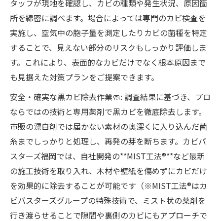
タッフが現地を確認し、カビの種類や発生状況、原因箇
所を綿密に調べます。場合によっては専門のカビ検査を
実施し、空気中の胞子量を測定したりカビの菌種を特定
することで、見えない部分のリスクもしっかり評価しま
す。これにより、表面的なカビだけでなく根本原因まで
も見据えた対策プランをご提案できます。
安全・確実な黒カビ除去作業🧼: 調査結果に基づき、プロ
ならではの技術と専用薬剤で黒カビを徹底除去します。
市販の漂白剤では届かない素材の奥深くに入り込んだ菌
糸までしっかりと処理し、再発の芽を断ちます。カビバ
スターズ福岡では、自社開発の**MIST工法®**など最新
の施工技術を取り入れ、木材や壁紙を傷めずにカビだけ
を効果的に除去することが可能です（※MIST工法®はカ
ビバスターズグループの特殊技術で、ミスト状の薬剤を
行き渡らせることで隙間や裏側のカビにもアプローチで