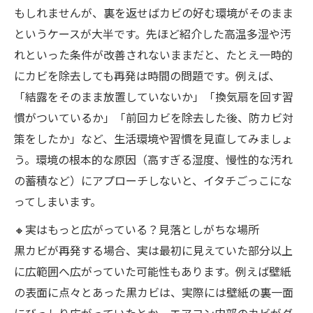
もしれませんが、裏を返せばカビの好む環境がそのまま
というケースが大半です。先ほど紹介した高温多湿や汚
れといった条件が改善されないままだと、たとえ一時的
にカビを除去しても再発は時間の問題です。例えば、
「結露をそのまま放置していないか」「換気扇を回す習
慣がついているか」「前回カビを除去した後、防カビ対
策をしたか」など、生活環境や習慣を見直してみましょ
う。環境の根本的な原因（高すぎる湿度、慢性的な汚れ
の蓄積など）にアプローチしないと、イタチごっこにな
ってしまいます。
🔸実はもっと広がっている？見落としがちな場所
黒カビが再発する場合、実は最初に見えていた部分以上
に広範囲へ広がっていた可能性もあります。例えば壁紙
の表面に点々とあった黒カビは、実際には壁紙の裏一面
にびっしり広がっていたとか、エアコン内部のカビがダ