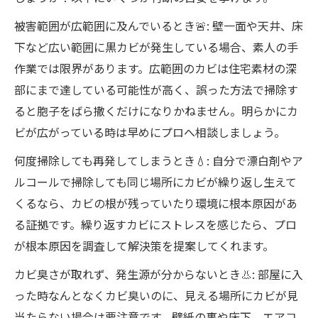
被害範囲が広範囲に及んでいるとき🚨: 壁一面や天井、床
下など広い範囲に黒カビが発生している場合、素人の手
作業では限界があります。広範囲のカビは住宅素材の深
部にまで達している可能性が高く、誤った方法で掃除す
ると胞子をばら撒くだけになりかねません。明らかにカ
ビが広がっている時は早めにプロへ相談しましょう。
何度掃除しても再発してしまうとき💧: 自分で漂白剤やア
ルコールで掃除しても同じ場所にカビが繰り返し生えて
くるなら、カビの根が残っていたり環境に根本原因があ
る証拠です。繰り返すカビにストレスを感じたら、プロ
が根本原因を調査して解決策を提案してくれます。
カビ臭さが取れず、発生源が分からないとき👃: 部屋に入
った時なんとなくカビ臭いのに、見える場所にカビが見
当たらない場合は要注意です。壁紙の裏や床下、エアコ