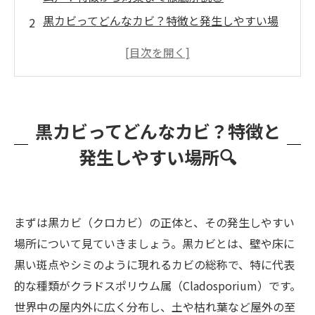
黒カビってどんなカビ？特徴と発生しやすい場
所🔍
黒カビがもたらす健康への影響⚠️
🏠家庭でできる黒カビ対策：市販グッズ＆お掃
除の工夫
黒カビってどんなカビ？特徴と
なぜ黒カビは再発するの？見落としがちな根本
発生しやすい場所🔍
原因🔄
📞専門業者に相談すべきタイミングとは？
プロにお任せ！カビバスターズ福岡が提供でき
まずは黒カビ（クロカビ）の正体と、その発生しやすい
る対応😊
場所について見ていきましょう。黒カビとは、壁や床に
まとめ：黒カビの不安はプロと一緒に解決しま
黒い斑点やシミのように現れるカビの総称で、特に代表
しょう！😊
的な種類がクラドスポリウム属（Cladosporium）です。
世界中の屋内外に広く分布し、土や枯れ葉など屋外の至