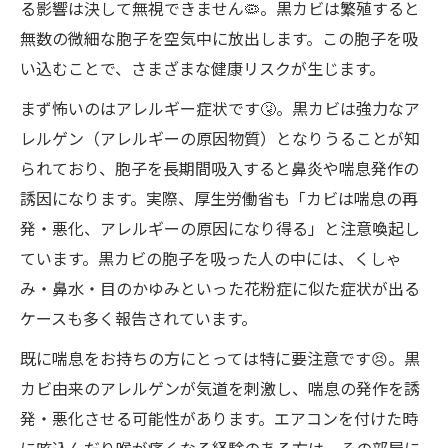
る影響は決して無視できません🦠。黒カビは繁殖すると
無数の微細な胞子を空気中に放出します。この胞子を吸
い込むことで、さまざまな健康リスクが生じます。
まず怖いのはアレルギー症状です🤧。黒カビは強力なア
レルゲン（アレルギーの原因物質）となりうることが知
られており、胞子を長期間吸入すると鼻炎や喘息発作の
誘因になります。実際、厚生労働省も「カビは喘息の再
発・悪化、アレルギーの原因になり得る」と注意喚起し
ています。黒カビの胞子を吸った人の中には、くしゃ
み・鼻水・目のかゆみといった花粉症に似た症状が出る
ケースも多く報告されています。
既に喘息をお持ちの方にとっては特に要注意です😣。黒
カビ由来のアレルゲンが気道を刺激し、喘息の発作を誘
発・悪化させる可能性があります。エアコンを付けた時
に咳込んだり喉が痛くなる経験のある方は、その部屋に