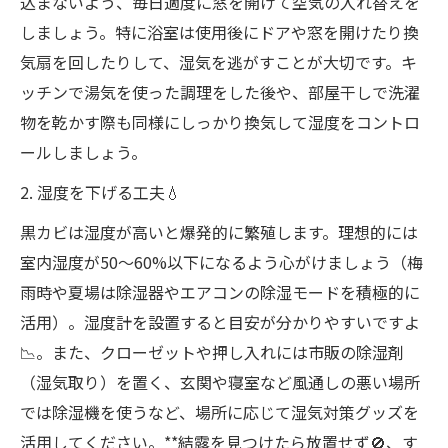
込まないよう、毎日適度に窓を開けて空気の入れ替えを
しましょう。特に浴室は使用後にドアや窓を開けたり換
気扇を回したりして、湿気を逃がすことが大切です。キ
ッチンで湯気を使った調理をした後や、部屋干しで洗濯
物を乾かす際も同様にしっかり換気して湿度をコントロ
ールしましょう。
2. 湿度を下げる工夫💧
黒カビは湿度が高いと爆発的に繁殖します。理想的には
室内湿度が50～60%以下になるよう心がけましょう（梅
雨時や夏場は除湿器やエアコンの除湿モードを積極的に
活用）。湿度計を設置すると目安が分かりやすいですよ
📉。また、クローゼットや押し入れには市販の除湿剤
（湿気取り）を置く、玄関や寝室など風通しの悪い場所
では除湿機を使うなど、場所に応じて湿気対策グッズを
活用してください。**結露を見つけたら放置せず🚫、す