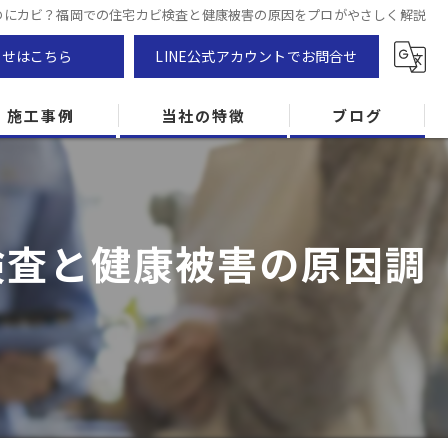
のにカビ？福岡での住宅カビ検査と健康被害の原因をプロがやさしく解説
わせはこちら
LINE公式アカウントでお問合せ
施工事例
当社の特徴
ブログ
カビ除去
防カビ
検査と健康被害の原因調
カビ専門
ZEH住宅
カビ検査