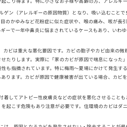
が起こり得ます。特に小さなお子様や高齢の方、アレルギ
レルゲン（アレルギーの原因物質）となり、吸い込むこと
、目のかゆみなど花粉症に似た症状や、喉の痛み、咳が長
ルギーで一年中鼻炎に悩まされているケースもあり、いわ
て、カビは重大な悪化要因です。カビの胞子やカビ由来の
させたりします。実際に「家のカビが原因で喘息になった
険性も指摘されています。特に梅雨～夏場にかけて発生す
もあります。カビが原因で健康被害が出ている場合、カビ
に付着してアトピー性皮膚炎などの症状を悪化させること
）を起こす危険もあり注意が必要です。住環境のカビはダ
。
げるには、原因となるカビを発生させない・除去することが