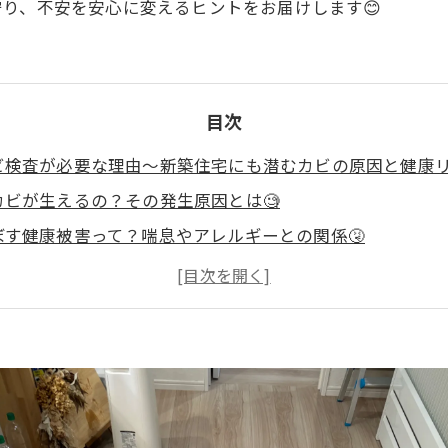
り、不安を安心に変えるヒントをお届けします😊
目次
ビ検査が必要な理由～新築住宅にも潜むカビの原因と健康
カビが生えるの？その発生原因とは🧐
ぼす健康被害って？喘息やアレルギーとの関係🤧
にはどんな種類がある？方法と特徴を解説🔬
るカビ検査の流れとビフォーアフター報告書📄の重要性
ターズ福岡なら検査から除去までワンストップ対応！お気軽