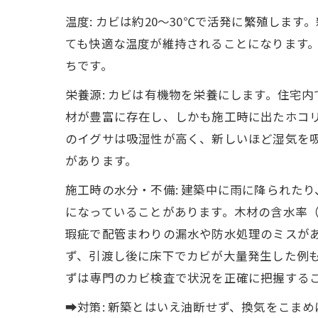
温度: カビは約20～30℃で活発に繁殖しま
ても快適な温度が維持されることになります
ちです。
栄養源: カビは有機物を栄養にします。住宅
材が豊富に存在し、しかも施工時に出たホコ
のイグサは吸湿性が高く、新しいほど湿気を
があります。
施工時の水分・不備: 建築中に雨に降られた
になっていることがあります。木材の含水率
瑕疵で配管まわりの漏水や防水処理のミスが
ず、引渡し後に床下でカビが大量発生した例
ずは専門のカビ検査で状況を正確に把握する
➡対策: 新築とはいえ油断せず、換気をこま