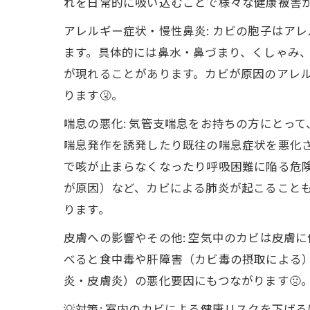
れを日常的に吸い込むことで様々な健康被害
アレルギー症状・慢性鼻炎: カビの胞子はア
ます。具体的には鼻水・鼻づまり、くしゃみ
が現れることがあります。カビが原因のアレ
ります🤧。
喘息の悪化: 気管支喘息をお持ちの方にとっ
喘息発作を誘発したり既往の喘息症状を悪化
で咳が止まらなくなったり呼吸困難に陥る危
が原因）など、カビによる肺炎が起こること
ります。
皮膚への影響やその他: 空気中のカビは皮膚
べると食中毒や肝障害（カビ毒の摂取による
炎・皮膚炎）の悪化要因にもつながります🤢
💡対策: 室内のカビによる健康リスクを下