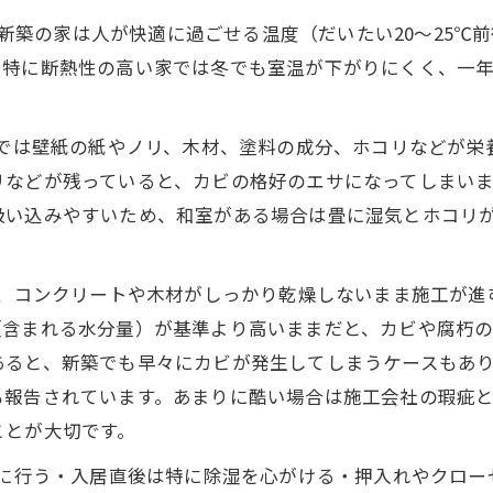
す。新築の家は人が快適に過ごせる温度（だいたい20～25
。特に断熱性の高い家では冬でも室温が下がりにくく、一
内では壁紙の紙やノリ、木材、塗料の成分、ホコリなどが
リなどが残っていると、カビの格好のエサになってしまいま
吸い込みやすいため、和室がある場合は畳に湿気とホコリ
り、コンクリートや木材がしっかり乾燥しないまま施工が
（含まれる水分量）が基準より高いままだと、カビや腐朽
あると、新築でも早々にカビが発生してしまうケースもあ
も報告されています。あまりに酷い場合は施工会社の瑕疵
ことが大切です。
めに行う・入居直後は特に除湿を心がける・押入れやクロ