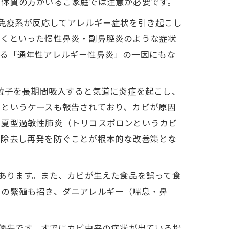
ー体質の方がいるご家庭では注意が必要です。
で免疫系が反応してアレルギー症状を引き起こし
引くといった慢性鼻炎・副鼻腔炎のような症状
ゆる「通年性アレルギー性鼻炎」の一因にもな
微粒子を長期間吸入すると気道に炎症を起こし、
」というケースも報告されており、カビが原因
る夏型過敏性肺炎（トリコスポロンというカビ
を除去し再発を防ぐことが根本的な改善策とな
もあります。また、カビが生えた食品を誤って食
ニの繁殖も招き、ダニアレルギー（喘息・鼻
最優先です。すでにカビ由来の症状が出ている場