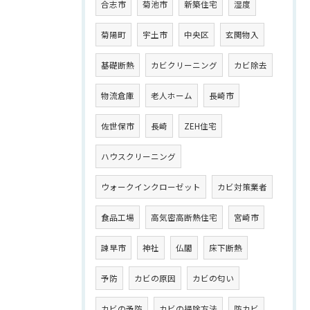
合志市
菊池市
新築住宅
湿度
菊陽町
宇土市
中央区
玄関物入
基礎断熱
カビクリーニング
カビ除去
物流倉庫
老人ホーム
長崎市
佐世保市
長崎
ZEH住宅
ハウスクリーニング
ウォークインクローゼット
カビ対策業者
食品工場
高気密高断熱住宅
宮崎市
諫早市
神社
仏閣
床下断熱
予防
カビの原因
カビの匂い
カビの予防
カビの掃除方法
防カビ