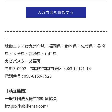
いて＞
当社では、お客様の個人情報の開示･訂正･削除・利
用停止の手続を定めさせて頂いております。
ご本人である事を確認のうえ、対応させて頂きま
--------------------------------------------------------------------
す。
--
個人情報の開示･訂正･削除・利用停止の具体的手続
稼働エリアは九州全域：福岡県・熊本県・佐賀県・長崎
きにつきましては、お電話でお問合せ下さい。
県・大分県・宮崎県・山口県
カビバスターズ福岡
〒813-0002 福岡県福岡市東区下原3丁目21-14
電話番号 : 090-8159-7525
【検査機関】
一般社団法人微生物対策協会
https://kabikensa.com/