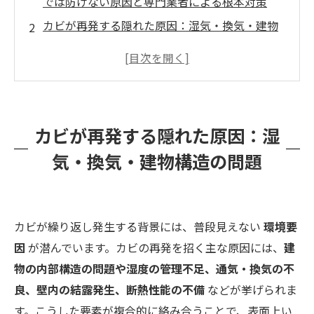
では防げない原因と専門業者による根本対策
カビが再発する隠れた原因：湿気・換気・建物
構造の問題
カビ取り専門業者に依頼する意義とは？
建築のプロによるトータルサポート：カビバス
ターズ福岡の場合
カビが再発する隠れた原因：湿
お問い合わせ・ご相談のご案内
気・換気・建物構造の問題
カビが繰り返し発生する背景には、普段見えない
環境要
因
が潜んでいます。カビの再発を招く主な原因には、
建
物の内部構造の問題や湿度の管理不足、通気・換気の不
良、壁内の結露発生、断熱性能の不備
などが挙げられま
す。こうした要素が複合的に絡み合うことで、表面上い