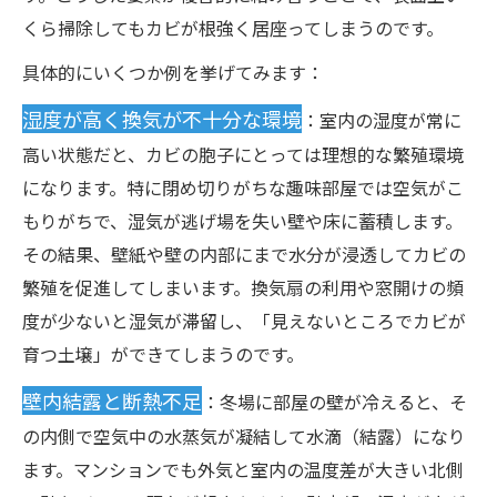
くら掃除してもカビが根強く居座ってしまうのです。
具体的にいくつか例を挙げてみます：
湿度が高く換気が不十分な環境
：室内の湿度が常に
高い状態だと、カビの胞子にとっては理想的な繁殖環境
になります。特に閉め切りがちな趣味部屋では空気がこ
もりがちで、湿気が逃げ場を失い壁や床に蓄積します。
その結果、壁紙や壁の内部にまで水分が浸透してカビの
繁殖を促進してしまいます。換気扇の利用や窓開けの頻
度が少ないと湿気が滞留し、「見えないところでカビが
育つ土壌」ができてしまうのです。
壁内結露と断熱不足
：冬場に部屋の壁が冷えると、そ
の内側で空気中の水蒸気が凝結して水滴（結露）になり
ます。マンションでも外気と室内の温度差が大きい北側