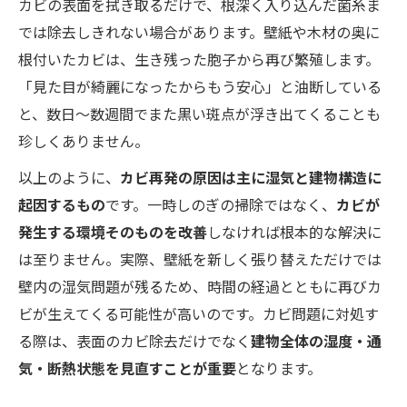
カビの表面を拭き取るだけで、根深く入り込んだ菌糸ま
では除去しきれない場合があります。壁紙や木材の奥に
根付いたカビは、生き残った胞子から再び繁殖します。
「見た目が綺麗になったからもう安心」と油断している
と、数日〜数週間でまた黒い斑点が浮き出てくることも
珍しくありません。
以上のように、
カビ再発の原因は主に湿気と建物構造に
起因するもの
です。一時しのぎの掃除ではなく、
カビが
発生する環境そのものを改善
しなければ根本的な解決に
は至りません。実際、壁紙を新しく張り替えただけでは
壁内の湿気問題が残るため、時間の経過とともに再びカ
ビが生えてくる可能性が高いのです。カビ問題に対処す
る際は、表面のカビ除去だけでなく
建物全体の湿度・通
気・断熱状態を見直すことが重要
となります。