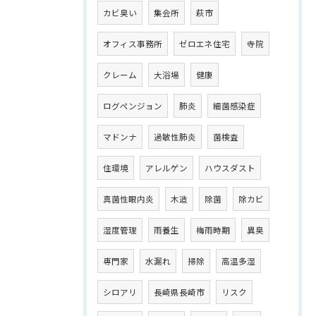
カビ臭い
集会所
萩市
オフィス事務所
ゼロエネ住宅
寺院
クレーム
大浴場
健康
ログペンジョン
肺炎
細菌感染症
マドンナ
過敏性肺炎
菌検査
住環境
アレルゲン
ハウスダスト
真菌性眼内炎
木造
除菌
除カビ
湿度管理
雨養生
梅雨時期
異臭
専門家
水漏れ
掃除
高温多湿
シロアリ
長崎県長崎市
リスク