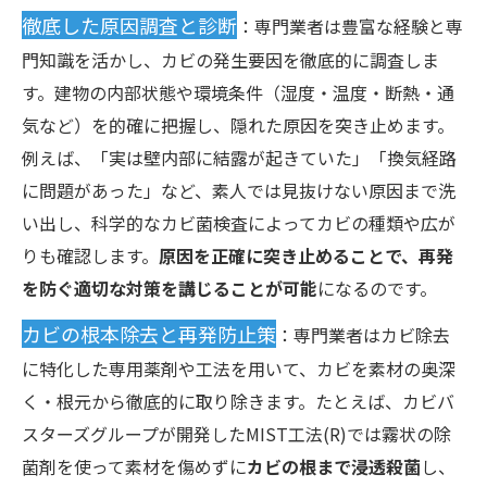
徹底した原因調査と診断
：専門業者は豊富な経験と専
門知識を活かし、カビの発生要因を徹底的に調査しま
す。建物の内部状態や環境条件（湿度・温度・断熱・通
気など）を的確に把握し、隠れた原因を突き止めます。
例えば、「実は壁内部に結露が起きていた」「換気経路
に問題があった」など、素人では見抜けない原因まで洗
い出し、科学的なカビ菌検査によってカビの種類や広が
りも確認します。
原因を正確に突き止めることで、再発
を防ぐ適切な対策を講じることが可能
になるのです。
カビの根本除去と再発防止策
：専門業者はカビ除去
に特化した専用薬剤や工法を用いて、カビを素材の奥深
く・根元から徹底的に取り除きます。たとえば、カビバ
スターズグループが開発したMIST工法(R)では霧状の除
菌剤を使って素材を傷めずに
カビの根まで浸透殺菌
し、