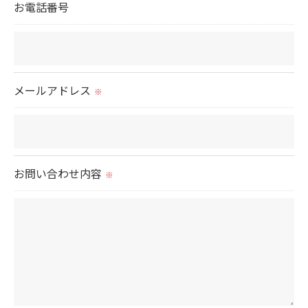
お電話番号
当社では、利用目的の達成に必要な範囲において、
個人情報を外部に委託する場合があります。
これらの委託先に対しては個人情報保護契約等の措
置をとり、適切な監督を行います。
メールアドレス
※
＜個人情報の安全管理＞
当社では、個人情報の漏洩等がなされないよう、適
切に安全管理対策を実施します。
お問い合わせ内容
※
＜個人情報を与えなかった場合に生じる結果＞
必要な情報を頂けない場合は、それに対応した当社
のサービスをご提供できない場合がございますので
予めご了承ください。
＜個人情報の開示･訂正・削除･利用停止の手続につ