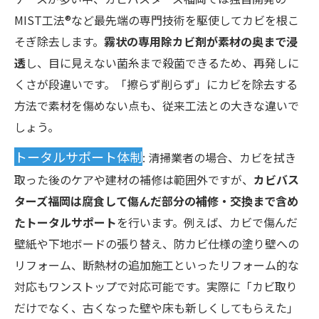
MIST工法®など最先端の専門技術を駆使してカビを根こ
そぎ除去します。
霧状の専用除カビ剤が素材の奥まで浸
透
し、目に見えない菌糸まで殺菌できるため、再発しに
くさが段違いです。「擦らず削らず」にカビを除去する
方法で素材を傷めない点も、従来工法との大きな違いで
しょう。
トータルサポート体制
: 清掃業者の場合、カビを拭き
取った後のケアや建材の補修は範囲外ですが、
カビバス
ターズ福岡は腐食して傷んだ部分の補修・交換まで含め
たトータルサポート
を行います。例えば、カビで傷んだ
壁紙や下地ボードの張り替え、防カビ仕様の塗り壁への
リフォーム、断熱材の追加施工といったリフォーム的な
対応もワンストップで対応可能です。実際に「カビ取り
だけでなく、古くなった壁や床も新しくしてもらえた」