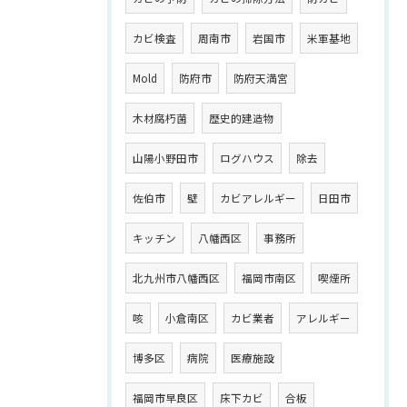
カビ検査
周南市
岩国市
米軍基地
Mold
防府市
防府天満宮
木材腐朽菌
歴史的建造物
山陽小野田市
ログハウス
除去
佐伯市
壁
カビアレルギー
日田市
キッチン
八幡西区
事務所
北九州市八幡西区
福岡市南区
喫煙所
咳
小倉南区
カビ業者
アレルギー
博多区
病院
医療施設
福岡市早良区
床下カビ
合板