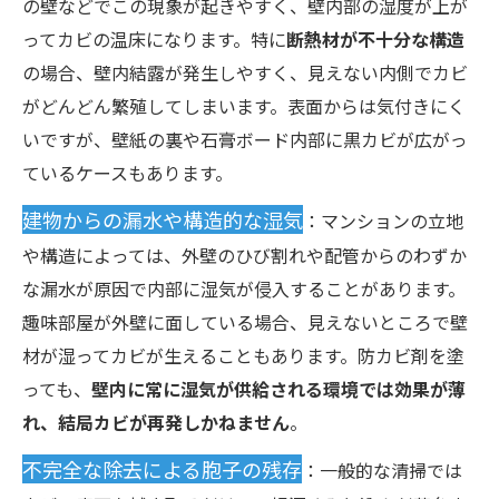
の壁などでこの現象が起きやすく、壁内部の湿度が上が
ってカビの温床になります。特に
断熱材が不十分な構造
の場合、壁内結露が発生しやすく、見えない内側でカビ
がどんどん繁殖してしまいます。表面からは気付きにく
いですが、壁紙の裏や石膏ボード内部に黒カビが広がっ
ているケースもあります。
建物からの漏水や構造的な湿気
：マンションの立地
や構造によっては、外壁のひび割れや配管からのわずか
な漏水が原因で内部に湿気が侵入することがあります。
趣味部屋が外壁に面している場合、見えないところで壁
材が湿ってカビが生えることもあります。防カビ剤を塗
っても、
壁内に常に湿気が供給される環境では効果が薄
れ、結局カビが再発しかねません
。
不完全な除去による胞子の残存
：一般的な清掃では