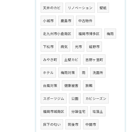
天井のカビ
リノベーション
壁紙
小城市
鹿島市
中古物件
北九州市小倉南区
福岡市博多区
梅雨
下松市
病気
光市
嬉野市
みやき町
土壁カビ
吉野ヶ里町
ホテル
梅雨対策
雨
洗面所
台風対策
健康被害
旅館
スポーツジム
公園
カビシーズン
福岡市城南区
分譲住宅
珪藻土
床下の匂い
筑後市
中間市