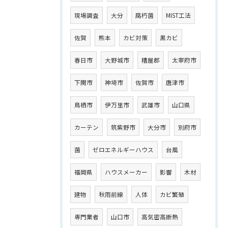
現場調査
大分
腐朽菌
MIST工法
佐賀
熊本
カビ対策
黒カビ
春日市
大野城市
糟屋郡
太宰府市
下関市
神埼市
佐賀市
唐津市
鳥栖市
伊万里市
武雄市
山口県
カーテン
筑紫野市
大分市
別府市
菌
ゼロエネルギーハウス
台風
福岡県
ハウスメーカー
影響
木材
建物
秋雨前線
人体
カビ繁殖
専門業者
山口市
高気密高断熱