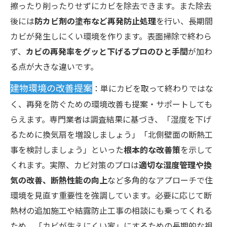
擦ったり削ったりせずにカビを除去できます。また除去
後には
防カビ剤の塗布など再発防止処理
を行い、長期間
カビが発生しにくい環境を作ります。表面掃除で終わら
ず、
カビの再発率をグッと下げるプロのひと手間
が加わ
る点が大きな違いです。
建物環境の改善提案
：単にカビを取って終わりではな
く、再発を防ぐための環境改善も提案・サポートしても
らえます。専門業者は調査結果に基づき、「湿度を下げ
るために換気扇を増設しましょう」「北側壁面の断熱工
事を検討しましょう」といった
根本的な改善策
を示して
くれます。実際、カビ対策のプロは
適切な湿度管理や換
気の改善、断熱性能の向上
など多角的なアプローチで住
環境を見直す重要性を強調しています。必要に応じて断
熱材の追加施工や結露防止工事の相談にも乗ってくれる
ため、「カビが生えにくい家」にするための長期的な視