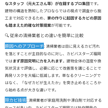
なスタッフ（元大工さん等）が在籍するプロ集団
です。
建物の構造を熟知したプロならではの視点で調査から施
工まで対応できるため、
家の作りに起因するカビの原因
も踏まえた的確な対策提案
が可能です。
🔍 従来の清掃業者との違いを簡単に比較
原因へのアプローチ
: 清掃業者は目に見えるカビ汚れ
を落とすことが主目的なのに対し、カビバスターズ福岡
では
まず原因究明に力を入れます
。建物全体の湿度や換
気状況まで評価し、必要に応じて改善策を講じることで
再発リスクを大幅に低減します。単なるクリーニングで
はなく、「なぜカビが生えたか」を突き止めるところか
ら始める点が大きな違いです。
除カビ技術
: 清掃業者が家庭用洗剤や漂白剤で対応する
ケースが多い中、カビバスターズ福岡では独自開発の