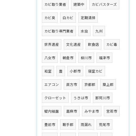
カビ取り業者
建築中
カビバスターズ
カビ臭
白カビ
定期清掃
カビ取り専門業者
水虫
九州
世界遺産
文化遺産
飲食店
カビ毒
八女市
朝倉市
柳川市
福津市
和室
畳
小郡市
寝室カビ
エアコン
直方市
京都郡
築上郡
クローゼット
うきは市
那珂川市
壁内結露
嘉麻市
みやま市
宮若市
豊前市
鞍手郡
雨漏れ
荒尾市