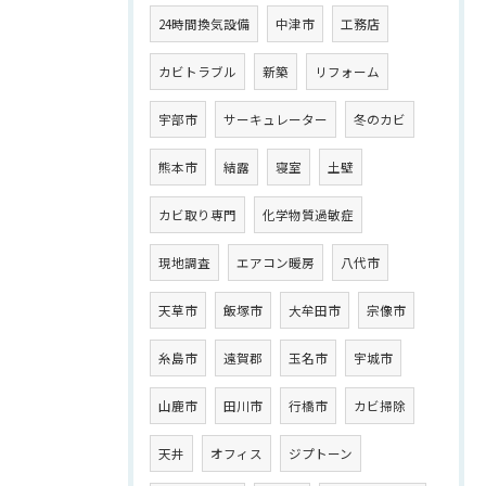
24時間換気設備
中津市
工務店
カビトラブル
新築
リフォーム
宇部市
サーキュレーター
冬のカビ
熊本市
結露
寝室
土壁
カビ取り専門
化学物質過敏症
現地調査
エアコン暖房
八代市
天草市
飯塚市
大牟田市
宗像市
糸島市
遠賀郡
玉名市
宇城市
山鹿市
田川市
行橋市
カビ掃除
天井
オフィス
ジプトーン