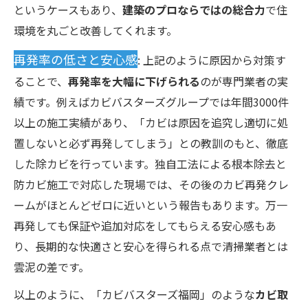
というケースもあり、
建築のプロならではの総合力
で住
環境を丸ごと改善してくれます。
再発率の低さと安心感
: 上記のように原因から対策す
ることで、
再発率を大幅に下げられる
のが専門業者の実
績です。例えばカビバスターズグループでは年間3000件
以上の施工実績があり、「カビは原因を追究し適切に処
置しないと必ず再発してしまう」との教訓のもと、徹底
した除カビを行っています。独自工法による根本除去と
防カビ施工で対応した現場では、その後のカビ再発クレ
ームがほとんどゼロに近いという報告もあります。万一
再発しても保証や追加対応をしてもらえる安心感もあ
り、長期的な快適さと安心を得られる点で清掃業者とは
雲泥の差です。
以上のように、「カビバスターズ福岡」のような
カビ取