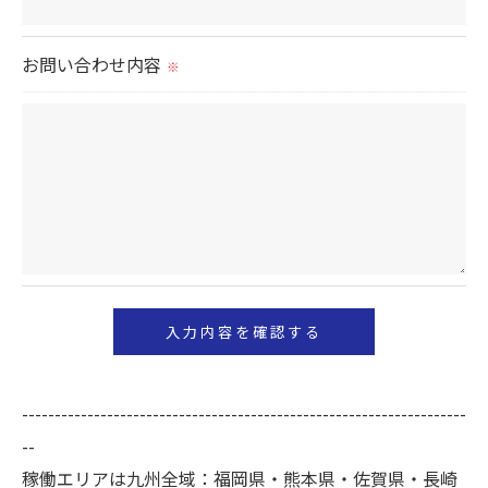
当社では、個人情報の漏洩等がなされないよう、適
切に安全管理対策を実施します。
お問い合わせ内容
※
＜個人情報を与えなかった場合に生じる結果＞
必要な情報を頂けない場合は、それに対応した当社
のサービスをご提供できない場合がございますので
予めご了承ください。
＜個人情報の開示･訂正・削除･利用停止の手続につ
いて＞
当社では、お客様の個人情報の開示･訂正･削除・利
用停止の手続を定めさせて頂いております。
ご本人である事を確認のうえ、対応させて頂きま
--------------------------------------------------------------------
す。
--
個人情報の開示･訂正･削除・利用停止の具体的手続
稼働エリアは九州全域：福岡県・熊本県・佐賀県・長崎