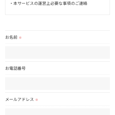
・本サービスの運営上必要な事項のご連絡
＜個人情報の提供について＞
当社ではお客様の同意を得た場合または法令に定め
られた場合を除き、
お名前
※
取得した個人情報を第三者に提供することはいたし
ません。
＜個人情報の委託について＞
お電話番号
当社では、利用目的の達成に必要な範囲において、
個人情報を外部に委託する場合があります。
これらの委託先に対しては個人情報保護契約等の措
置をとり、適切な監督を行います。
メールアドレス
※
＜個人情報の安全管理＞