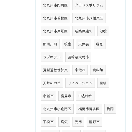
北九州市門司区
クラドスポリウム
北九州市若松区
北九州市八幡東区
北九州市戸畑区
新築戸建て
漆喰
那珂川町
校舎
天井裏
喘息
ラブホテル
長崎県大村市
夏型過敏性肺炎
宇佐市
資料館
天井のカビ
リノベーション
壁紙
小城市
鹿島市
中古物件
北九州市小倉南区
福岡市博多区
梅雨
下松市
病気
光市
嬉野市