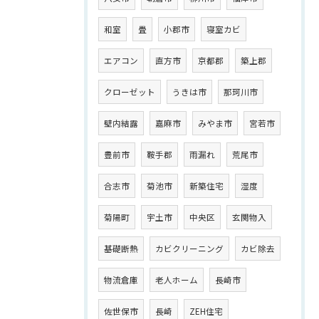
和室
畳
小郡市
寝室カビ
エアコン
直方市
京都郡
築上郡
クローゼット
うきは市
那珂川市
壁内結露
嘉麻市
みやま市
宮若市
豊前市
鞍手郡
雨漏れ
荒尾市
合志市
菊池市
新築住宅
湿度
菊陽町
宇土市
中央区
玄関物入
基礎断熱
カビクリーニング
カビ除去
物流倉庫
老人ホーム
長崎市
佐世保市
長崎
ZEH住宅