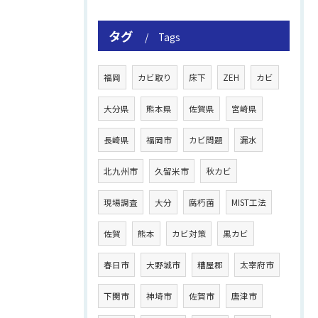
タグ
Tags
福岡
カビ取り
床下
ZEH
カビ
大分県
熊本県
佐賀県
宮崎県
長崎県
福岡市
カビ問題
漏水
北九州市
久留米市
秋カビ
現場調査
大分
腐朽菌
MIST工法
佐賀
熊本
カビ対策
黒カビ
春日市
大野城市
糟屋郡
太宰府市
下関市
神埼市
佐賀市
唐津市