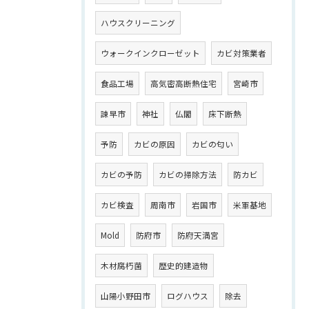
ハウスクリーニング
ウォークインクローゼット
カビ対策業者
食品工場
高気密高断熱住宅
宮崎市
諫早市
神社
仏閣
床下断熱
予防
カビの原因
カビの匂い
カビの予防
カビの掃除方法
防カビ
カビ検査
周南市
岩国市
米軍基地
Mold
防府市
防府天満宮
木材腐朽菌
歴史的建造物
山陽小野田市
ログハウス
除去