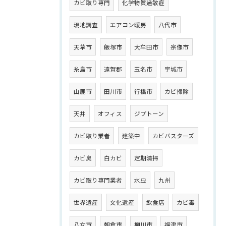
カビ取り専門
化学物質過敏症
現地調査
エアコン暖房
八代市
天草市
飯塚市
大牟田市
宗像市
糸島市
遠賀郡
玉名市
宇城市
山鹿市
田川市
行橋市
カビ掃除
天井
オフィス
ジプトーン
カビ取り業者
建築中
カビバスターズ
カビ臭
白カビ
定期清掃
カビ取り専門業者
水虫
九州
世界遺産
文化遺産
飲食店
カビ毒
八女市
朝倉市
柳川市
福津市