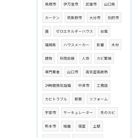
鳥栖市
伊万里市
武雄市
山口県
カーテン
筑紫野市
大分市
別府市
菌
ゼロエネルギーハウス
台風
福岡県
ハウスメーカー
影響
木材
建物
秋雨前線
人体
カビ繁殖
専門業者
山口市
高気密高断熱
24時間換気設備
中津市
工務店
カビトラブル
新築
リフォーム
宇部市
サーキュレーター
冬のカビ
熊本市
結露
寝室
土壁