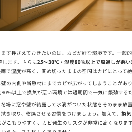
？まず押さえておきたいのは、カビが好む環境です。一般
殖します。さらに
25～30℃・湿度80%以上で風通しが悪い
長雨で湿度が高く、閉め切ったままの空間はカビにとって
に壁の内側や断熱材にまでカビが広がってしまうことがあ
80%以上で換気が悪い環境では短期間で一気に繁殖する
。冬場に窓や壁が結露して水滴がついた状態をそのまま放
に拭き取り、乾燥させる習慣をつけましょう。加えて、
換気
気がこもりやすく、カビ発生のリスクが非常に高くなりま
というケースも珍しくありません。