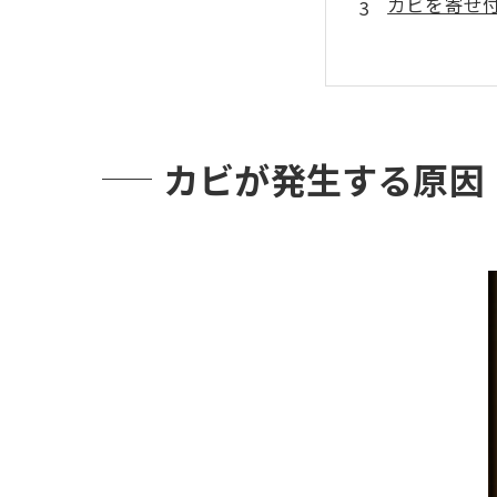
カビを寄せ
表面に生え
放置しない
カビ取り業
カビを再発
カビが発生する原因
福岡・九州