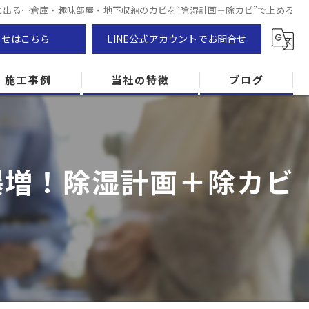
と出る…倉庫・趣味部屋・地下収納のカビを“除湿計画＋除カビ”で止める
わせはこちら
LINE公式アカウントでお問合せ
施工事例
当社の特徴
ブログ
カビ除去
防カビ
爆増！除湿計画＋除カビ
カビ専門
ZEH住宅
カビ検査