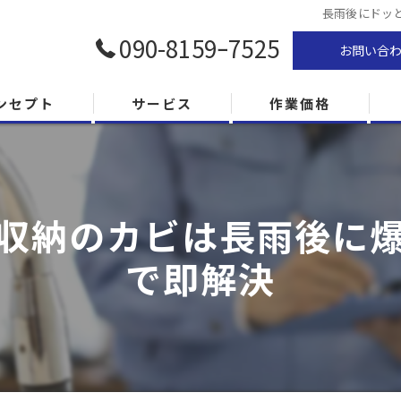
長雨後にドッ
090-8159ｰ7525
お問い合
ンセプト
サービス
作業価格
収納のカビは長雨後に
で即解決