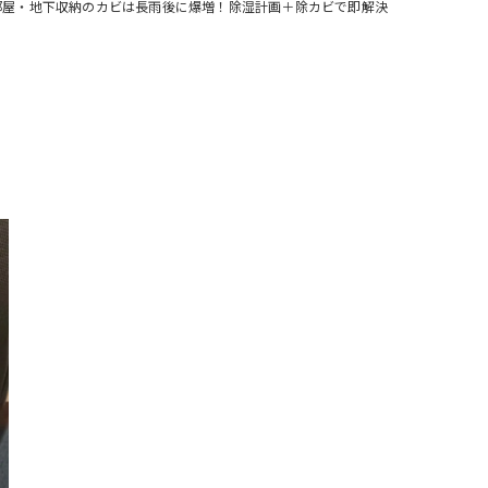
部屋・地下収納のカビは長雨後に爆増！除湿計画＋除カビで即解決