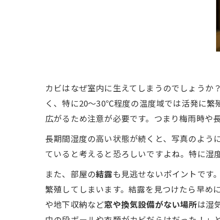
カビはなぜ室内に生えてしまうのでしょうか
く、特に20～30℃程度の温度域では活発に繁
広がるため注意が必要です。つまり梅雨時や
長期間湿度の高い状態が続くと、写真のよう
ていると考えると恐ろしいですよね。特に湿度
また、部屋の
結露
も見逃せないポイントです
繁殖してしまいます。結露を見つけたら早め
や地下収納など
窓や換気設備がない場所
は湿
中の段ボールや衣類がカビだらけだった！」