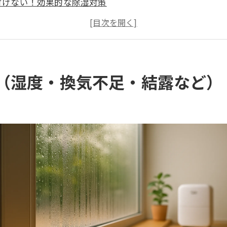
付けない！効果的な除湿対策
たカビの正しい除去方法と注意点
で！カビが及ぼす健康リスク
者に依頼すべきタイミング
させない部屋づくりのヒント
（湿度・換気不足・結露など）
でカビの悩みはお任せ！カビバスターズ福岡のサービス紹