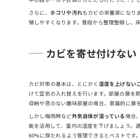
さらに、
ホコリや汚れ
もカビの栄養源になり
殖しやすくなります。普段から整理整頓し、
カビを寄せ付けない
カビ対策の基本は、とにかく
湿度を上げない
けて空気の入れ替えを行います。部屋の扉を
収納や窓のない趣味部屋の場合、意識的に扉
しかし梅雨時など
外気自体が湿っている
場合
能を活用して、室内の湿度を下げましょう。適
60%に保たれるよう管理できるとベストです