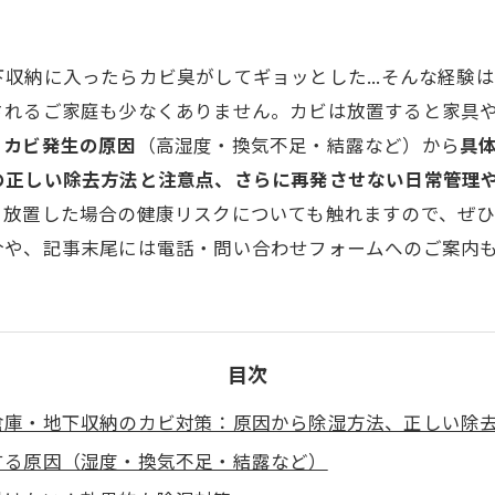
収納に入ったらカビ臭がしてギョッとした...そんな経験
されるご家庭も少なくありません。カビは放置すると家具
、
カビ発生の原因
（高湿度・換気不足・結露など）から
具
の正しい除去方法と注意点、さらに再発させない日常管理
、放置した場合の健康リスクについても触れますので、ぜ
介や、記事末尾には電話・問い合わせフォームへのご案内
目次
倉庫・地下収納のカビ対策：原因から除湿方法、正しい除
する原因（湿度・換気不足・結露など）